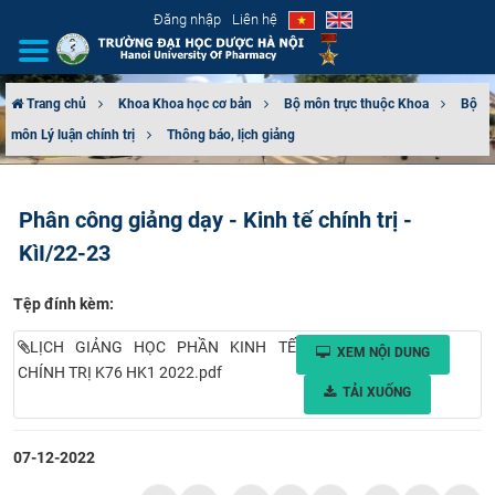
Đăng nhập
Liên hệ
Trang chủ
Khoa Khoa học cơ bản
Bộ môn trực thuộc Khoa
Bộ
môn Lý luận chính trị
Thông báo, lịch giảng
GIỚI THIỆU
CƠ CẤU TỔ CHỨC
Phân công giảng dạy - Kinh tế chính trị -
KìI/22-23
TUYỂN SINH
Tệp đính kèm:
ĐÀO TẠO
LỊCH GIẢNG HỌC PHẦN KINH TẾ
XEM NỘI DUNG
ĐẢM BẢO CHẤT LƯỢNG
CHÍNH TRỊ K76 HK1 2022.pdf
TẢI XUỐNG
KHOA HỌC CÔNG NGHỆ
07-12-2022
HTQT