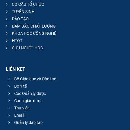
CƠ CẤU TỔ CHỨC
TUYỂN SINH
ĐÀO TẠO
ĐẢM BẢO CHẤT LƯỢNG
KHOA HỌC CÔNG NGHỆ
HTQT
CỰU NGƯỜI HỌC
LIÊN KẾT
Bộ Giáo dục và Đào tạo
Bộ Y tế
Cục Quản lý dược
Cảnh giác dược
Thư viện
Email
Quản lý đào tạo