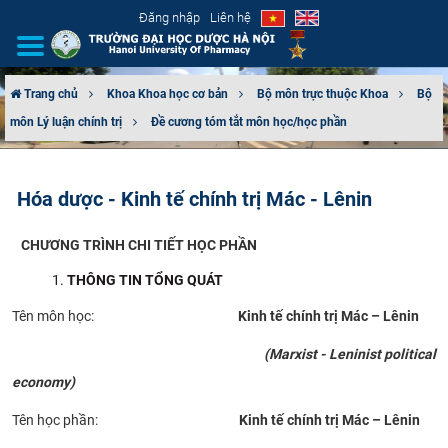
Đăng nhập
Liên hệ
Trang chủ
Khoa Khoa học cơ bản
Bộ môn trực thuộc Khoa
Bộ
môn Lý luận chính trị
Đề cương tóm tắt môn học/học phần
GIỚI THIỆU
CƠ CẤU TỔ CHỨC
Hóa dược - Kinh tế chính trị Mác - Lênin
TUYỂN SINH
CHƯƠNG TRÌNH CHI TIẾT HỌC PHẦN
ĐÀO TẠO
THÔNG TIN TỔNG QUÁT
Tên môn học:
Kinh tế chính trị Mác – Lênin
ĐẢM BẢO CHẤT LƯỢNG
(Marxist - Leninist political
KHOA HỌC CÔNG NGHỆ
economy)
Tên học phần:
Kinh tế chính trị Mác – Lênin
HTQT