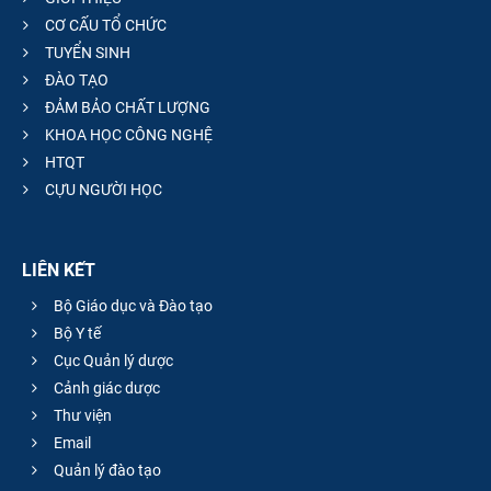
CƠ CẤU TỔ CHỨC
TUYỂN SINH
ĐÀO TẠO
ĐẢM BẢO CHẤT LƯỢNG
KHOA HỌC CÔNG NGHỆ
HTQT
CỰU NGƯỜI HỌC
LIÊN KẾT
Bộ Giáo dục và Đào tạo
Bộ Y tế
Cục Quản lý dược
Cảnh giác dược
Thư viện
Email
Quản lý đào tạo