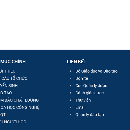
 MỤC CHÍNH
LIÊN KẾT
ỚI THIỆU
Bộ Giáo dục và Đào tạo
 CẤU TỔ CHỨC
Bộ Y tế
YỂN SINH
Cục Quản lý dược
O TẠO
Cảnh giác dược
M BẢO CHẤT LƯỢNG
Thư viện
OA HỌC CÔNG NGHỆ
Email
QT
Quản lý đào tạo
̣U NGƯỜI HỌC