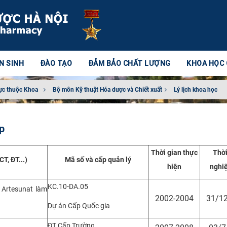
N SINH
ĐÀO TẠO
ĐẢM BẢO CHẤT LƯỢNG
KHOA HỌC
ực thuộc Khoa
Bộ môn Kỹ thuật Hóa dược và Chiết xuất​
Lý lịch khoa học
p
Thời gian thực
Thời
T, ĐT...)
Mã số và cấp quản lý
hiện
nghi
KC.10-DA.05
 Artesunat làm
2002-2004
31/1
Dự án Cấp Quốc gia
ĐT Cấp Trường