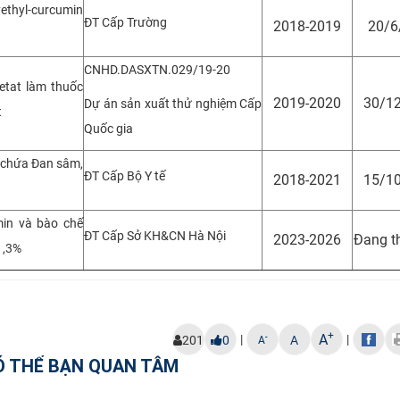
yethyl-curcumin
ĐT Cấp Trường
2018-2019
20/6
CNHD.DASXTN.029/19-20
etat làm thuốc
2019-2020
30/1
Dự án sản xuất thử nghiệm Cấp
t
Quốc gia
ó chứa Đan sâm,
ĐT Cấp Bộ Y tế
2018-2021
15/1
min và bào chế
ĐT Cấp Sở KH&CN Hà Nội
2023-2026
Đang t
1,3%
+
A
|
|
-
201
0
A
A
Ó THỂ BẠN QUAN TÂM