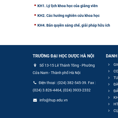
KH1. Lý lịch khoa học của giảng viên
KH2. Các hướng nghiên cứu khoa học
KH4. Bản quyền sáng chế, giải pháp hữu ích
TRƯỜNG ĐẠI HỌC DƯỢC HÀ NỘI
DANH
GI
Số 13-15 Lê Thánh Tông - Phường
CƠ
Cửa Nam - Thành phố Hà Nội
TU
Điện thoại : (024) 382-545-39. Fax :
ĐÀ
(024) 3.826-4464, (024) 3933-2332
ĐẢ
KH
info@hup.edu.vn
HT
CƯ