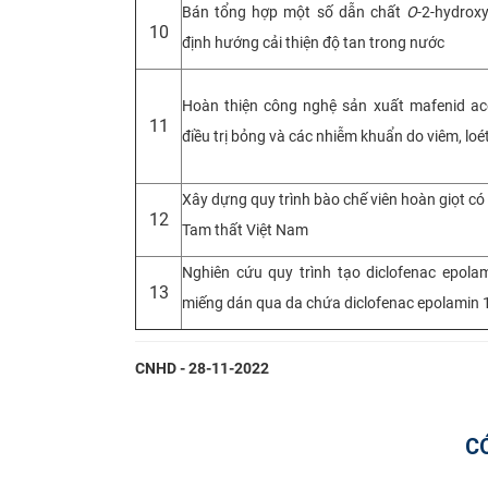
Bán tổng hợp một số dẫn chất
O
-2-hydrox
10
định hướng cải thiện độ tan trong nước
Hoàn thiện công nghệ sản xuất mafenid ac
11
điều trị bỏng và các nhiễm khuẩn do viêm, loé
Xây dựng quy trình bào chế viên hoàn giọt c
12
Tam thất Việt Nam
Nghiên cứu quy trình tạo diclofenac epola
13
miếng dán qua da chứa diclofenac epolamin 
CNHD - 28-11-2022
C