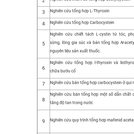
2
Nghiên cứu tổng hợp L-Thyroxin
3
Nghiên cứu tổng hợp Carbocystein
4
Nghiên cứu chiết tách L-cystin từ tóc, 
sừng, lông gia súc và bán tổng hợp
N
-acet
5
nguyên liệu sản xuất thuốc.
Nghiên cứu tổng hợp l-thyroxin và liothyr
6
chữa bướu cổ
Nghiên cứu bán tổng hợp carbocystein ở qui
7
Nghiên cứu bán tổng hợp một số dẫn chất
8
tăng độ tan trong nước
Nghiên cứu quy trình tổng hợp mafenid aceta
9