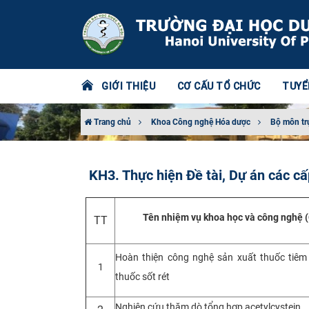
GIỚI THIỆU
CƠ CẤU TỔ CHỨC
TUYỂ
Trang chủ
Khoa Công nghệ Hóa dược
Bộ môn tr
KH3. Thực hiện Đề tài, Dự án các cấ
Tên nhiệm vụ khoa học và công nghệ (C
TT
Hoàn thiện công nghệ sản xuất thuốc tiêm
1
thuốc sốt rét
Nghiên cứu thăm dò tổng hợp acetylcystein