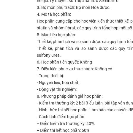
Số giờ:
Lý thuyết: 30
Thực hành:
0
Seminar: 0
3. Bộ môn phụ trách:
Bộ môn Hóa dược.
4. Mô tả học phần:
Học phần cung cấp cho học viên kiến thức thiết kế, 
statin và nhóm fibrat; các quy trình tổng hợp một số
5. Mục tiêu học phần:
Thiết kế, phân tích và so sánh được các quy trình tổ
Thiết kế, phân tích và so sánh được các quy trì
sulfonylurea.
6. Học phần tiên quyết: Không
7. Điều kiện phục vụ thực hành: Không có
- Trang thiết bị:
- Nguyên liệu, hóa chất:
- Động vật thí nghiệm:
8. Phương pháp đánh giá học phần:
- Kiểm tra thường kỳ: 2 bài (tiểu luận, bài tập vận d
- Hình thức thi hết học phần: Làm báo cáo chuyên đề
- Cách tính điểm học phần:
+ Điểm kiểm tra thường kỳ: 40%.
+ Điểm thi hết học phần: 60%.