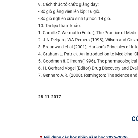
9. Cách thức tổ chức giảng dạy:
- Số giờ giảng viên lên lớp: 16 giờ.
- Số giờ nghiên cứu sinh tự học: 14 giờ.
10. Tài liệu tham khảo:
1.
Camille G Wermuth (Editor), The Practice of Medic
2.
J.N.Delgaro, WA.Remers (1998), Wilson and Gisvol
3.
Braunwald et al (2001), Harison's Principles of Int
4.
Graham L. Patrick, An Introduction to Medicinal C
5.
Goodman & Gilman's(1996), The pharmacological Ba
6.
H. Gerhard Vogel (Editor) Drug Discovery and Eval
7.
Gennaro A.R. (2000), Remington: The science and p
28-11-2017
C
Nội dung các học phần năm học 2025-2026