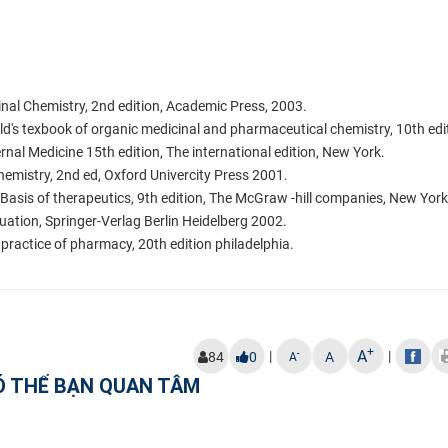
inal Chemistry, 2nd edition, Academic Press, 2003.
d's texbook of organic medicinal and pharmaceutical chemistry, 10th edi
ernal Medicine 15th edition, The international edition, New York.
hemistry, 2nd ed, Oxford Univercity Press 2001.
sis of therapeutics, 9th edition, The McGraw -hill companies, New York
uation, Springer-Verlag Berlin Heidelberg 2002.
ractice of pharmacy, 20th edition philadelphia.
+
A
|
|
-
84
0
A
A
Ó THỂ BẠN QUAN TÂM