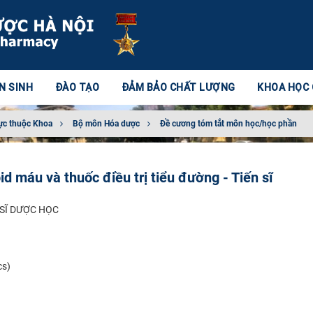
N SINH
ĐÀO TẠO
ĐẢM BẢO CHẤT LƯỢNG
KHOA HỌC
ực thuộc Khoa
Bộ môn Hóa dược
Đề cương tóm tắt môn học/học phần
d máu và thuốc điều trị tiểu đường - Tiến sĩ
 SĨ DƯỢC HỌC
cs)