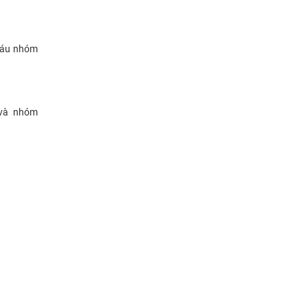
 máu nhóm
 và nhóm