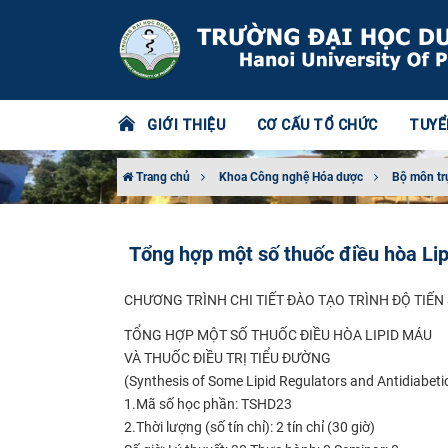
GIỚI THIỆU
CƠ CẤU TỔ CHỨC
TUYỂ
Trang chủ
Khoa Công nghệ Hóa dược
Bộ môn tr
Tổng hợp một số thuốc điều hòa Lipi
CHƯƠNG TRÌNH CHI TIẾT ĐÀO TẠO TRÌNH ĐỘ
TIẾN
TỔNG HỢP MỘT SỐ THUỐC ĐIỀU HÒA LIPID MÁU
VÀ THUỐC ĐIỀU TRỊ TIỂU ĐƯỜNG
(Synthesis of Some Lipid Regulators and Antidiabeti
1.Mã số học phần: TSHD23
2.Thời lượng (số tín chỉ): 2 tín chỉ (30 giờ)