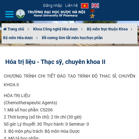
Đăng nhập
Liên hệ
Trang chủ
Khoa Công nghệ Hóa dược
Bộ môn trực thuộc Khoa
Bộ môn Hóa dược
Đề cương tóm tắt môn học/học phần
GIỚI THIỆU
CƠ CẤU TỔ CHỨC
Hóa trị liệu - Thạc sỹ, chuyên khoa II
TUYỂN SINH
CHƯƠNG TRÌNH CHI TIẾT ĐÀO TẠO TRÌNH ĐỘ THẠC SĨ, CHUYÊN
KHOA II
ĐÀO TẠO
HÓA TRỊ LIỆU
ĐẢM BẢO CHẤT LƯỢNG
(Chemotherapeutic Agents)
1.Mã số học phần: CS206
KHOA HỌC CÔNG NGHỆ
2.Thời lượng (số tín chỉ): 2 tín chỉ (30 giờ)
Số giờ:
Lý thuyết: 30
Thực hành:
0
Seminar: 0
HTQT
3. Bộ môn phụ trách:
Bộ môn Hóa Dược
4. Mô tả học phần: