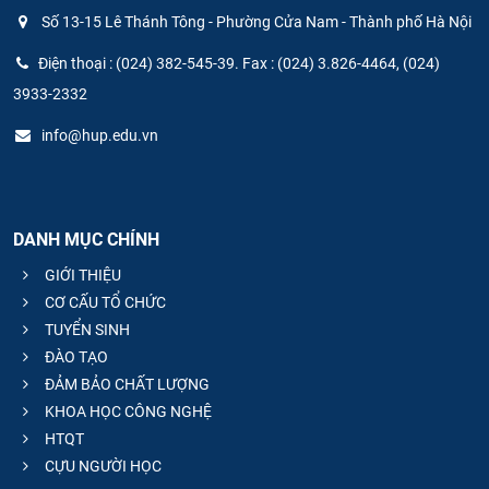
Số 13-15 Lê Thánh Tông - Phường Cửa Nam - Thành phố Hà Nội
Điện thoại : (024) 382-545-39. Fax : (024) 3.826-4464, (024)
3933-2332
info@hup.edu.vn
DANH MỤC CHÍNH
GIỚI THIỆU
CƠ CẤU TỔ CHỨC
TUYỂN SINH
ĐÀO TẠO
ĐẢM BẢO CHẤT LƯỢNG
KHOA HỌC CÔNG NGHỆ
HTQT
CỰU NGƯỜI HỌC