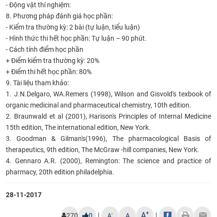
- Động vật thí nghiệm:
8. Phương pháp đánh giá học phần:
- Kiểm tra thường kỳ: 2 bài (tự luận, tiểu luận)
- Hình thức thi hết học phần: Tự luận – 90 phút.
- Cách tính điểm học phần
+ Điểm kiểm tra thường kỳ: 20%
+ Điểm thi hết học phần: 80%
9. Tài liệu tham khảo:
1.
J.N.Delgaro, WA.Remers (1998), Wilson and Gisvold's texbook of
organic medicinal and pharmaceutical chemistry, 10th edition.
2.
Braunwald et al (2001), Harison's Principles of Internal Medicine
15th edition, The international edition, New York.
3.
Goodman & Gilman's(1996), The pharmacological Basis of
therapeutics, 9th edition, The McGraw -hill companies, New York.
4.
Gennaro A.R. (2000), Remington: The science and practice of
pharmacy, 20th edition philadelphia.
28-11-2017
+
A
|
|
-
270
0
A
A