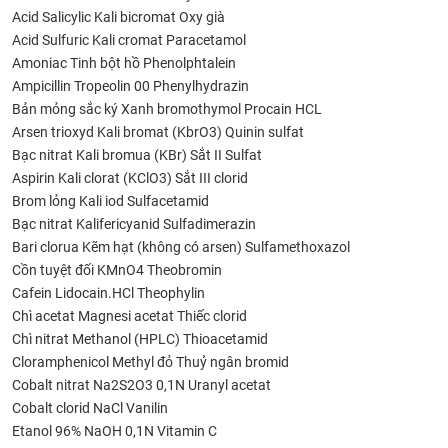
Acid Salicylic
Kali bicromat
Oxy già
Acid Sulfuric
Kali cromat
Paracetamol
Amoniac
Tinh bột hồ
Phenolphtalein
Ampicillin
Tropeolin 00
Phenylhydrazin
Bản mỏng sắc ký
Xanh bromothymol
Procain HCL
Arsen trioxyd
Kali bromat (KbrO3)
Quinin sulfat
Bạc nitrat
Kali bromua (KBr)
Sắt II Sulfat
Aspirin
Kali clorat (KClO3)
Sắt III clorid
Brom lỏng
Kali iod
Sulfacetamid
Bạc nitrat
Kalifericyanid
Sulfadimerazin
Bari clorua
Kẽm hạt (không có arsen)
Sulfamethoxazol
Cồn tuyệt đối
KMnO4
Theobromin
Cafein
Lidocain.HCl
Theophylin
Chì acetat
Magnesi acetat
Thiếc clorid
Chì nitrat
Methanol (HPLC)
Thioacetamid
Cloramphenicol
Methyl đỏ
Thuỷ ngân bromid
Cobalt nitrat
Na2S2O3 0,1N
Uranyl acetat
Cobalt clorid
NaCl
Vanilin
Etanol 96%
NaOH 0,1N
Vitamin C