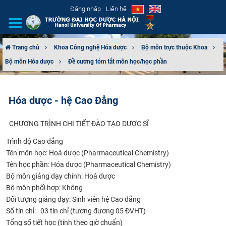
Đăng nhập
Liên hệ
Trang chủ
Khoa Công nghệ Hóa dược
Bộ môn trực thuộc Khoa
Bộ môn Hóa dược
Đề cương tóm tắt môn học/học phần
GIỚI THIỆU
CƠ CẤU TỔ CHỨC
Hóa dược - hệ Cao Đẳng
TUYỂN SINH
​​​
CHƯƠNG TRÌNH CHI TIẾT ĐÀO TẠO DƯỢC SĨ
ĐÀO TẠO
Trình độ Cao đẳng
Tên môn học:
Hoá dược (Pharmaceutical Chemistry)
ĐẢM BẢO CHẤT LƯỢNG
Tên học phần:
Hóa dược (Pharmaceutical Chemistry)
Bộ môn giảng dạy chính:
Hoá dược
Bộ môn phối hợp:
Không
KHOA HỌC CÔNG NGHỆ
Đối tượng giảng dạy:
Sinh viên hệ Cao đẳng
Số tín chỉ:
03 tín chỉ (tương đương 05 ĐVHT)
HTQT
Tổng số tiết học (tính theo giờ chuẩn)