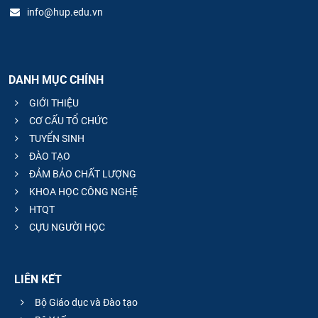
info@hup.edu.vn
DANH MỤC CHÍNH
GIỚI THIỆU
CƠ CẤU TỔ CHỨC
TUYỂN SINH
ĐÀO TẠO
ĐẢM BẢO CHẤT LƯỢNG
KHOA HỌC CÔNG NGHỆ
HTQT
CỰU NGƯỜI HỌC
LIÊN KẾT
Bộ Giáo dục và Đào tạo