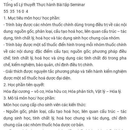
Tổng số
Lý thuyết
Thực hành
Bài tập
Seminar
CỰU NGƯỜI HỌC
55
35
16
0
4
1. Mục tiêu môn học/ học phần:
- Trình bày được các nhóm thuốc chính dùng trong điều trị về các nội
dung: nguồn gốc, phân loại, cấu tạo hoá học, liên quan cấu trúc – tác
dụng, tính chất lý, hoá học và tác dụng sinh học chung của nhóm.
- Trình bày được một số thuốc điển hình trong mỗi nhóm thuốc chính
về các nội dung: đặc điểm cấu tạo; nguồn gốc; phương pháp điều
chế; tính chất lý, hoá học và ứng dụng các tính chất đó trong pha
chế, kiểm nghiệm, bảo quản, chỉ định điều trị chính.
- Giải thích được nguyên tắc phương pháp và tiến hành kiểm nghiệm
được một số thuốc hoá dược đại diện.
2. Học phần tiên quyết:
Hóa đại cương – vô cơ, Hóa hữu cơ, Hóa phân tích, Vật lý – Hóa lý.
3. Mô tả môn học/ học phần:
Môn học cung cấp cho sinh viên các kiến thức:
- Nguồn gốc, phân loại, cấu tạo hoá học, liên quan cấu trúc – tác
dụng sinh học, tính chất lý, hoá học chung và tác dụng, chỉ định
chung của các nhóm thuốc hóa dược cơ bản.