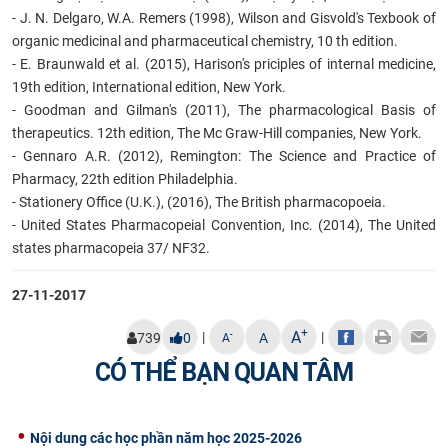
- J. N. Delgaro, W.A. Remers (1998), Wilson and Gisvold's Texbook of
organic medicinal and pharmaceutical chemistry, 10 th edition.
- E. Braunwald et al. (2015), Harison's priciples of internal medicine,
19th edition, International edition, New York.
- Goodman and Gilman's (2011), The pharmacological Basis of
therapeutics. 12th edition, The Mc Graw-Hill companies, New York.
- Gennaro A.R. (2012), Remington: The Science and Practice of
Pharmacy, 22th edition Philadelphia.
- Stationery Office (U.K.), (2016), The British pharmacopoeia.
- United States Pharmacopeial Convention, Inc. (2014), The United
states pharmacopeia 37/ NF32.
27-11-2017
+
A
|
|
-
739
0
A
A
CÓ THỂ BẠN QUAN TÂM
Nội dung các học phần năm học 2025-2026