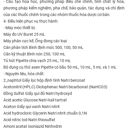
- Cấu tạo hóa học, phương pháp điều chế chính, tính chất lý hóa,
phương pháp kiểm nghiệm, pha chế, bảo quản, tác dụng và chỉ định
của các thuốc chính trong các nhóm thuốc hóa dược cơ bản.
​4
. Điều kiện phục vụ thực hành:
- Máy móc thiết bị:
Máy đo UV
Buret 25 mL
Máy phân cực kế,
Ống đong các loại
Cân phân tích
Bình định mức 500, 100, 50 mL
Cân kỹ thuật
Bình nón 250, 100 mL
Tủ hút
Pipette chia vạch 25 mL, 10 mL
Bộ dụng cụ thử asen
Pipette có bầu 50 mL, 10 mL, 5 mL và 1 mL
- Nguyên liệu, hóa chất:
2_naphtol
Giấy lọc hộp định tính
Natri benzoat
Acetonitril (HPLC)
Diclophenac
Natri bicarbonat (NaHCO3)
Đồng Sulfat
Giấy quì đỏ
Natri hydroxyd
Acid acetic
Glucose
Natri kali tartrat
Aceton
Giấy quì xanh
Natri nitrit
Acid hydrocloric
Glycerin
Natri nitrit chuẩn 0,1N
Acid nitric
Iod
Natri thiosulfat
Amoni acetat
Isoniazid
Ninhydrin