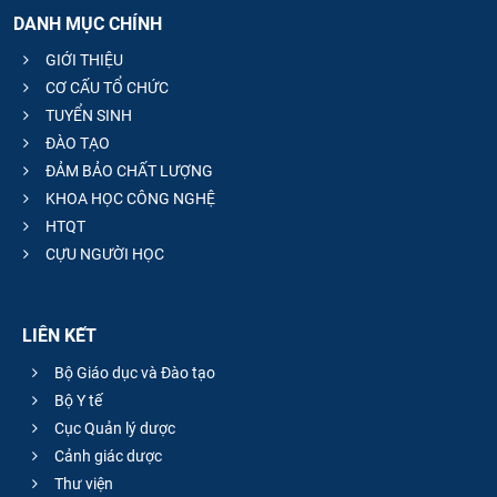
DANH MỤC CHÍNH
GIỚI THIỆU
CƠ CẤU TỔ CHỨC
TUYỂN SINH
ĐÀO TẠO
ĐẢM BẢO CHẤT LƯỢNG
KHOA HỌC CÔNG NGHỆ
HTQT
CỰU NGƯỜI HỌC
LIÊN KẾT
Bộ Giáo dục và Đào tạo
Bộ Y tế
Cục Quản lý dược
Cảnh giác dược
Thư viện