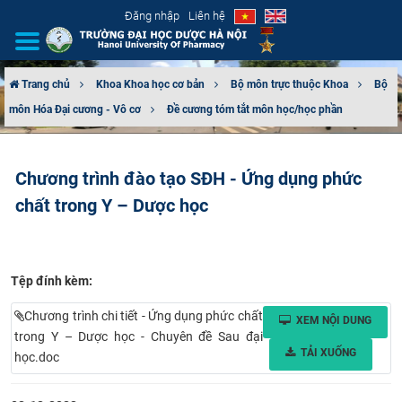
Đăng nhập
Liên hệ
Trang chủ
Khoa Khoa học cơ bản
Bộ môn trực thuộc Khoa
Bộ
môn Hóa Đại cương - Vô cơ
Đề cương tóm tắt môn học/học phần
GIỚI THIỆU
CƠ CẤU TỔ CHỨC
Chương trình đào tạo SĐH - Ứng dụng phức
chất trong Y – Dược học
TUYỂN SINH
ĐÀO TẠO
Tệp đính kèm:
ĐẢM BẢO CHẤT LƯỢNG
Chương trình chi tiết - Ứng dụng phức chất
XEM NỘI DUNG
KHOA HỌC CÔNG NGHỆ
trong Y – Dược học - Chuyên đề Sau đại
TẢI XUỐNG
học.doc
HTQT