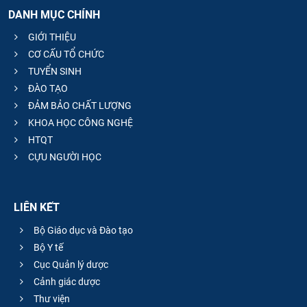
DANH MỤC CHÍNH
GIỚI THIỆU
CƠ CẤU TỔ CHỨC
TUYỂN SINH
ĐÀO TẠO
ĐẢM BẢO CHẤT LƯỢNG
KHOA HỌC CÔNG NGHỆ
HTQT
CỰU NGƯỜI HỌC
LIÊN KẾT
Bộ Giáo dục và Đào tạo
Bộ Y tế
Cục Quản lý dược
Cảnh giác dược
Thư viện