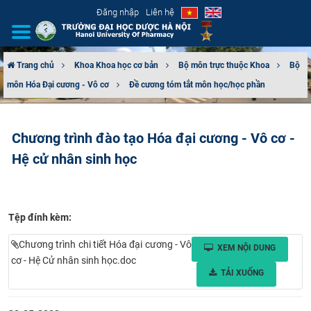
Đăng nhập
Liên hệ
Trang chủ
Khoa Khoa học cơ bản
Bộ môn trực thuộc Khoa
Bộ
môn Hóa Đại cương - Vô cơ
Đề cương tóm tắt môn học/học phần
GIỚI THIỆU
CƠ CẤU TỔ CHỨC
Chương trình đào tạo Hóa đại cương - Vô cơ -
Hệ cử nhân sinh học
TUYỂN SINH
ĐÀO TẠO
Tệp đính kèm:
ĐẢM BẢO CHẤT LƯỢNG
Chương trình chi tiết Hóa đại cương - Vô
XEM NỘI DUNG
KHOA HỌC CÔNG NGHỆ
cơ - Hệ Cử nhân sinh học.doc
TẢI XUỐNG
HTQT