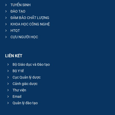
TUYỂN SINH
ĐÀO TẠO
ĐẢM BẢO CHẤT LƯỢNG
KHOA HỌC CÔNG NGHỆ
HTQT
CỰU NGƯỜI HỌC
LIÊN KẾT
Bộ Giáo dục và Đào tạo
Bộ Y tế
Cục Quản lý dược
Cảnh giác dược
Thư viện
Email
Quản lý đào tạo