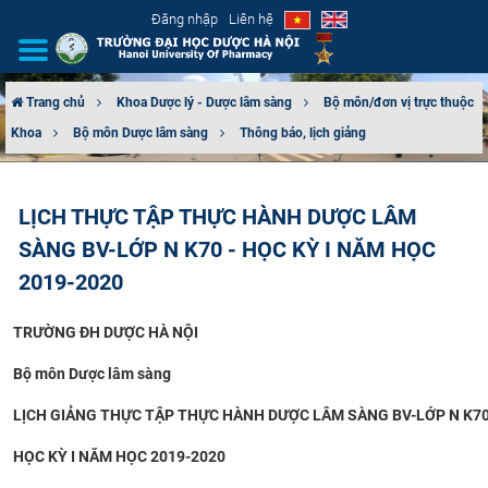
Đăng nhập
Liên hệ
Trang chủ
Khoa Dược lý - Dược lâm sàng
Bộ môn/đơn vị trực thuộc
Khoa
Bộ môn Dược lâm sàng
Thông báo, lịch giảng
GIỚI THIỆU
CƠ CẤU TỔ CHỨC
LỊCH THỰC TẬP THỰC HÀNH DƯỢC LÂM
SÀNG BV-LỚP N K70 - HỌC KỲ I NĂM HỌC
TUYỂN SINH
2019-2020
ĐÀO TẠO
TRƯỜNG ĐH DƯỢC HÀ NỘI
ĐẢM BẢO CHẤT LƯỢNG
Bộ môn Dược lâm sàng
KHOA HỌC CÔNG NGHỆ
LỊCH GIẢNG THỰC TẬP THỰC HÀNH DƯỢC LÂM SÀNG BV-LỚP
N K7
HỌC KỲ I NĂM HỌ
C 2019-2020
HTQT