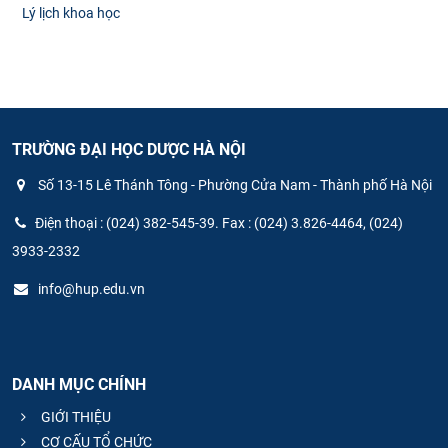
Lý lịch khoa học
TRƯỜNG ĐẠI HỌC DƯỢC HÀ NỘI
Số 13-15 Lê Thánh Tông - Phường Cửa Nam - Thành phố Hà Nội
Điện thoại : (024) 382-545-39. Fax : (024) 3.826-4464, (024)
3933-2332
info@hup.edu.vn
DANH MỤC CHÍNH
GIỚI THIỆU
CƠ CẤU TỔ CHỨC