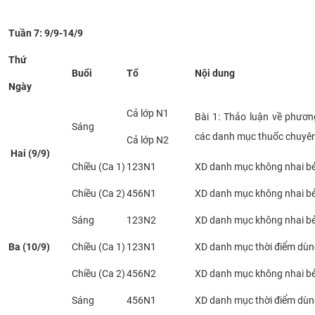
CỰU NGƯỜI HỌC
Tuần 7: 9/9-14/9
Thứ
Buổi
Tổ
Nội dung
Ngày
Cả lớp N1
Bài 1: Thảo luận về phươ
Sáng
các danh mục thuốc chuyê
Cả lớp N2
Hai (9/9)
Chiều (Ca 1)
123N1
XD danh mục không nhai bẻ
Chiều (Ca 2)
456N1
XD danh mục không nhai bẻ
Sáng
123N2
XD danh mục không nhai bẻ
Ba (10/9)
Chiều (Ca 1)
123N1
XD danh mục thời điểm dù
Chiều (Ca 2)
456N2
XD danh mục không nhai bẻ
Sáng
456N1
XD danh mục thời điểm dù