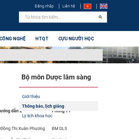
Đăng nhập
Liên hệ
 CÔNG NGHỆ
HTQT
CỰU NGƯỜI HỌC
Bộ môn Dược lâm sàng
Giới thiệu
Thông báo, lịch giảng
ướng dẫn 2
Phòng TT
Lý lịch khoa học
 Đồng Thị Xuân Phương
BM DLS