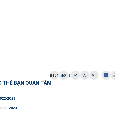
+
A
|
|
-
184
0
A
A
Ó THỂ BẠN QUAN TÂM
 2022-2023
 2022-2023