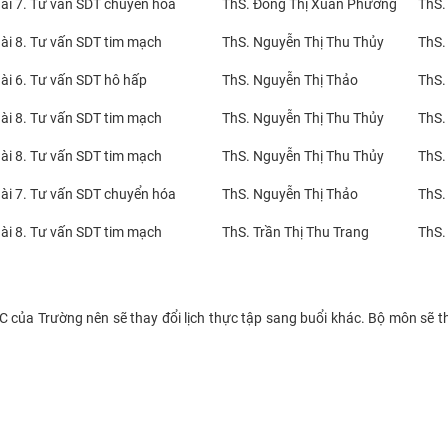
ài 7. Tư vấn SDT chuyển hóa
ThS. Đồng Thị Xuân Phương
ThS.
ài 8. Tư vấn SDT tim mạch
ThS. Nguyễn Thị Thu Thủy
ThS.
ài 6. Tư vấn SDT hô hấp
ThS. Nguyễn Thị Thảo
ThS.
ài 8. Tư vấn SDT tim mạch
ThS. Nguyễn Thị Thu Thủy
ThS.
ài 8. Tư vấn SDT tim mạch
ThS. Nguyễn Thị Thu Thủy
ThS.
ài 7. Tư vấn SDT chuyển hóa
ThS. Nguyễn Thị Thảo
ThS.
ài 8. Tư vấn SDT tim mạch
ThS. Trần Thị Thu Trang
ThS.
BCC của Trường nên sẽ thay đổi lịch thực tập sang buổi khác. Bộ môn sẽ 