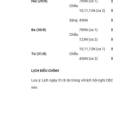
Hai (29/8)
789N (ca 1)
B
Chiều
10,11,12N (ca 2)
B
Sáng
456N
B
Ba (30/8)
789N (ca 1)
B
Chiều
123N (ca 2)
B
10,11,12N (ca 1)
B
Tư (31/8)
Chiều
456N (ca 2)
B
LỊCH ĐIỀU CHỈNH
Lưu ý: Lịch ngày 31/8 do trùng với lịch hội nghị C
sau.