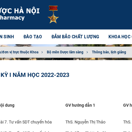
N SINH
ĐÀO TẠO
ĐẢM BẢO CHẤT LƯỢNG
KHOA HỌC
/đơn vị trực thuộc Khoa
Bộ môn Dược lâm sàng
Thông báo, lịch giảng
 KỲ I NĂM HỌC 2022-2023
ội dung
GV hướng dẫn 1
GV h
ài 7. Tư vấn SDT chuyển hóa
ThS. Nguyễn Thị Thảo
ThS.