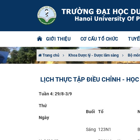
GIỚI THIỆU
CƠ CẤU TỔ CHỨC
TUYỂ
Trang chủ
Khoa Dược lý - Dược lâm sàng
Bộ môn
LỊCH THỰC TẬP ĐIỀU CHỈNH - HỌC
Tuần 4: 29/8-3/9
Thứ
Buổi
Tổ
N
Ngày
Sáng
123N1
B