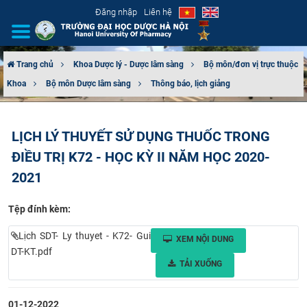
Đăng nhập
Liên hệ
Trang chủ
Khoa Dược lý - Dược lâm sàng
Bộ môn/đơn vị trực thuộc
Khoa
Bộ môn Dược lâm sàng
Thông báo, lịch giảng
GIỚI THIỆU
CƠ CẤU TỔ CHỨC
LỊCH LÝ THUYẾT SỬ DỤNG THUỐC TRONG
ĐIỀU TRỊ K72 - HỌC KỲ II NĂM HỌC 2020-
TUYỂN SINH
2021
ĐÀO TẠO
Tệp đính kèm:
ĐẢM BẢO CHẤT LƯỢNG
Lịch SDT- Ly thuyet - K72- Gui
XEM NỘI DUNG
DT-KT.pdf
KHOA HỌC CÔNG NGHỆ
TẢI XUỐNG
HTQT
01-12-2022