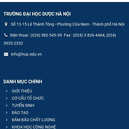
TRƯỜNG ĐẠI HỌC DƯỢC HÀ NỘI
Số 13-15 Lê Thánh Tông - Phường Cửa Nam - Thành phố Hà Nội
Điện thoại : (024) 382-545-39. Fax : (024) 3.826-4464, (024)
3933-2332
info@hup.edu.vn
DANH MỤC CHÍNH
GIỚI THIỆU
CƠ CẤU TỔ CHỨC
TUYỂN SINH
ĐÀO TẠO
ĐẢM BẢO CHẤT LƯỢNG
KHOA HỌC CÔNG NGHỆ