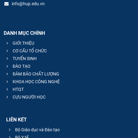
info@hup.edu.vn
DANH MỤC CHÍNH
GIỚI THIỆU
CƠ CẤU TỔ CHỨC
TUYỂN SINH
ĐÀO TẠO
ĐẢM BẢO CHẤT LƯỢNG
KHOA HỌC CÔNG NGHỆ
HTQT
CỰU NGƯỜI HỌC
LIÊN KẾT
Bộ Giáo dục và Đào tạo
Bộ Y tế