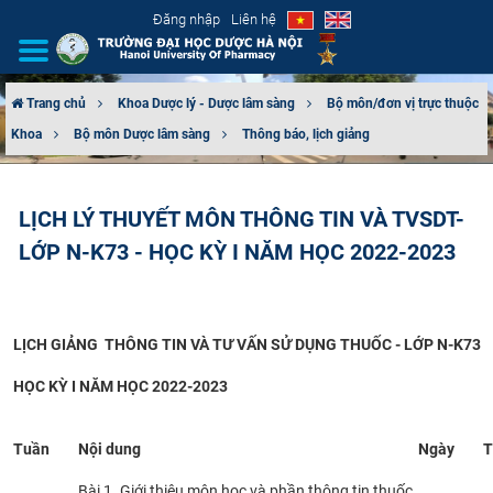
Đăng nhập
Liên hệ
Trang chủ
Khoa Dược lý - Dược lâm sàng
Bộ môn/đơn vị trực thuộc
Khoa
Bộ môn Dược lâm sàng
Thông báo, lịch giảng
GIỚI THIỆU
CƠ CẤU TỔ CHỨC
LỊCH LÝ THUYẾT MÔN THÔNG TIN VÀ TVSDT-
LỚP N-K73 - HỌC KỲ I NĂM HỌC 2022-2023
TUYỂN SINH
ĐÀO TẠO
LỊCH GIẢNG THÔNG TIN VÀ TƯ VẤN SỬ DỤNG THUỐC - LỚP N-K73
ĐẢM BẢO CHẤT LƯỢNG
HỌC KỲ I NĂM HỌ
C 2022-2023
KHOA HỌC CÔNG NGHỆ
Tuần
Nội dung
Ngày
T
HTQT
Bài 1. Giới thiệu môn học và phần thông tin thuốc