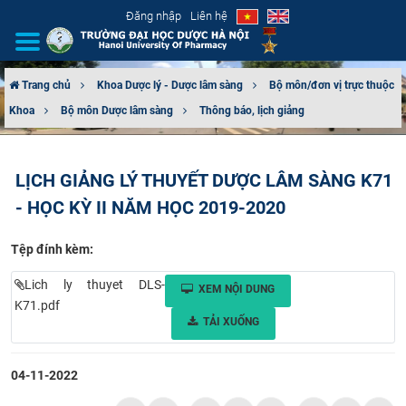
Đăng nhập
Liên hệ
Trang chủ
Khoa Dược lý - Dược lâm sàng
Bộ môn/đơn vị trực thuộc
Khoa
Bộ môn Dược lâm sàng
Thông báo, lịch giảng
GIỚI THIỆU
CƠ CẤU TỔ CHỨC
LỊCH GIẢNG LÝ THUYẾT DƯỢC LÂM SÀNG K71
- HỌC KỲ II NĂM HỌC 2019-2020
TUYỂN SINH
Tệp đính kèm:
ĐÀO TẠO
Lich ly thuyet DLS-
XEM NỘI DUNG
ĐẢM BẢO CHẤT LƯỢNG
K71.pdf
TẢI XUỐNG
KHOA HỌC CÔNG NGHỆ
04-11-2022
HTQT