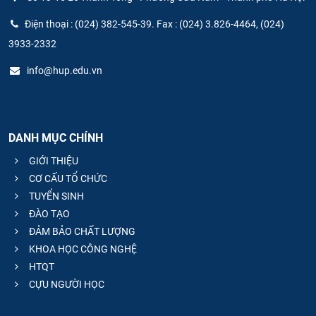
Điện thoại : (024) 382-545-39. Fax : (024) 3.826-4464, (024)
3933-2332
info@hup.edu.vn
DANH MỤC CHÍNH
GIỚI THIỆU
CƠ CẤU TỔ CHỨC
TUYỂN SINH
ĐÀO TẠO
ĐẢM BẢO CHẤT LƯỢNG
KHOA HỌC CÔNG NGHỆ
HTQT
CỰU NGƯỜI HỌC