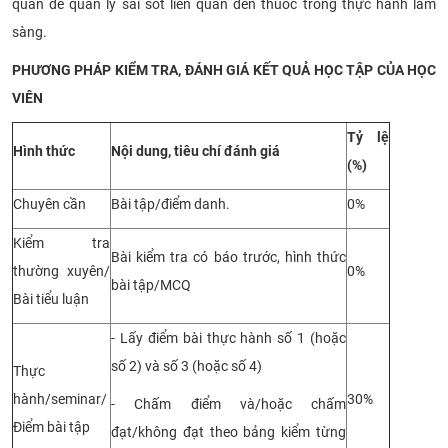
quan để quản lý sai sót liên quan đến thuốc trong thực hành lâm
sàng.
PHƯƠNG PHÁP KIỂM TRA, ĐÁNH GIÁ KẾT QUẢ HỌC TẬP CỦA HỌC
VIÊN
Tỷ lệ
Hình thức
Nội dung, tiêu chí đánh giá
(%)
Chuyên cần
Bài tập/điểm danh.
0%
Kiểm tra
Bài kiểm tra có báo trước, hình thức
thường xuyên/
0%
bài tập/MCQ
Bài tiểu luận
- Lấy điểm bài thực hành số 1 (hoặc
số 2) và số 3 (hoặc số 4)
Thực
hành/seminar/
30%
- Chấm điểm và/hoặc chấm
Điểm bài tập
đạt/không đạt theo bảng kiểm từng