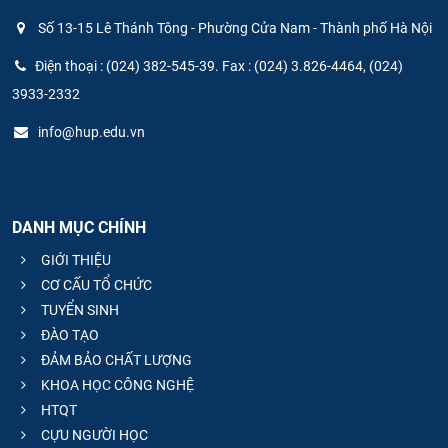
Số 13-15 Lê Thánh Tông - Phường Cửa Nam - Thành phố Hà Nội
Điện thoại : (024) 382-545-39. Fax : (024) 3.826-4464, (024)
3933-2332
info@hup.edu.vn
DANH MỤC CHÍNH
GIỚI THIỆU
CƠ CẤU TỔ CHỨC
TUYỂN SINH
ĐÀO TẠO
ĐẢM BẢO CHẤT LƯỢNG
KHOA HỌC CÔNG NGHỆ
HTQT
CỰU NGƯỜI HỌC