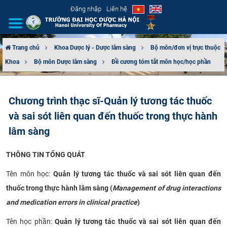
Đăng nhập
Liên hệ
Trang chủ
Khoa Dược lý - Dược lâm sàng
Bộ môn/đơn vị trực thuộc
Khoa
Bộ môn Dược lâm sàng
Đề cương tóm tắt môn học/học phần
GIỚI THIỆU
CƠ CẤU TỔ CHỨC
Chương trình thạc sĩ-Quản lý tương tác thuốc
và sai sót liên quan đến thuốc trong thực hành
TUYỂN SINH
lâm sàng
ĐÀO TẠO
THÔNG TIN TỔNG QUÁT
ĐẢM BẢO CHẤT LƯỢNG
Tên môn học:
Quản lý tương tác thuốc và sai sót liên quan đến
thuốc trong thực hành lâm sàng
(
Management of drug interactions
KHOA HỌC CÔNG NGHỆ
and medication errors in clinical practice
)
HTQT
Tên học phần:
Quản lý tương tác thuốc và sai sót liên quan đến