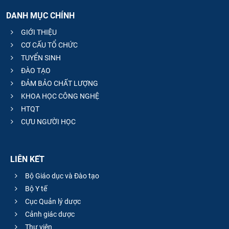
DANH MỤC CHÍNH
GIỚI THIỆU
CƠ CẤU TỔ CHỨC
TUYỂN SINH
ĐÀO TẠO
ĐẢM BẢO CHẤT LƯỢNG
KHOA HỌC CÔNG NGHỆ
HTQT
CỰU NGƯỜI HỌC
LIÊN KẾT
Bộ Giáo dục và Đào tạo
Bộ Y tế
Cục Quản lý dược
Cảnh giác dược
Thư viện