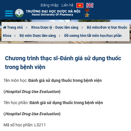
Đăng nhập
Liên hệ
Trang chủ
Khoa Dược lý - Dược lâm sàng
Bộ môn/đơn vị trực thuộc
Khoa
Bộ môn Dược lâm sàng
Đề cương tóm tắt môn học/học phần
GIỚI THIỆU
CƠ CẤU TỔ CHỨC
Chương trình thạc sĩ-Đánh giá sử dụng thuốc
trong bệnh viện
TUYỂN SINH
​Tên môn học:
Đánh giá sử dụng thuốc trong bệnh viện
ĐÀO TẠO
(
Hospital Drug Use Evaluation
)
ĐẢM BẢO CHẤT LƯỢNG
Tên học phần:
Đánh giá sử dụng thuốc trong bệnh viện
KHOA HỌC CÔNG NGHỆ
(
Hospital Drug Use Evaluation
)
HTQT
Mã số học phần: LS211