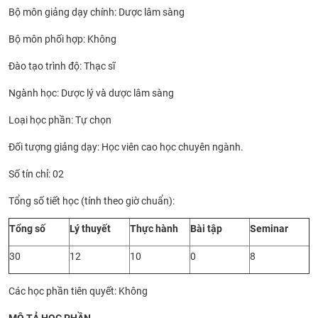
Bộ môn giảng dạy chính: Dược lâm sàng
CỰU NGƯỜI HỌC
Bộ môn phối hợp: Không
Đào tạo trình độ: Thạc sĩ
Ngành học: Dược lý và dược lâm sàng
Loại học phần: Tự chọn
Đối tượng giảng dạy: Học viên cao học chuyên ngành.
Số tín chỉ: 02
Tổng số tiết học (tính theo giờ chuẩn):
Tổng số
Lý thuyết
Thực hành
Bài tập
Seminar
30
12
10
0
8
Các học phần tiên quyết: Không
MÔ TẢ HỌC PHẦN