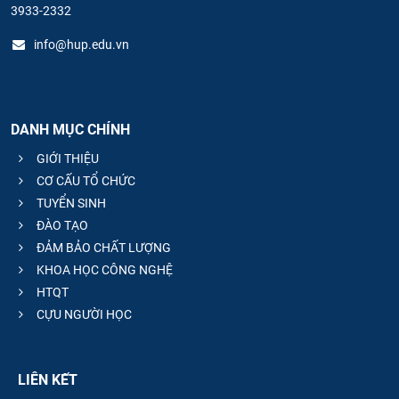
3933-2332
info@hup.edu.vn
DANH MỤC CHÍNH
GIỚI THIỆU
CƠ CẤU TỔ CHỨC
TUYỂN SINH
ĐÀO TẠO
ĐẢM BẢO CHẤT LƯỢNG
KHOA HỌC CÔNG NGHỆ
HTQT
CỰU NGƯỜI HỌC
LIÊN KẾT