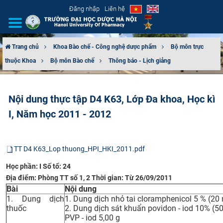
Đăng nhập
Liên hệ
Trang chủ
Khoa Bào chế - Công nghệ dược phẩm
Bộ môn trực
thuộc Khoa
Bộ môn Bào chế
Thông báo - Lịch giảng
GIỚI THIỆU
CƠ CẤU TỔ CHỨC
​Nội dung thực tập D4 K63, Lớp Đa khoa, Học kì
I, Năm học 2011 - 2012
TUYỂN SINH
ĐÀO TẠO
TT D4 K63_Lop thuong_HPI_HKI_2011.pdf
ĐẢM BẢO CHẤT LƯỢNG
Học phần: I Số tổ: 24
Địa điểm: Phòng TT số 1, 2 Thời gian: Từ 26/09/2011
KHOA HỌC CÔNG NGHỆ
Bài
Nội dung
1. Dung dịch
1. Dung dịch nhỏ tai cloramphenicol 5 % (20 
thuốc
2. Dung dịch sát khuẩn povidon - iod 10% (50
HTQT
PVP - iod 5,00 g