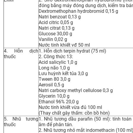
đóng bằng máy đóng dung dịch, kiểm tra bán
Dextromethophan hydrobromid 0,15 g
Natri benzoat 0,13 g
Acid citric 0,05 g
Natri citrat 0,13 g
Glucose 30,00 g
Vanilin 0,02 g
Nước tinh khiết vđ 50 ml
4. Hỗn dịch
1. Hỗn dịch terpin hydrat (75 ml)
thuốc
2. Công thức 13:
Acid salicylic 1,0 g
Long não 1,0 g
Lưu huỳnh kết tủa 3,0 g
Tween 80 3,0 g
Aerosil 0,5 g
Natri carboxy methyl cellulose 0,3 g
Glycerin 10,0 g
Ethanol 96% 20,0 g
Nước tinh khiết vừa đủ 100 ml
(Thay chất gây thấm: cồn bồ hòn)
5. Nhũ tương
1. Nhũ tương dầu parafin (50 ml): tính toá
thuốc
âm để phân tán.
2. Nhũ tương nhỏ mắt indomethacin (100 ml)