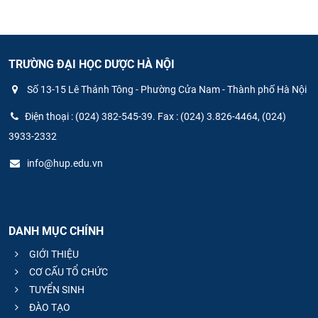
TRƯỜNG ĐẠI HỌC DƯỢC HÀ NỘI
Số 13-15 Lê Thánh Tông - Phường Cửa Nam - Thành phố Hà Nội
Điện thoại : (024) 382-545-39. Fax : (024) 3.826-4464, (024)
3933-2332
info@hup.edu.vn
DANH MỤC CHÍNH
GIỚI THIỆU
CƠ CẤU TỔ CHỨC
TUYỂN SINH
ĐÀO TẠO