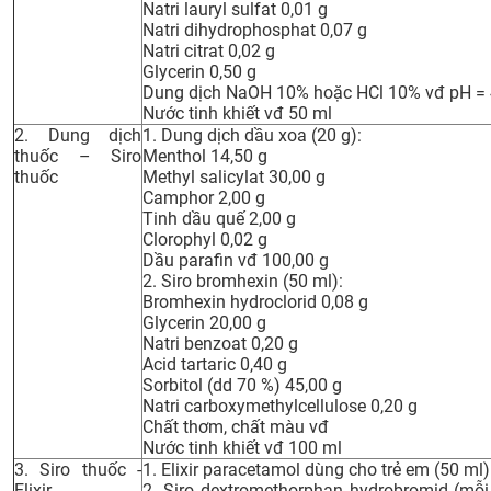
Natri lauryl sulfat 0,01 g
CỰU NGƯỜI HỌC
Natri dihydrophosphat 0,07 g
Natri citrat 0,02 g
Glycerin 0,50 g
Dung dịch NaOH 10% hoặc HCl 10% vđ pH = 4
Nước tinh khiết vđ 50 ml
2. Dung dịch
1. Dung dịch dầu xoa (20 g):
thuốc – Siro
Menthol 14,50 g
thuốc
Methyl salicylat 30,00 g
Camphor 2,00 g
Tinh dầu quế 2,00 g
Clorophyl 0,02 g
Dầu parafin vđ 100,00 g
2. Siro bromhexin (50 ml):
Bromhexin hydroclorid 0,08 g
Glycerin 20,00 g
Natri benzoat 0,20 g
Acid tartaric 0,40 g
Sorbitol (dd 70 %) 45,00 g
Natri carboxymethylcellulose 0,20 g
Chất thơm, chất màu vđ
Nước tinh khiết vđ 100 ml
3. Siro thuốc -
1. Elixir paracetamol dùng cho trẻ em (50 ml)
Elixir
2. Siro dextromethorphan hydrobromid (mỗi 