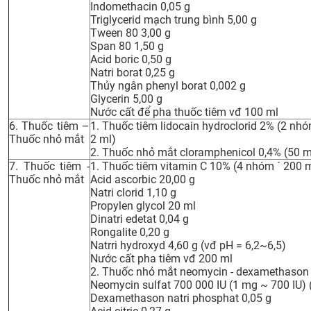
Indomethacin 0,05 g
Triglycerid mạch trung bình 5,00 g
Tween 80 3,00 g
Span 80 1,50 g
Acid boric 0,50 g
Natri borat 0,25 g
Thủy ngân phenyl borat 0,002 g
Glycerin 5,00 g
Nước cất để pha thuốc tiêm vđ 100 ml
6. Thuốc tiêm –
1. Thuốc tiêm lidocain hydroclorid 2% (2 nh
Thuốc nhỏ mắt
2 ml)
2. Thuốc nhỏ mắt cloramphenicol 0,4% (50 m
7. Thuốc tiêm -
1. Thuốc tiêm vitamin C 10% (4 nhóm ´ 200 m
Thuốc nhỏ mắt
Acid ascorbic 20,00 g
Natri clorid 1,10 g
Propylen glycol 20 ml
Dinatri edetat 0,04 g
Rongalite 0,20 g
Natrri hydroxyd 4,60 g (vđ pH = 6,2~6,5)
N­­­ước cất pha tiêm vđ 200 ml
2. Thuốc nhỏ mắt neomycin - dexamethason 
Neomycin sulfat 700 000 IU (1 mg ~ 700 IU) 
Dexamethason natri phosphat 0,05 g