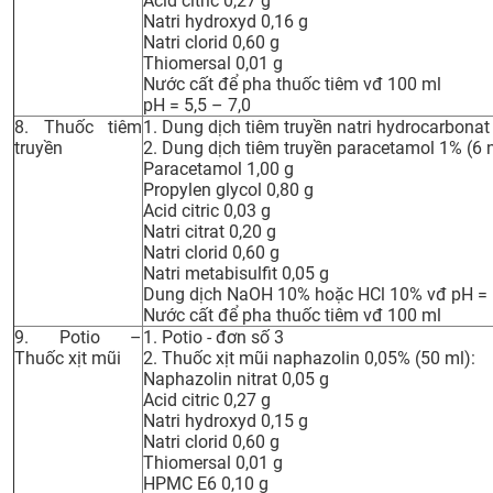
Acid citric 0,27 g
Natri hydroxyd 0,16 g
Natri clorid 0,60 g
Thiomersal 0,01 g
Nước cất để pha thuốc tiêm vđ 100 ml
pH = 5,5 – 7,0
8. Thuốc tiêm
1. Dung dịch tiêm truyền natri hydrocarbonat 
truyền
2. Dung dịch tiêm truyền paracetamol 1% (6 
Paracetamol 1,00 g
Propylen glycol 0,80 g
Acid citric 0,03 g
Natri citrat 0,20 g
Natri clorid 0,60 g
Natri metabisulfit 0,05 g
Dung dịch NaOH 10% hoặc HCl 10% vđ pH = (
Nước cất để pha thuốc tiêm vđ 100 ml
9. Potio –
1. Potio - đơn số 3
Thuốc xịt mũi
2. Thuốc xịt mũi naphazolin 0,05% (50 ml):
Naphazolin nitrat 0,05 g
Acid citric 0,27 g
Natri hydroxyd 0,15 g
Natri clorid 0,60 g
Thiomersal 0,01 g
HPMC E6 0,10 g