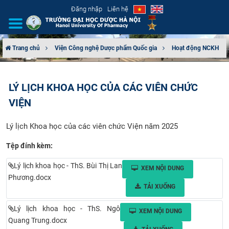
Đăng nhập
Liên hệ
Trang chủ
Viện Công nghệ Dược phẩm Quốc gia
Hoạt động NCKH
GIỚI THIỆU
LÝ LỊCH KHOA HỌC CỦA CÁC VIÊN CHỨC
CƠ CẤU TỔ CHỨC
VIỆN
TUYỂN SINH
Lý lịch Khoa học của các viên chức Viện năm 2025
ĐÀO TẠO
Tệp đính kèm:
ĐẢM BẢO CHẤT LƯỢNG
Lý lịch khoa học - ThS. Bùi Thị Lan
XEM NỘI DUNG
Phương.docx
TẢI XUỐNG
KHOA HỌC CÔNG NGHỆ
Lý lịch khoa học - ThS. Ngô
XEM NỘI DUNG
HTQT
Quang Trung.docx