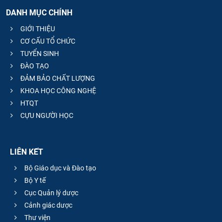
DANH MỤC CHÍNH
GIỚI THIỆU
CƠ CẤU TỔ CHỨC
TUYỂN SINH
ĐÀO TẠO
ĐẢM BẢO CHẤT LƯỢNG
KHOA HỌC CÔNG NGHỆ
HTQT
CỰU NGƯỜI HỌC
LIÊN KẾT
Bộ Giáo dục và Đào tạo
Bộ Y tế
Cục Quản lý dược
Cảnh giác dược
Thư viện