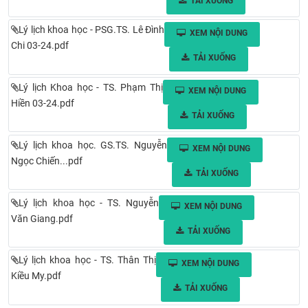
TẢI XUỐNG
CỰU NGƯỜI HỌC
Lý lịch khoa học - PSG.TS. Lê Đình
XEM NỘI DUNG
Chi 03-24.pdf
TẢI XUỐNG
Lý lịch Khoa học - TS. Phạm Thị
XEM NỘI DUNG
Hiền 03-24.pdf
TẢI XUỐNG
Lý lịch khoa học. GS.TS. Nguyễn
XEM NỘI DUNG
Ngọc Chiến...pdf
TẢI XUỐNG
Lý lịch khoa học - TS. Nguyễn
XEM NỘI DUNG
Văn Giang.pdf
TẢI XUỐNG
Lý lịch khoa học - TS. Thân Thị
XEM NỘI DUNG
Kiều My.pdf
TẢI XUỐNG