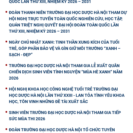
QUỐC LẦN THỨ XIII, NHIỆM KỲ 2026 – 2031
ĐOÀN THANH NIÊN TRƯỜNG ĐẠI HỌC DƯỢC HÀ NỘI THAM DỰ
HỘI NGHỊ TRỰC TUYẾN TOÀN QUỐC NGHIÊN CỨU, HỌC TẬP,
QUÁN TRIỆT NGHỊ QUYẾT ĐẠI HỘI ĐOÀN TOÀN QUỐC LẦN
THỨ XIII, NHIỆM KỲ 2026 – 2031
NGÀY CHỦ NHẬT XANH: TINH THẦN XUNG KÍCH CỦA TUỔI
TRẺ, GÓP PHẦN BẢO VỆ VÀ GÌN GIỮ MÔI TRƯỜNG “XANH –
SẠCH - ĐẸP”
TRƯỜNG ĐẠI HỌC DƯỢC HÀ NỘI THAM GIA LỄ XUẤT QUÂN
CHIẾN DỊCH SINH VIÊN TÌNH NGUYỆN “MÙA HÈ XANH” NĂM
2026
HỘI NGHỊ KHOA HỌC CÔNG NGHỆ TUỔI TRẺ TRƯỜNG ĐẠI
HỌC DƯỢC HÀ NỘI LẦN THỨ XXIII - LAN TỎA TÌNH YÊU KHOA
HỌC, TÔN VINH NHỮNG ĐỀ TÀI XUẤT SẮC
SINH VIÊN TRƯỜNG ĐẠI HỌC DƯỢC HÀ NỘI THAM GIA TIẾP
SỨC MÙA THI 2026
ĐOÀN TRƯỜNG ĐẠI HỌC DƯỢC HÀ NỘI TỔ CHỨC TUYÊN