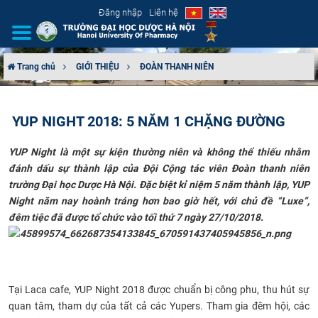
Đăng nhập
Liên hệ
Trang chủ
GIỚI THIỆU
ĐOÀN THANH NIÊN
GIỚI THIỆU
YUP NIGHT 2018: 5 NĂM 1 CHẶNG ĐƯỜNG
CƠ CẤU TỔ CHỨC
YUP Night
là một sự kiện thường niên và không thể thiếu nhằm
TUYỂN SINH
đánh dấu sự thành lập của Đội Cộng tác viên Đoàn thanh niên
trường Đại học Dược Hà Nội. Đặc biệt kỉ niệm 5 năm thành lập, YUP
ĐÀO TẠO
Night năm nay hoành tráng hơn bao giờ hết, với chủ đề “Luxe”,
đêm tiệc đã được tổ chức vào tối thứ 7 ngày 27/10/2018.
ĐẢM BẢO CHẤT LƯỢNG
KHOA HỌC CÔNG NGHỆ
Tại Laca cafe, YUP Night 2018 được chuẩn bị công phu, thu hút sự
HTQT
quan tâm, tham dự của tất cả các Yupers. Tham gia đêm hội, các