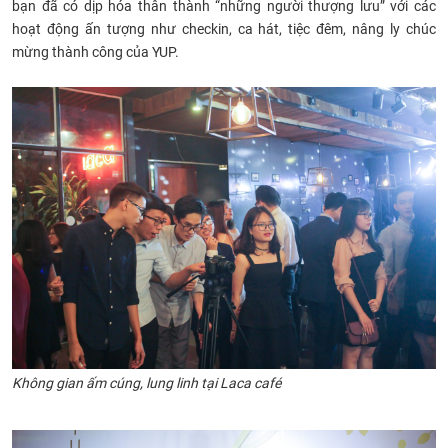
bạn đã có dịp hóa thân thành “những người thượng lưu” với các
CỰU NGƯỜI HỌC
hoạt động ấn tượng như checkin, ca hát, tiệc đêm, nâng ly chúc
mừng thành công của YUP.
Không gian ấm cúng, lung linh tại Laca café​