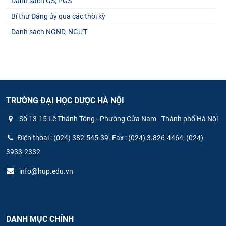
Danh sách GS, PGS
Bí thư Đảng ủy qua các thời kỳ
Danh sách NGND, NGƯT
TRƯỜNG ĐẠI HỌC DƯỢC HÀ NỘI
Số 13-15 Lê Thánh Tông - Phường Cửa Nam - Thành phố Hà Nội
Điện thoại : (024) 382-545-39. Fax : (024) 3.826-4464, (024)
3933-2332
info@hup.edu.vn
DANH MỤC CHÍNH