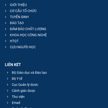
GIỚI THIỆU
CƠ CẤU TỔ CHỨC
TUYỂN SINH
ĐÀO TẠO
ĐẢM BẢO CHẤT LƯỢNG
KHOA HỌC CÔNG NGHỆ
HTQT
CỰU NGƯỜI HỌC
LIÊN KẾT
Bộ Giáo dục và Đào tạo
Bộ Y tế
Cục Quản lý dược
Cảnh giác dược
Thư viện
Email