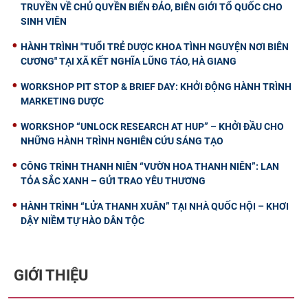
TRUYỀN VỀ CHỦ QUYỀN BIỂN ĐẢO, BIÊN GIỚI TỔ QUỐC CHO
SINH VIÊN
HÀNH TRÌNH "TUỔI TRẺ DƯỢC KHOA TÌNH NGUYỆN NƠI BIÊN
CƯƠNG" TẠI XÃ KẾT NGHĨA LŨNG TÁO, HÀ GIANG
WORKSHOP PIT STOP & BRIEF DAY: KHỞI ĐỘNG HÀNH TRÌNH
MARKETING DƯỢC
WORKSHOP “UNLOCK RESEARCH AT HUP” – KHỞI ĐẦU CHO
NHỮNG HÀNH TRÌNH NGHIÊN CỨU SÁNG TẠO
CÔNG TRÌNH THANH NIÊN “VƯỜN HOA THANH NIÊN”: LAN
TỎA SẮC XANH – GỬI TRAO YÊU THƯƠNG
HÀNH TRÌNH “LỬA THANH XUÂN” TẠI NHÀ QUỐC HỘI – KHƠI
DẬY NIỀM TỰ HÀO DÂN TỘC
GIỚI THIỆU