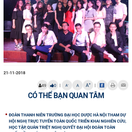
21-11-2018
+
A
|
|
-
49
0
A
A
CÓ THỂ BẠN QUAN TÂM
ĐOÀN THANH NIÊN TRƯỜNG ĐẠI HỌC DƯỢC HÀ NỘI THAM DỰ
HỘI NGHỊ TRỰC TUYẾN TOÀN QUỐC TRIỂN KHAI NGHIÊN CỨU,
HỌC TẬP, QUÁN TRIỆT NGHỊ QUYẾT ĐẠI HỘI ĐOÀN TOÀN