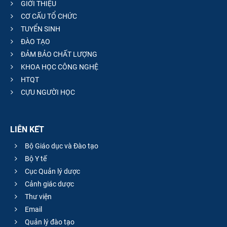
GIỚI THIỆU
CƠ CẤU TỔ CHỨC
TUYỂN SINH
ĐÀO TẠO
ĐẢM BẢO CHẤT LƯỢNG
KHOA HỌC CÔNG NGHỆ
HTQT
CỰU NGƯỜI HỌC
LIÊN KẾT
Bộ Giáo dục và Đào tạo
Bộ Y tế
Cục Quản lý dược
Cảnh giác dược
Thư viện
Email
Quản lý đào tạo