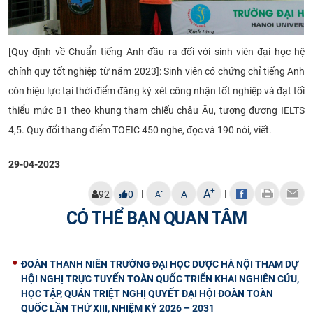
[Quy định về Chuẩn tiếng Anh đầu ra đối với sinh viên đại học hệ
chính quy tốt nghiệp từ năm 2023]: Sinh viên có chứng chỉ tiếng Anh
còn hiệu lực tại thời điểm đăng ký xét công nhận tốt nghiệp và đạt tối
thiểu mức B1 theo khung tham chiếu châu Âu, tương đương IELTS
4,5. Quy đổi thang điểm TOEIC 450 nghe, đọc và 190 nói, viết.
29-04-2023
+
A
|
|
-
92
0
A
A
CÓ THỂ BẠN QUAN TÂM
ĐOÀN THANH NIÊN TRƯỜNG ĐẠI HỌC DƯỢC HÀ NỘI THAM DỰ
HỘI NGHỊ TRỰC TUYẾN TOÀN QUỐC TRIỂN KHAI NGHIÊN CỨU,
HỌC TẬP, QUÁN TRIỆT NGHỊ QUYẾT ĐẠI HỘI ĐOÀN TOÀN
QUỐC LẦN THỨ XIII, NHIỆM KỲ 2026 – 2031