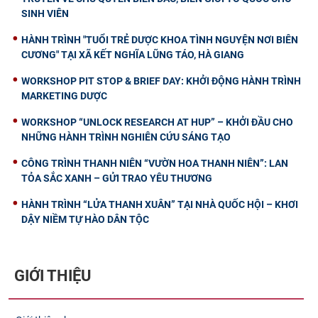
SINH VIÊN
HÀNH TRÌNH "TUỔI TRẺ DƯỢC KHOA TÌNH NGUYỆN NƠI BIÊN
CƯƠNG" TẠI XÃ KẾT NGHĨA LŨNG TÁO, HÀ GIANG
WORKSHOP PIT STOP & BRIEF DAY: KHỞI ĐỘNG HÀNH TRÌNH
MARKETING DƯỢC
WORKSHOP “UNLOCK RESEARCH AT HUP” – KHỞI ĐẦU CHO
NHỮNG HÀNH TRÌNH NGHIÊN CỨU SÁNG TẠO
CÔNG TRÌNH THANH NIÊN “VƯỜN HOA THANH NIÊN”: LAN
TỎA SẮC XANH – GỬI TRAO YÊU THƯƠNG
HÀNH TRÌNH “LỬA THANH XUÂN” TẠI NHÀ QUỐC HỘI – KHƠI
DẬY NIỀM TỰ HÀO DÂN TỘC
GIỚI THIỆU