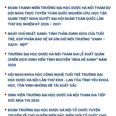
ĐOÀN THANH NIÊN TRƯỜNG ĐẠI HỌC DƯỢC HÀ NỘI THAM DỰ
HỘI NGHỊ TRỰC TUYẾN TOÀN QUỐC NGHIÊN CỨU, HỌC TẬP,
QUÁN TRIỆT NGHỊ QUYẾT ĐẠI HỘI ĐOÀN TOÀN QUỐC LẦN
THỨ XIII, NHIỆM KỲ 2026 – 2031
NGÀY CHỦ NHẬT XANH: TINH THẦN XUNG KÍCH CỦA TUỔI
TRẺ, GÓP PHẦN BẢO VỆ VÀ GÌN GIỮ MÔI TRƯỜNG “XANH –
SẠCH - ĐẸP”
TRƯỜNG ĐẠI HỌC DƯỢC HÀ NỘI THAM GIA LỄ XUẤT QUÂN
CHIẾN DỊCH SINH VIÊN TÌNH NGUYỆN “MÙA HÈ XANH” NĂM
2026
HỘI NGHỊ KHOA HỌC CÔNG NGHỆ TUỔI TRẺ TRƯỜNG ĐẠI
HỌC DƯỢC HÀ NỘI LẦN THỨ XXIII - LAN TỎA TÌNH YÊU KHOA
HỌC, TÔN VINH NHỮNG ĐỀ TÀI XUẤT SẮC
SINH VIÊN TRƯỜNG ĐẠI HỌC DƯỢC HÀ NỘI THAM GIA TIẾP
SỨC MÙA THI 2026
ĐOÀN TRƯỜNG ĐẠI HỌC DƯỢC HÀ NỘI TỔ CHỨC TUYÊN
TRUYỀN VỀ CHỦ QUYỀN BIỂN ĐẢO, BIÊN GIỚI TỔ QUỐC CHO