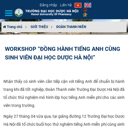
Đăng nhập
Liên hệ
Trang chủ
GIỚI THIỆU
ĐOÀN THANH NIÊN
GIỚI THIỆU
WORKSHOP “ĐỒNG HÀNH TIẾNG ANH CÙNG
CƠ CẤU TỔ CHỨC
SINH VIÊN ĐẠI HỌC DƯỢC HÀ NỘI”
TUYỂN SINH
ĐÀO TẠO
Nhận thấy có sinh viên cần tiếp cận với tiếng Anh để chuẩn bị hành
trang khi đã tốt nghiệp, Đoàn Thanh niên Trường Đại Dược Hà Nội đã
ĐẢM BẢO CHẤT LƯỢNG
tổ chức thử nghiệm mô hình lớp học tiếng Anh miễn phí cho các sinh
viên trong trường.
KHOA HỌC CÔNG NGHỆ
Ngày 27 tháng 04 vừa qua, tại giảng đường 12 Trường Đại học Dược
HTQT
Hà Nội đã tổ chức buổi học thử nghiệm tiếng Anh miễn phí cùng sinh