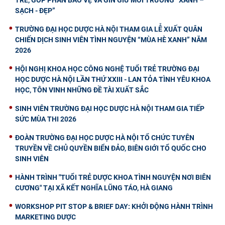
TRẺ, GÓP PHẦN BẢO VỆ VÀ GÌN GIỮ MÔI TRƯỜNG “XANH –
SẠCH - ĐẸP”
TRƯỜNG ĐẠI HỌC DƯỢC HÀ NỘI THAM GIA LỄ XUẤT QUÂN
CHIẾN DỊCH SINH VIÊN TÌNH NGUYỆN “MÙA HÈ XANH” NĂM
2026
HỘI NGHỊ KHOA HỌC CÔNG NGHỆ TUỔI TRẺ TRƯỜNG ĐẠI
HỌC DƯỢC HÀ NỘI LẦN THỨ XXIII - LAN TỎA TÌNH YÊU KHOA
HỌC, TÔN VINH NHỮNG ĐỀ TÀI XUẤT SẮC
SINH VIÊN TRƯỜNG ĐẠI HỌC DƯỢC HÀ NỘI THAM GIA TIẾP
SỨC MÙA THI 2026
ĐOÀN TRƯỜNG ĐẠI HỌC DƯỢC HÀ NỘI TỔ CHỨC TUYÊN
TRUYỀN VỀ CHỦ QUYỀN BIỂN ĐẢO, BIÊN GIỚI TỔ QUỐC CHO
SINH VIÊN
HÀNH TRÌNH "TUỔI TRẺ DƯỢC KHOA TÌNH NGUYỆN NƠI BIÊN
CƯƠNG" TẠI XÃ KẾT NGHĨA LŨNG TÁO, HÀ GIANG
WORKSHOP PIT STOP & BRIEF DAY: KHỞI ĐỘNG HÀNH TRÌNH
MARKETING DƯỢC