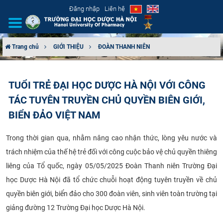
Đăng nhập
Liên hệ
Trang chủ
GIỚI THIỆU
ĐOÀN THANH NIÊN
GIỚI THIỆU
TUỔI TRẺ ĐẠI HỌC DƯỢC HÀ NỘI VỚI CÔNG
CƠ CẤU TỔ CHỨC
TÁC TUYÊN TRUYỀN CHỦ QUYỀN BIÊN GIỚI,
TUYỂN SINH
BIỂN ĐẢO VIỆT NAM
ĐÀO TẠO
Trong thời gian qua, nhằm nâng cao nhận thức, lòng yêu nước và
trách nhiệm của thế hệ trẻ đối với công cuộc bảo vệ chủ quyền thiêng
ĐẢM BẢO CHẤT LƯỢNG
liêng của Tổ quốc, ngày 05/05/2025 Đoàn Thanh niên Trường Đại
học Dược Hà Nội đã tổ chức chuỗi hoạt động tuyên truyền về chủ
KHOA HỌC CÔNG NGHỆ
quyền biên giới, biển đảo cho 300 đoàn viên, sinh viên toàn trường tại
giảng đường 12 Trường Đại học Dược Hà Nội.
HTQT