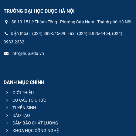
TRƯỜNG ĐẠI HỌC DƯỢC HÀ NỘI
Số 13-15 Lê Thánh Tông - Phường Cửa Nam - Thành phố Hà Nội
Điện thoại : (024) 382-545-39. Fax : (024) 3.826-4464, (024)
3933-2332
info@hup.edu.vn
DANH MỤC CHÍNH
GIỚI THIỆU
CƠ CẤU TỔ CHỨC
TUYỂN SINH
ĐÀO TẠO
ĐẢM BẢO CHẤT LƯỢNG
KHOA HỌC CÔNG NGHỆ