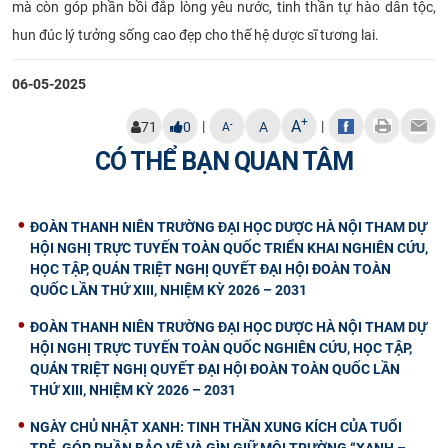
mà còn góp phần bồi đắp lòng yêu nước, tinh thần tự hào dân tộc,
hun đúc lý tưởng sống cao đẹp cho thế hệ dược sĩ tương lai.
06-05-2025
+
A
|
|
-
71
0
A
A
CÓ THỂ BẠN QUAN TÂM
ĐOÀN THANH NIÊN TRƯỜNG ĐẠI HỌC DƯỢC HÀ NỘI THAM DỰ
HỘI NGHỊ TRỰC TUYẾN TOÀN QUỐC TRIỂN KHAI NGHIÊN CỨU,
HỌC TẬP, QUÁN TRIỆT NGHỊ QUYẾT ĐẠI HỘI ĐOÀN TOÀN
QUỐC LẦN THỨ XIII, NHIỆM KỲ 2026 – 2031
ĐOÀN THANH NIÊN TRƯỜNG ĐẠI HỌC DƯỢC HÀ NỘI THAM DỰ
HỘI NGHỊ TRỰC TUYẾN TOÀN QUỐC NGHIÊN CỨU, HỌC TẬP,
QUÁN TRIỆT NGHỊ QUYẾT ĐẠI HỘI ĐOÀN TOÀN QUỐC LẦN
THỨ XIII, NHIỆM KỲ 2026 – 2031
NGÀY CHỦ NHẬT XANH: TINH THẦN XUNG KÍCH CỦA TUỔI