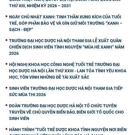
THỨ XIII, NHIỆM KỲ 2026 – 2031
NGÀY CHỦ NHẬT XANH: TINH THẦN XUNG KÍCH CỦA TUỔI
TRẺ, GÓP PHẦN BẢO VỆ VÀ GÌN GIỮ MÔI TRƯỜNG “XANH –
SẠCH - ĐẸP”
TRƯỜNG ĐẠI HỌC DƯỢC HÀ NỘI THAM GIA LỄ XUẤT QUÂN
CHIẾN DỊCH SINH VIÊN TÌNH NGUYỆN “MÙA HÈ XANH” NĂM
2026
HỘI NGHỊ KHOA HỌC CÔNG NGHỆ TUỔI TRẺ TRƯỜNG ĐẠI
HỌC DƯỢC HÀ NỘI LẦN THỨ XXIII - LAN TỎA TÌNH YÊU KHOA
HỌC, TÔN VINH NHỮNG ĐỀ TÀI XUẤT SẮC
SINH VIÊN TRƯỜNG ĐẠI HỌC DƯỢC HÀ NỘI THAM GIA TIẾP
SỨC MÙA THI 2026
ĐOÀN TRƯỜNG ĐẠI HỌC DƯỢC HÀ NỘI TỔ CHỨC TUYÊN
TRUYỀN VỀ CHỦ QUYỀN BIỂN ĐẢO, BIÊN GIỚI TỔ QUỐC CHO
SINH VIÊN
HÀNH TRÌNH "TUỔI TRẺ DƯỢC KHOA TÌNH NGUYỆN NƠI BIÊN