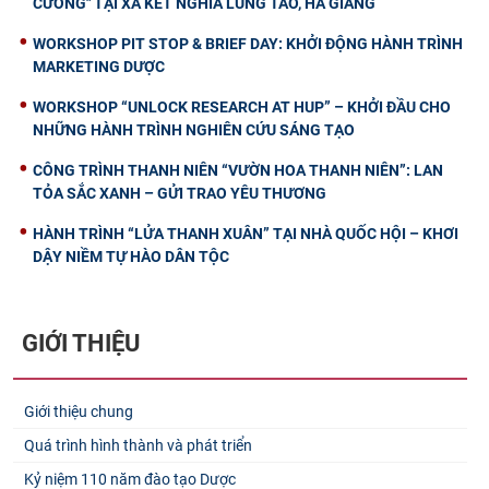
CƯƠNG" TẠI XÃ KẾT NGHĨA LŨNG TÁO, HÀ GIANG
WORKSHOP PIT STOP & BRIEF DAY: KHỞI ĐỘNG HÀNH TRÌNH
MARKETING DƯỢC
WORKSHOP “UNLOCK RESEARCH AT HUP” – KHỞI ĐẦU CHO
NHỮNG HÀNH TRÌNH NGHIÊN CỨU SÁNG TẠO
CÔNG TRÌNH THANH NIÊN “VƯỜN HOA THANH NIÊN”: LAN
TỎA SẮC XANH – GỬI TRAO YÊU THƯƠNG
HÀNH TRÌNH “LỬA THANH XUÂN” TẠI NHÀ QUỐC HỘI – KHƠI
DẬY NIỀM TỰ HÀO DÂN TỘC
GIỚI THIỆU
Giới thiệu chung
Quá trình hình thành và phát triển
Kỷ niệm 110 năm đào tạo Dược