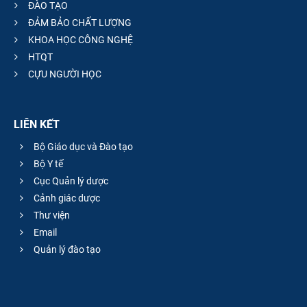
ĐÀO TẠO
ĐẢM BẢO CHẤT LƯỢNG
KHOA HỌC CÔNG NGHỆ
HTQT
CỰU NGƯỜI HỌC
LIÊN KẾT
Bộ Giáo dục và Đào tạo
Bộ Y tế
Cục Quản lý dược
Cảnh giác dược
Thư viện
Email
Quản lý đào tạo