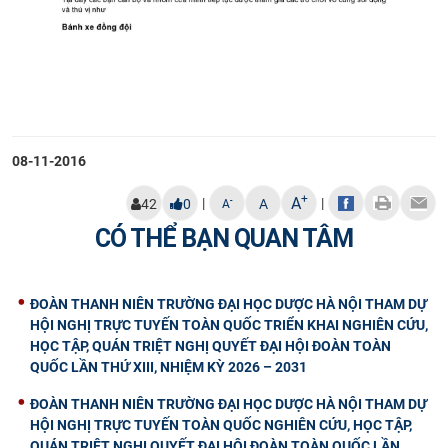
08-11-2016
+
A
|
|
-
42
0
A
A
CÓ THỂ BẠN QUAN TÂM
ĐOÀN THANH NIÊN TRƯỜNG ĐẠI HỌC DƯỢC HÀ NỘI THAM DỰ
HỘI NGHỊ TRỰC TUYẾN TOÀN QUỐC TRIỂN KHAI NGHIÊN CỨU,
HỌC TẬP, QUÁN TRIỆT NGHỊ QUYẾT ĐẠI HỘI ĐOÀN TOÀN
QUỐC LẦN THỨ XIII, NHIỆM KỲ 2026 – 2031
ĐOÀN THANH NIÊN TRƯỜNG ĐẠI HỌC DƯỢC HÀ NỘI THAM DỰ
HỘI NGHỊ TRỰC TUYẾN TOÀN QUỐC NGHIÊN CỨU, HỌC TẬP,
QUÁN TRIỆT NGHỊ QUYẾT ĐẠI HỘI ĐOÀN TOÀN QUỐC LẦN