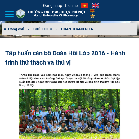
Đăng nhập
Liên hệ
Trang chủ
GIỚI THIỆU
ĐOÀN THANH NIÊN
GIỚI THIỆU
Tập huấn cán bộ Đoàn Hội Lớp 2016 - Hành
CƠ CẤU TỔ CHỨC
trình thử thách và thú vị
TUYỂN SINH
ĐÀO TẠO
ĐẢM BẢO CHẤT LƯỢNG
KHOA HỌC CÔNG NGHỆ
HTQT