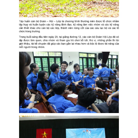
CỰU NGƯỜI HỌC