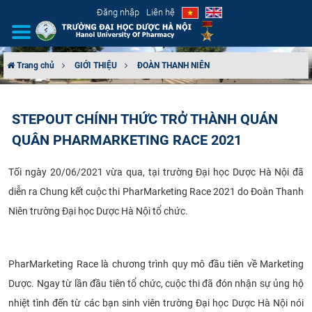
Đăng nhập
Liên hệ
Trang chủ
GIỚI THIỆU
ĐOÀN THANH NIÊN
GIỚI THIỆU
STEPOUT CHÍNH THỨC TRỞ THÀNH QUÁN
CƠ CẤU TỔ CHỨC
QUÂN PHARMARKETING RACE 2021
TUYỂN SINH
Tối ngày 20/06/2021 vừa qua, tại trường Đại học Dược Hà Nội đã
diễn ra Chung kết cuộc thi PharMarketing Race 2021 do Đoàn Thanh
ĐÀO TẠO
Niên trường Đại học Dược Hà Nội tổ chức.
ĐẢM BẢO CHẤT LƯỢNG
KHOA HỌC CÔNG NGHỆ
PharMarketing Race là chương trình quy mô đầu tiên về Marketing
Dược. Ngay từ lần đầu tiên tổ chức, cuộc thi đã đón nhận sự ủng hộ
HTQT
nhiệt tình đến từ các bạn sinh viên trường Đại học Dược Hà Nội nói