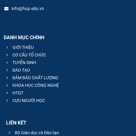
info@hup.edu.vn
DANH MỤC CHÍNH
GIỚI THIỆU
CƠ CẤU TỔ CHỨC
TUYỂN SINH
ĐÀO TẠO
ĐẢM BẢO CHẤT LƯỢNG
KHOA HỌC CÔNG NGHỆ
HTQT
CỰU NGƯỜI HỌC
LIÊN KẾT
Bộ Giáo dục và Đào tạo