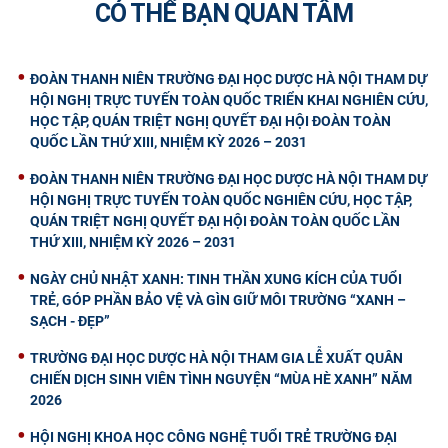
CÓ THỂ BẠN QUAN TÂM
ĐOÀN THANH NIÊN TRƯỜNG ĐẠI HỌC DƯỢC HÀ NỘI THAM DỰ
HỘI NGHỊ TRỰC TUYẾN TOÀN QUỐC TRIỂN KHAI NGHIÊN CỨU,
HỌC TẬP, QUÁN TRIỆT NGHỊ QUYẾT ĐẠI HỘI ĐOÀN TOÀN
QUỐC LẦN THỨ XIII, NHIỆM KỲ 2026 – 2031
ĐOÀN THANH NIÊN TRƯỜNG ĐẠI HỌC DƯỢC HÀ NỘI THAM DỰ
HỘI NGHỊ TRỰC TUYẾN TOÀN QUỐC NGHIÊN CỨU, HỌC TẬP,
QUÁN TRIỆT NGHỊ QUYẾT ĐẠI HỘI ĐOÀN TOÀN QUỐC LẦN
THỨ XIII, NHIỆM KỲ 2026 – 2031
NGÀY CHỦ NHẬT XANH: TINH THẦN XUNG KÍCH CỦA TUỔI
TRẺ, GÓP PHẦN BẢO VỆ VÀ GÌN GIỮ MÔI TRƯỜNG “XANH –
SẠCH - ĐẸP”
TRƯỜNG ĐẠI HỌC DƯỢC HÀ NỘI THAM GIA LỄ XUẤT QUÂN
CHIẾN DỊCH SINH VIÊN TÌNH NGUYỆN “MÙA HÈ XANH” NĂM
2026
HỘI NGHỊ KHOA HỌC CÔNG NGHỆ TUỔI TRẺ TRƯỜNG ĐẠI