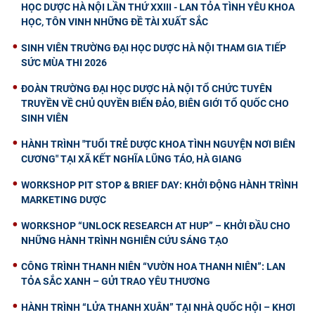
HỌC DƯỢC HÀ NỘI LẦN THỨ XXIII - LAN TỎA TÌNH YÊU KHOA
HỌC, TÔN VINH NHỮNG ĐỀ TÀI XUẤT SẮC
SINH VIÊN TRƯỜNG ĐẠI HỌC DƯỢC HÀ NỘI THAM GIA TIẾP
SỨC MÙA THI 2026
ĐOÀN TRƯỜNG ĐẠI HỌC DƯỢC HÀ NỘI TỔ CHỨC TUYÊN
TRUYỀN VỀ CHỦ QUYỀN BIỂN ĐẢO, BIÊN GIỚI TỔ QUỐC CHO
SINH VIÊN
HÀNH TRÌNH "TUỔI TRẺ DƯỢC KHOA TÌNH NGUYỆN NƠI BIÊN
CƯƠNG" TẠI XÃ KẾT NGHĨA LŨNG TÁO, HÀ GIANG
WORKSHOP PIT STOP & BRIEF DAY: KHỞI ĐỘNG HÀNH TRÌNH
MARKETING DƯỢC
WORKSHOP “UNLOCK RESEARCH AT HUP” – KHỞI ĐẦU CHO
NHỮNG HÀNH TRÌNH NGHIÊN CỨU SÁNG TẠO
CÔNG TRÌNH THANH NIÊN “VƯỜN HOA THANH NIÊN”: LAN
TỎA SẮC XANH – GỬI TRAO YÊU THƯƠNG
HÀNH TRÌNH “LỬA THANH XUÂN” TẠI NHÀ QUỐC HỘI – KHƠI