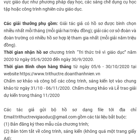
vực giáo dục như phương pháp dạy học, các sáng chế dụng cụ học
tập hoặc công trình nghiên cứu giáo dục.
Các giải thưởng phụ gồm:
Giải tác giả có hồ sơ được bình chọn
nhiều nhất mỗi tháng (mỗi giải hai triệu đồng); giải các cơ sở đoàn và
đoàn trường có nhiều hồ sơ hợp lệ tham gia nhất (mỗi giải năm triệu
đồng).
Thời gian nhận hồ sơ
chương trình “Tri thức trẻ vì giáo dục” năm
2020 từ ngày 05/6/2020 đến ngày 30/9/2020.
Thời gian Bình chọn hàng tháng
từ ngày 05/6 - 30/10/2020 tại
website https://www.trithuctre.doanthanhnien.vn
Chấm sơ khảo và công bố các công trình, sáng kiến lọt vào chung
khảo từ ngày 31/10 - 06/11/2020. Chấm chung khảo và Lễ trao giải
dự kiến trong tháng 11/2020
Các tác giả gửi bộ hồ sơ dạng file tới địa chỉ
Email:trithuctrevigiaoduc@gmail.com gồm các tài liệu bắt buộc:
(1) Bản đăng ký theo mẫu của chương trình;
(2) Bản tóm tắt về công trình, sáng kiến (không quá một trang giấy
A4);