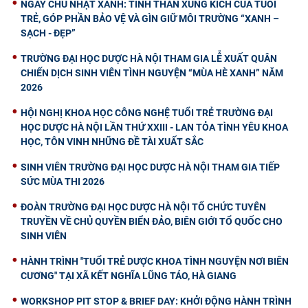
NGÀY CHỦ NHẬT XANH: TINH THẦN XUNG KÍCH CỦA TUỔI
TRẺ, GÓP PHẦN BẢO VỆ VÀ GÌN GIỮ MÔI TRƯỜNG “XANH –
SẠCH - ĐẸP”
TRƯỜNG ĐẠI HỌC DƯỢC HÀ NỘI THAM GIA LỄ XUẤT QUÂN
CHIẾN DỊCH SINH VIÊN TÌNH NGUYỆN “MÙA HÈ XANH” NĂM
2026
HỘI NGHỊ KHOA HỌC CÔNG NGHỆ TUỔI TRẺ TRƯỜNG ĐẠI
HỌC DƯỢC HÀ NỘI LẦN THỨ XXIII - LAN TỎA TÌNH YÊU KHOA
HỌC, TÔN VINH NHỮNG ĐỀ TÀI XUẤT SẮC
SINH VIÊN TRƯỜNG ĐẠI HỌC DƯỢC HÀ NỘI THAM GIA TIẾP
SỨC MÙA THI 2026
ĐOÀN TRƯỜNG ĐẠI HỌC DƯỢC HÀ NỘI TỔ CHỨC TUYÊN
TRUYỀN VỀ CHỦ QUYỀN BIỂN ĐẢO, BIÊN GIỚI TỔ QUỐC CHO
SINH VIÊN
HÀNH TRÌNH "TUỔI TRẺ DƯỢC KHOA TÌNH NGUYỆN NƠI BIÊN
CƯƠNG" TẠI XÃ KẾT NGHĨA LŨNG TÁO, HÀ GIANG
WORKSHOP PIT STOP & BRIEF DAY: KHỞI ĐỘNG HÀNH TRÌNH