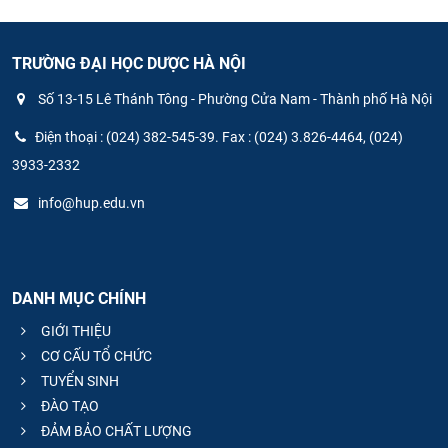
TRƯỜNG ĐẠI HỌC DƯỢC HÀ NỘI
Số 13-15 Lê Thánh Tông - Phường Cửa Nam - Thành phố Hà Nội
Điện thoại : (024) 382-545-39. Fax : (024) 3.826-4464, (024)
3933-2332
info@hup.edu.vn
DANH MỤC CHÍNH
GIỚI THIỆU
CƠ CẤU TỔ CHỨC
TUYỂN SINH
ĐÀO TẠO
ĐẢM BẢO CHẤT LƯỢNG