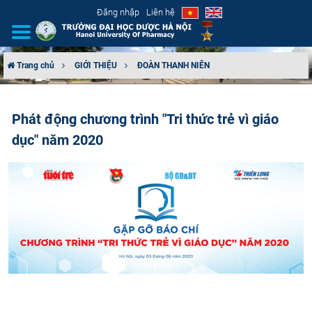
Đăng nhập
Liên hệ
Trang chủ
GIỚI THIỆU
ĐOÀN THANH NIÊN
GIỚI THIỆU
Phát động chương trình "Tri thức trẻ vì giáo
CƠ CẤU TỔ CHỨC
dục" năm 2020
TUYỂN SINH
ĐÀO TẠO
ĐẢM BẢO CHẤT LƯỢNG
KHOA HỌC CÔNG NGHỆ
HTQT