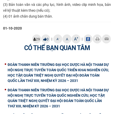
(3) Bản toàn văn và các phụ lục, hình ảnh, video clip minh họa, bản
vẽ kỹ thuật kèm theo (nếu có);
(4) 01 ảnh chân dung bán thân.
01-10-2020
+
A
|
|
-
29
0
A
A
CÓ THỂ BẠN QUAN TÂM
ĐOÀN THANH NIÊN TRƯỜNG ĐẠI HỌC DƯỢC HÀ NỘI THAM DỰ
HỘI NGHỊ TRỰC TUYẾN TOÀN QUỐC TRIỂN KHAI NGHIÊN CỨU,
HỌC TẬP, QUÁN TRIỆT NGHỊ QUYẾT ĐẠI HỘI ĐOÀN TOÀN
QUỐC LẦN THỨ XIII, NHIỆM KỲ 2026 – 2031
ĐOÀN THANH NIÊN TRƯỜNG ĐẠI HỌC DƯỢC HÀ NỘI THAM DỰ
HỘI NGHỊ TRỰC TUYẾN TOÀN QUỐC NGHIÊN CỨU, HỌC TẬP,
QUÁN TRIỆT NGHỊ QUYẾT ĐẠI HỘI ĐOÀN TOÀN QUỐC LẦN
THỨ XIII, NHIỆM KỲ 2026 – 2031