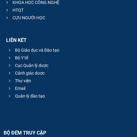
KHOA HỌC CÔNG NGHỆ
HTQT
CỰU NGƯỜI HỌC
LIÊN KẾT
Bộ Giáo dục và Đào tạo
Bộ Y tế
Cục Quản lý dược
Cảnh giác dược
Thư viện
Email
Quản lý đào tạo
BỘ ĐẾM TRUY CẬP