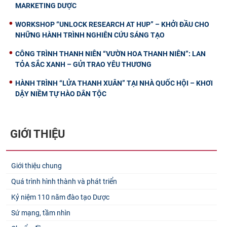
MARKETING DƯỢC
WORKSHOP “UNLOCK RESEARCH AT HUP” – KHỞI ĐẦU CHO
NHỮNG HÀNH TRÌNH NGHIÊN CỨU SÁNG TẠO
CÔNG TRÌNH THANH NIÊN “VƯỜN HOA THANH NIÊN”: LAN
TỎA SẮC XANH – GỬI TRAO YÊU THƯƠNG
HÀNH TRÌNH “LỬA THANH XUÂN” TẠI NHÀ QUỐC HỘI – KHƠI
DẬY NIỀM TỰ HÀO DÂN TỘC
GIỚI THIỆU
Giới thiệu chung
Quá trình hình thành và phát triển
Kỷ niệm 110 năm đào tạo Dược
Sứ mạng, tầm nhìn