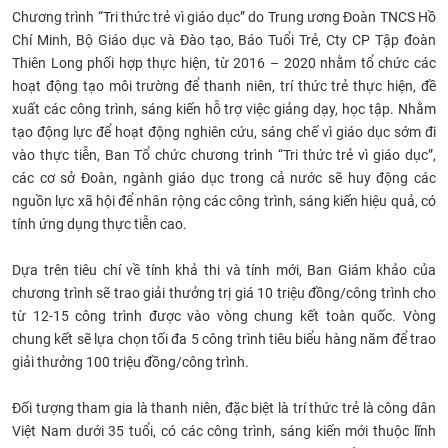
Chương trình “Tri thức trẻ vì giáo dục” do Trung ương Đoàn TNCS Hồ
CỰU NGƯỜI HỌC
Chí Minh, Bộ Giáo dục và Đào tạo, Báo Tuổi Trẻ, Cty CP Tập đoàn
Thiên Long phối hợp thực hiện, từ 2016 – 2020 nhằm tổ chức các
hoạt động tạo môi trường để thanh niên, trí thức trẻ thực hiện, đề
xuất các công trình, sáng kiến hỗ trợ việc giảng dạy, học tập. Nhằm
tạo động lực để hoạt động nghiên cứu, sáng chế vì giáo dục sớm đi
vào thực tiễn, Ban Tổ chức chương trình “Tri thức trẻ vì giáo dục”,
các cơ sở Đoàn, ngành giáo dục trong cả nước sẽ huy động các
nguồn lực xã hội để nhân rộng các công trình, sáng kiến hiệu quả, có
tính ứng dụng thực tiễn cao.
Dựa trên tiêu chí về tính khả thi và tính mới, Ban Giám khảo của
chương trình sẽ trao giải thưởng trị giá 10 triệu đồng/công trình cho
từ 12-15 công trình được vào vòng chung kết toàn quốc. Vòng
chung kết sẽ lựa chọn tối đa 5 công trình tiêu biểu hàng năm để trao
giải thưởng 100 triệu đồng/công trình.
Đối tượng tham gia là thanh niên, đặc biệt là trí thức trẻ là công dân
Việt Nam dưới 35 tuổi, có các công trình, sáng kiến mới thuộc lĩnh