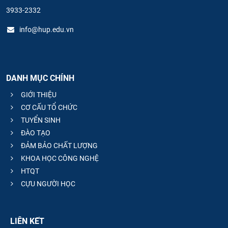
3933-2332
info@hup.edu.vn
DANH MỤC CHÍNH
GIỚI THIỆU
CƠ CẤU TỔ CHỨC
TUYỂN SINH
ĐÀO TẠO
ĐẢM BẢO CHẤT LƯỢNG
KHOA HỌC CÔNG NGHỆ
HTQT
CỰU NGƯỜI HỌC
LIÊN KẾT