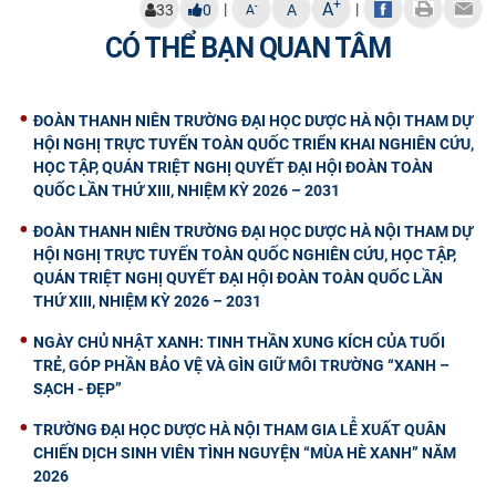
+
A
|
|
-
33
0
A
A
CÓ THỂ BẠN QUAN TÂM
ĐOÀN THANH NIÊN TRƯỜNG ĐẠI HỌC DƯỢC HÀ NỘI THAM DỰ
HỘI NGHỊ TRỰC TUYẾN TOÀN QUỐC TRIỂN KHAI NGHIÊN CỨU,
HỌC TẬP, QUÁN TRIỆT NGHỊ QUYẾT ĐẠI HỘI ĐOÀN TOÀN
QUỐC LẦN THỨ XIII, NHIỆM KỲ 2026 – 2031
ĐOÀN THANH NIÊN TRƯỜNG ĐẠI HỌC DƯỢC HÀ NỘI THAM DỰ
HỘI NGHỊ TRỰC TUYẾN TOÀN QUỐC NGHIÊN CỨU, HỌC TẬP,
QUÁN TRIỆT NGHỊ QUYẾT ĐẠI HỘI ĐOÀN TOÀN QUỐC LẦN
THỨ XIII, NHIỆM KỲ 2026 – 2031
NGÀY CHỦ NHẬT XANH: TINH THẦN XUNG KÍCH CỦA TUỔI
TRẺ, GÓP PHẦN BẢO VỆ VÀ GÌN GIỮ MÔI TRƯỜNG “XANH –
SẠCH - ĐẸP”
TRƯỜNG ĐẠI HỌC DƯỢC HÀ NỘI THAM GIA LỄ XUẤT QUÂN
CHIẾN DỊCH SINH VIÊN TÌNH NGUYỆN “MÙA HÈ XANH” NĂM
2026