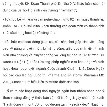
và nghị quyết ĐH Đoàn Thành phố lần thứ XIV, thảo luận các nội
dung của Đại hội Hội sinh viên trường nhiệm kỳ tới;
- Tổ chức Lễ kỷ niệm và văn nghệ chào mừng 82 năm ngày thành lập
Đoàn TNCS Hồ Chí Minh, khen thưởng các đoàn viên có thành tích
xuất sắc trong học tập và công tác;
- Tổ chức các hoạt động giao lưu, các sân chơi giúp sinh viên nâng
cao kỹ năng chuyên môn, kỹ năng sống; giáo dục sinh viên, thanh
niên nhà trường về truyền thống và lòng tự hào là SV trường ĐH
Dược Hà Nội: Hội thảo Phương pháp nghiên cứu khoa học và sinh
hoạt khoa học chuyên ngành, Cuộc thi ảnh Khoảnh khắc Dược, Ngày
hội các câu lạc bộ, Cuộc thi Pharma English storm, Pharma’s MC
2013, Cuộc thi Tìm hiểu kiến thức sức khỏe sinh sản,…
- Tổ chức các hoạt động tình nguyện ngắn hạn nhằm nâng cao ý
thức vì cộng đồng, ý thức bảo vệ môi trường: Ngày chủ nhật xanh
“Hành động vì môi trường học đường xanh - sạch - đẹp”, Ngày hội