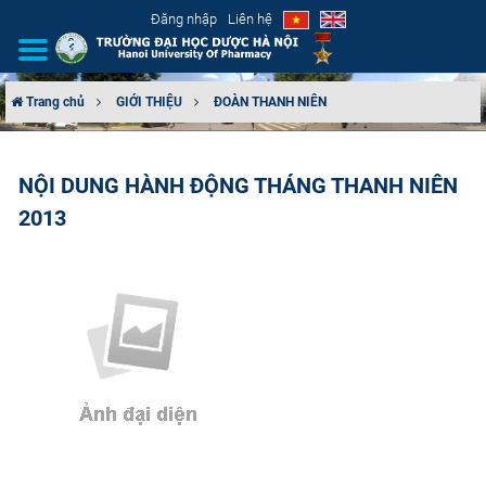
Đăng nhập
Liên hệ
Trang chủ
GIỚI THIỆU
ĐOÀN THANH NIÊN
GIỚI THIỆU
NỘI DUNG HÀNH ĐỘNG THÁNG THANH NIÊN
CƠ CẤU TỔ CHỨC
2013
TUYỂN SINH
ĐÀO TẠO
ĐẢM BẢO CHẤT LƯỢNG
KHOA HỌC CÔNG NGHỆ
HTQT