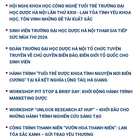
HỘI NGHỊ KHOA HỌC CÔNG NGHỆ TUỔI TRẺ TRƯỜNG ĐẠI
HỌC DƯỢC HÀ NỘI LẦN THỨ XXIII - LAN TỎA TÌNH YÊU KHOA
HỌC, TÔN VINH NHỮNG ĐỀ TÀI XUẤT SẮC
SINH VIÊN TRƯỜNG ĐẠI HỌC DƯỢC HÀ NỘI THAM GIA TIẾP
SỨC MÙA THI 2026
ĐOÀN TRƯỜNG ĐẠI HỌC DƯỢC HÀ NỘI TỔ CHỨC TUYÊN
TRUYỀN VỀ CHỦ QUYỀN BIỂN ĐẢO, BIÊN GIỚI TỔ QUỐC CHO
SINH VIÊN
HÀNH TRÌNH "TUỔI TRẺ DƯỢC KHOA TÌNH NGUYỆN NƠI BIÊN
CƯƠNG" TẠI XÃ KẾT NGHĨA LŨNG TÁO, HÀ GIANG
WORKSHOP PIT STOP & BRIEF DAY: KHỞI ĐỘNG HÀNH TRÌNH
MARKETING DƯỢC
WORKSHOP “UNLOCK RESEARCH AT HUP” – KHỞI ĐẦU CHO
NHỮNG HÀNH TRÌNH NGHIÊN CỨU SÁNG TẠO
CÔNG TRÌNH THANH NIÊN “VƯỜN HOA THANH NIÊN”: LAN
TỎA SẮC XANH – GỬI TRAO YÊU THƯƠNG