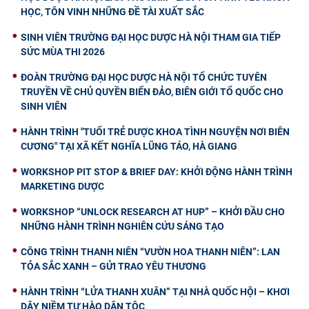
HỌC, TÔN VINH NHỮNG ĐỀ TÀI XUẤT SẮC
SINH VIÊN TRƯỜNG ĐẠI HỌC DƯỢC HÀ NỘI THAM GIA TIẾP
SỨC MÙA THI 2026
ĐOÀN TRƯỜNG ĐẠI HỌC DƯỢC HÀ NỘI TỔ CHỨC TUYÊN
TRUYỀN VỀ CHỦ QUYỀN BIỂN ĐẢO, BIÊN GIỚI TỔ QUỐC CHO
SINH VIÊN
HÀNH TRÌNH "TUỔI TRẺ DƯỢC KHOA TÌNH NGUYỆN NƠI BIÊN
CƯƠNG" TẠI XÃ KẾT NGHĨA LŨNG TÁO, HÀ GIANG
WORKSHOP PIT STOP & BRIEF DAY: KHỞI ĐỘNG HÀNH TRÌNH
MARKETING DƯỢC
WORKSHOP “UNLOCK RESEARCH AT HUP” – KHỞI ĐẦU CHO
NHỮNG HÀNH TRÌNH NGHIÊN CỨU SÁNG TẠO
CÔNG TRÌNH THANH NIÊN “VƯỜN HOA THANH NIÊN”: LAN
TỎA SẮC XANH – GỬI TRAO YÊU THƯƠNG
HÀNH TRÌNH “LỬA THANH XUÂN” TẠI NHÀ QUỐC HỘI – KHƠI
DẬY NIỀM TỰ HÀO DÂN TỘC