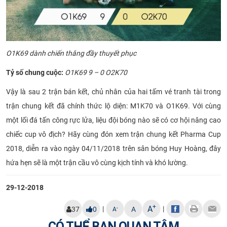
O1K69 dành chiến thắng đầy thuyết phục
Tỷ số chung cuộc:
O1K69 9 – 0 O2K70
Vậy là sau 2 trận bán kết, chủ nhân của hai tấm vé tranh tài trong
trận chung kết đã chính thức lộ diện: M1K70 và O1K69. Với cùng
một lối đá tấn công rực lửa, liệu đội bóng nào sẽ có cơ hội nâng cao
chiếc cup vô địch? Hãy cùng đón xem trận chung kết Pharma Cup
2018, diễn ra vào ngày 04/11/2018 trên sân bóng Huy Hoàng, đây
hứa hẹn sẽ là một trận cầu vô cùng kịch tính và khó lường.
29-12-2018
+
A
|
|
-
37
0
A
A
CÓ THỂ BẠN QUAN TÂM