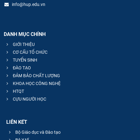
info@hup.edu.vn
DANH MỤC CHÍNH
GIỚI THIỆU
CƠ CẤU TỔ CHỨC
TUYỂN SINH
ĐÀO TẠO
ĐẢM BẢO CHẤT LƯỢNG
KHOA HỌC CÔNG NGHỆ
HTQT
CỰU NGƯỜI HỌC
LIÊN KẾT
Bộ Giáo dục và Đào tạo