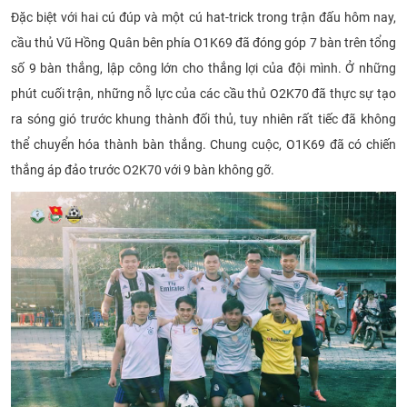
Đặc biệt với hai cú đúp và một cú hat-trick trong trận đấu hôm nay,
cầu thủ Vũ Hồng Quân bên phía O1K69 đã đóng góp 7 bàn trên tổng
số 9 bàn thắng, lập công lớn cho thắng lợi của đội mình. Ở những
phút cuối trận, những nỗ lực của các cầu thủ O2K70 đã thực sự tạo
ra són
g gió trước khung thành đối thủ, tuy nhiên rất tiếc đã không
thể chuyển hóa thành bàn thắng. Chung cuộc, O1K69 đã có chiến
thắng áp đảo trước O2K70 với 9 bàn không gỡ.