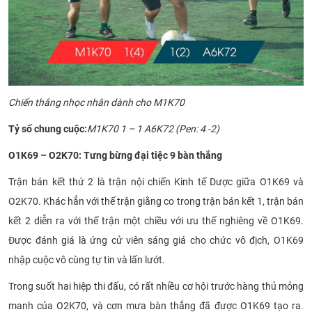
Chiến thắng nhọc nhằn dành cho M1K70
Tỷ số chung cuộc:
M1K70 1 – 1 A6K72 (Pen: 4 -2)
O1K69 – O2K70: Tưng bừng đại tiệc 9 bàn thắng
Trận bán kết thứ 2 là trận nội chiến Kinh tế Dược giữa O1K69 và
O2K70. Khác hẳn với thế trận giằng co trong trận bán kết 1, trận bán
kết 2 diễn ra với thế trận một chiều với ưu thế nghiêng về O1K69.
Được đánh giá là ứng cử viên sáng giá cho chức vô địch, O1K69
nhập cuộc vô cùng tự tin và lấn lướt.
Trong suốt hai hiệp thi đấu, có rất nhiều cơ hội trước hàng thủ mỏng
manh của O2K70, và cơn mưa bàn thắng đã được O1K69 tạo ra.