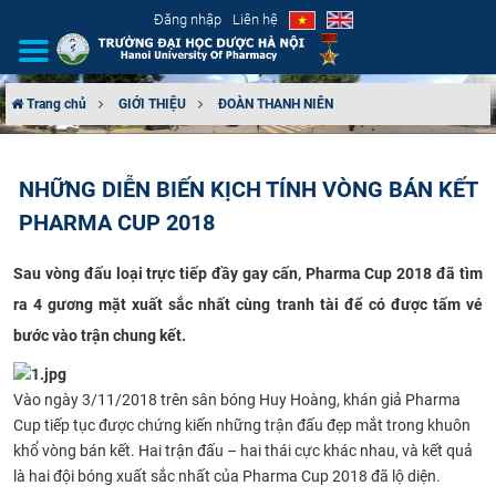
Đăng nhập
Liên hệ
Trang chủ
GIỚI THIỆU
ĐOÀN THANH NIÊN
GIỚI THIỆU
NHỮNG DIỄN BIẾN KỊCH TÍNH VÒNG BÁN KẾT
CƠ CẤU TỔ CHỨC
PHARMA CUP 2018
TUYỂN SINH
Sau vòng đấu loại trực tiếp đầy gay cấn, Pharma Cup 2018 đã tìm
ra 4 gương mặt xuất sắc nhất cùng tranh tài để có được tấm vé
ĐÀO TẠO
bước vào trận chung kết.
ĐẢM BẢO CHẤT LƯỢNG
Vào ngày 3/11/2018 trên sân bóng Huy Hoàng, khán giả Pharma
KHOA HỌC CÔNG NGHỆ
Cup tiếp tục được chứng kiến những trận đấu đẹp mắt trong khuôn
khổ vòng bán kết. Hai trận đấu – hai thái cực khác nhau, và kết quả
HTQT
là hai đội bóng xuất sắc nhất của Pharma Cup 2018 đã lộ diện.