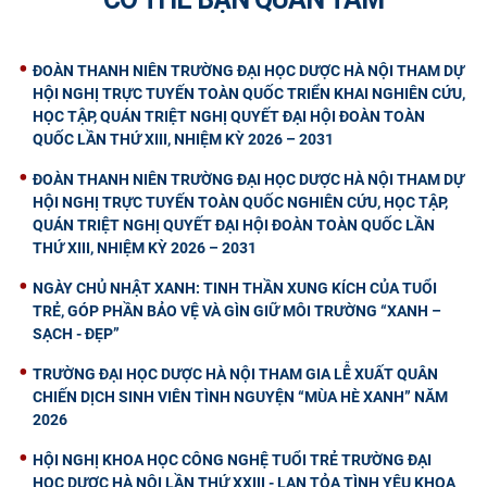
ĐOÀN THANH NIÊN TRƯỜNG ĐẠI HỌC DƯỢC HÀ NỘI THAM DỰ
HỘI NGHỊ TRỰC TUYẾN TOÀN QUỐC TRIỂN KHAI NGHIÊN CỨU,
HỌC TẬP, QUÁN TRIỆT NGHỊ QUYẾT ĐẠI HỘI ĐOÀN TOÀN
QUỐC LẦN THỨ XIII, NHIỆM KỲ 2026 – 2031
ĐOÀN THANH NIÊN TRƯỜNG ĐẠI HỌC DƯỢC HÀ NỘI THAM DỰ
HỘI NGHỊ TRỰC TUYẾN TOÀN QUỐC NGHIÊN CỨU, HỌC TẬP,
QUÁN TRIỆT NGHỊ QUYẾT ĐẠI HỘI ĐOÀN TOÀN QUỐC LẦN
THỨ XIII, NHIỆM KỲ 2026 – 2031
NGÀY CHỦ NHẬT XANH: TINH THẦN XUNG KÍCH CỦA TUỔI
TRẺ, GÓP PHẦN BẢO VỆ VÀ GÌN GIỮ MÔI TRƯỜNG “XANH –
SẠCH - ĐẸP”
TRƯỜNG ĐẠI HỌC DƯỢC HÀ NỘI THAM GIA LỄ XUẤT QUÂN
CHIẾN DỊCH SINH VIÊN TÌNH NGUYỆN “MÙA HÈ XANH” NĂM
2026
HỘI NGHỊ KHOA HỌC CÔNG NGHỆ TUỔI TRẺ TRƯỜNG ĐẠI
HỌC DƯỢC HÀ NỘI LẦN THỨ XXIII - LAN TỎA TÌNH YÊU KHOA