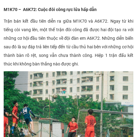
CỰU NGƯỜI HỌC
M1K70 – A6K72: Cuộc đôi công rực lửa hấp dẫn
Trận bán kết đầu tiên diễn ra giữa M1K70 và A6K72. Ngay từ khi
tiếng còi vang lên, một thế trận đôi công đã được hai đội tạo ra với
những cơ hội đầu tiên thuộc về đội đàn em A6K72. Những diễn biến
sau đó là sự đáp trả l
iên tiếp đến từ cầu thủ hai bên với những cơ hội
thành bàn rõ rệt, song vẫn chưa thành công. Hiệp 1 trận đấu kết
thúc khi không bàn thắng nào được ghi.