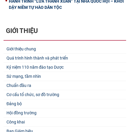
HÀNH TRÌNH “LỬA THANH XUÂN” TẠI NHÀ QUỐC HỘI – KHƠI
DẬY NIỀM TỰ HÀO DÂN TỘC
GIỚI THIỆU
Giới thiệu chung
Quá trình hình thành và phát triển
Kỷ niệm 110 năm đào tạo Dược
Sứ mạng, tầm nhìn
Chuẩn đầu ra
Cơ cấu tổ chức, sơ đồ trường
Đảng bộ
Hội đồng trường
Công khai
Ban Giám hiệu