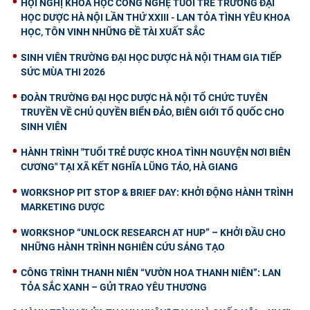
HỘI NGHỊ KHOA HỌC CÔNG NGHỆ TUỔI TRẺ TRƯỜNG ĐẠI
HỌC DƯỢC HÀ NỘI LẦN THỨ XXIII - LAN TỎA TÌNH YÊU KHOA
HỌC, TÔN VINH NHỮNG ĐỀ TÀI XUẤT SẮC
SINH VIÊN TRƯỜNG ĐẠI HỌC DƯỢC HÀ NỘI THAM GIA TIẾP
SỨC MÙA THI 2026
ĐOÀN TRƯỜNG ĐẠI HỌC DƯỢC HÀ NỘI TỔ CHỨC TUYÊN
TRUYỀN VỀ CHỦ QUYỀN BIỂN ĐẢO, BIÊN GIỚI TỔ QUỐC CHO
SINH VIÊN
HÀNH TRÌNH "TUỔI TRẺ DƯỢC KHOA TÌNH NGUYỆN NƠI BIÊN
CƯƠNG" TẠI XÃ KẾT NGHĨA LŨNG TÁO, HÀ GIANG
WORKSHOP PIT STOP & BRIEF DAY: KHỞI ĐỘNG HÀNH TRÌNH
MARKETING DƯỢC
WORKSHOP “UNLOCK RESEARCH AT HUP” – KHỞI ĐẦU CHO
NHỮNG HÀNH TRÌNH NGHIÊN CỨU SÁNG TẠO
CÔNG TRÌNH THANH NIÊN “VƯỜN HOA THANH NIÊN”: LAN
TỎA SẮC XANH – GỬI TRAO YÊU THƯƠNG