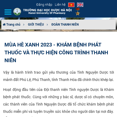
Đăng nhập
Liên hệ
Trang chủ
GIỚI THIỆU
ĐOÀN THANH NIÊN
GIỚI THIỆU
MÙA HÈ XANH 2023 - KHÁM BỆNH PHÁT
CƠ CẤU TỔ CHỨC
THUỐC VÀ THỰC HIỆN CÔNG TRÌNH THANH
TUYỂN SINH
NIÊN
ĐÀO TẠO
Vậy là hành trình trao gửi yêu thương của Tình Nguyện Dược tới
mảnh đất Phú Lệ, Phú Thanh, tỉnh Thanh Hóa đã chính thức khép lại.
ĐẢM BẢO CHẤT LƯỢNG
Hoạt động đầu tiên của Đội thanh niên Tình nguyện Dược là Khám
bệnh phát thuốc. Cùng với những y bác sĩ, dược sĩ có chuyên môn,
KHOA HỌC CÔNG NGHỆ
các thành viên của Tình Nguyện Dược đã tổ chức khám bệnh phát
HTQT
thuốc miễn phí và tuyên truyền sức khỏe cho người dân tại nơi đây.