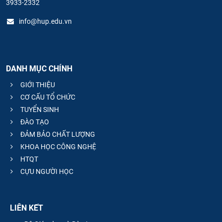
3933-2332
info@hup.edu.vn
DANH MỤC CHÍNH
GIỚI THIỆU
CƠ CẤU TỔ CHỨC
TUYỂN SINH
ĐÀO TẠO
ĐẢM BẢO CHẤT LƯỢNG
KHOA HỌC CÔNG NGHỆ
HTQT
CỰU NGƯỜI HỌC
LIÊN KẾT