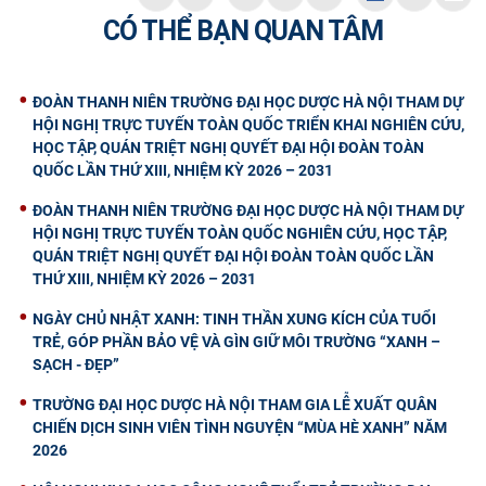
CÓ THỂ BẠN QUAN TÂM
ĐOÀN THANH NIÊN TRƯỜNG ĐẠI HỌC DƯỢC HÀ NỘI THAM DỰ
HỘI NGHỊ TRỰC TUYẾN TOÀN QUỐC TRIỂN KHAI NGHIÊN CỨU,
HỌC TẬP, QUÁN TRIỆT NGHỊ QUYẾT ĐẠI HỘI ĐOÀN TOÀN
QUỐC LẦN THỨ XIII, NHIỆM KỲ 2026 – 2031
ĐOÀN THANH NIÊN TRƯỜNG ĐẠI HỌC DƯỢC HÀ NỘI THAM DỰ
HỘI NGHỊ TRỰC TUYẾN TOÀN QUỐC NGHIÊN CỨU, HỌC TẬP,
QUÁN TRIỆT NGHỊ QUYẾT ĐẠI HỘI ĐOÀN TOÀN QUỐC LẦN
THỨ XIII, NHIỆM KỲ 2026 – 2031
NGÀY CHỦ NHẬT XANH: TINH THẦN XUNG KÍCH CỦA TUỔI
TRẺ, GÓP PHẦN BẢO VỆ VÀ GÌN GIỮ MÔI TRƯỜNG “XANH –
SẠCH - ĐẸP”
TRƯỜNG ĐẠI HỌC DƯỢC HÀ NỘI THAM GIA LỄ XUẤT QUÂN
CHIẾN DỊCH SINH VIÊN TÌNH NGUYỆN “MÙA HÈ XANH” NĂM
2026