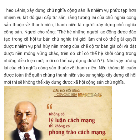
CỰU NGƯỜI HỌC
Theo Lênin, xây dựng chủ nghĩa cộng sản là nhiệm vụ phức tạp hơn
nhiệm vụ lật đổ giai cấp tư sản, rằng tương lai của chủ nghĩa cộng
sản thuộc về thanh niên, thanh niên là người xây dựng chủ nghĩa
cộng sản. Người cho rằng: “Thế hệ những người lao động được đào
tạo trong xã hội tư bản chủ nghĩa thì giỏi lắm chỉ có thể giải quyết
được nhiệm vụ phá hủy nền móng của chế độ tư bản già cỗi và đặt
được nền móng vững chắc, trên đó chỉ có thế hệ khởi công trong
những điều kiện mới, mới có thể xây dựng được”(*). Như vậy tương
lai của chủ nghĩa cộng sản thuộc về thanh niên. Nếu không lôi cuốn
được toàn thể quần chúng thanh niên vào sự nghiệp xây dựng xã hội
mới thì sẽ không thể xây dựng được xã hội cộng sản chủ nghĩa.