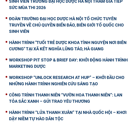
SINH VIÊN TRƯỜNG ĐẠI HỌC DƯỢC HÀ NỘI THAM GIA TIẾP
SỨC MÙA THI 2026
ĐOÀN TRƯỜNG ĐẠI HỌC DƯỢC HÀ NỘI TỔ CHỨC TUYÊN
TRUYỀN VỀ CHỦ QUYỀN BIỂN ĐẢO, BIÊN GIỚI TỔ QUỐC CHO
SINH VIÊN
HÀNH TRÌNH "TUỔI TRẺ DƯỢC KHOA TÌNH NGUYỆN NƠI BIÊN
CƯƠNG" TẠI XÃ KẾT NGHĨA LŨNG TÁO, HÀ GIANG
WORKSHOP PIT STOP & BRIEF DAY: KHỞI ĐỘNG HÀNH TRÌNH
MARKETING DƯỢC
WORKSHOP “UNLOCK RESEARCH AT HUP” – KHỞI ĐẦU CHO
NHỮNG HÀNH TRÌNH NGHIÊN CỨU SÁNG TẠO
CÔNG TRÌNH THANH NIÊN “VƯỜN HOA THANH NIÊN”: LAN
TỎA SẮC XANH – GỬI TRAO YÊU THƯƠNG
HÀNH TRÌNH “LỬA THANH XUÂN” TẠI NHÀ QUỐC HỘI – KHƠI
DẬY NIỀM TỰ HÀO DÂN TỘC