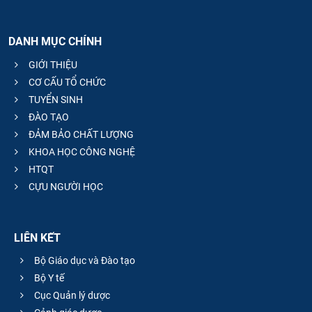
DANH MỤC CHÍNH
GIỚI THIỆU
CƠ CẤU TỔ CHỨC
TUYỂN SINH
ĐÀO TẠO
ĐẢM BẢO CHẤT LƯỢNG
KHOA HỌC CÔNG NGHỆ
HTQT
CỰU NGƯỜI HỌC
LIÊN KẾT
Bộ Giáo dục và Đào tạo
Bộ Y tế
Cục Quản lý dược