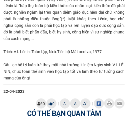
Lênin là “hấp thụ toàn bộ kiến thức của nhân loại, kiến thức đó phải
được nghiền ngẫm lại trên quan điểm giáo dục hiện đại chứ không
phải là những điều thuộc lòng”(*). Mặt khác, theo Lênin, học chủ
nghĩa cộng sản còn là phải học tập và rèn luyện đạo đức cộng sản,
đó là phải biết phấn đấu, biết hy sinh, cống hiến vì sự nghiệp chung
của cách mạng...
Trích: V.I. Lênin: Toàn tập, Nxb.Tiến bộ Mát-xcơ-va, 1977
Câu lạc bộ Lý luận trẻ thay mặt nhà trường kỉ niệm Ngày sinh V.I. LÊ-
NIN, chúc toàn thể sinh viên học tập tốt và làm theo tư tưởng cách
mạng của ông!
22-04-2023
+
A
|
|
-
60
0
A
A
CÓ THỂ BẠN QUAN TÂM