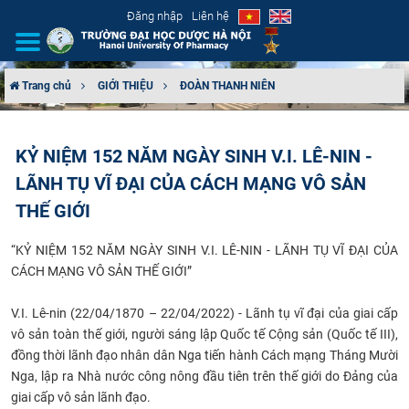
Đăng nhập
Liên hệ
Trang chủ
GIỚI THIỆU
ĐOÀN THANH NIÊN
GIỚI THIỆU
KỶ NIỆM 152 NĂM NGÀY SINH V.I. LÊ-NIN -
CƠ CẤU TỔ CHỨC
LÃNH TỤ VĨ ĐẠI CỦA CÁCH MẠNG VÔ SẢN
TUYỂN SINH
THẾ GIỚI
“KỶ NIỆM 152 NĂM NGÀY SINH V.I. LÊ-NIN - LÃNH TỤ VĨ ĐẠI CỦA
ĐÀO TẠO
CÁCH MẠNG VÔ SẢN THẾ GIỚI”
ĐẢM BẢO CHẤT LƯỢNG
V.I. Lê-nin (22/04/1870 – 22/04/2022) - Lãnh tụ vĩ đại của giai cấp
vô sản toàn thế giới, người sáng lập Quốc tế Cộng sản (Quốc tế III),
KHOA HỌC CÔNG NGHỆ
đồng thời lãnh đạo nhân dân Nga tiến hành Cách mạng Tháng Mười
Nga, lập ra Nhà nước công nông đầu tiên trên thế giới do Đảng của
HTQT
giai cấp vô sản lãnh đạo.