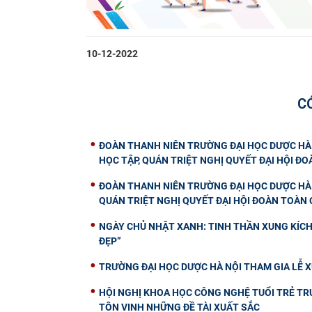
10-12-2022
C
ĐOÀN THANH NIÊN TRƯỜNG ĐẠI HỌC DƯỢC HÀ 
HỌC TẬP, QUÁN TRIỆT NGHỊ QUYẾT ĐẠI HỘI ĐOÀ
ĐOÀN THANH NIÊN TRƯỜNG ĐẠI HỌC DƯỢC HÀ 
QUÁN TRIỆT NGHỊ QUYẾT ĐẠI HỘI ĐOÀN TOÀN Q
NGÀY CHỦ NHẬT XANH: TINH THẦN XUNG KÍCH 
ĐẸP”
TRƯỜNG ĐẠI HỌC DƯỢC HÀ NỘI THAM GIA LỄ X
HỘI NGHỊ KHOA HỌC CÔNG NGHỆ TUỔI TRẺ TRƯ
TÔN VINH NHỮNG ĐỀ TÀI XUẤT SẮC