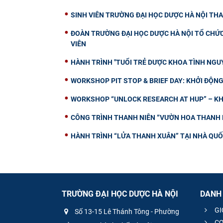
SINH VIÊN TRƯỜNG ĐẠI HỌC DƯỢC HÀ NỘI THA
ĐOÀN TRƯỜNG ĐẠI HỌC DƯỢC HÀ NỘI TỔ CHỨC 
VIÊN
HÀNH TRÌNH "TUỔI TRẺ DƯỢC KHOA TÌNH NGUY
WORKSHOP PIT STOP & BRIEF DAY: KHỞI ĐỘ
WORKSHOP “UNLOCK RESEARCH AT HUP” – KH
CÔNG TRÌNH THANH NIÊN “VƯỜN HOA THANH N
HÀNH TRÌNH “LỬA THANH XUÂN” TẠI NHÀ QUỐC
TRƯỜNG ĐẠI HỌC DƯỢC HÀ NỘI
DANH
GI
Số 13-15 Lê Thánh Tông - Phường
CƠ