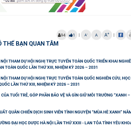
+
A
|
|
-
94
1
A
A
Ó THỂ BẠN QUAN TÂM
NỘI THAM DỰ HỘI NGHỊ TRỰC TUYẾN TOÀN QUỐC TRIỂN KHAI NGHIÊ
N TOÀN QUỐC LẦN THỨ XIII, NHIỆM KỲ 2026 – 2031
NỘI THAM DỰ HỘI NGHỊ TRỰC TUYẾN TOÀN QUỐC NGHIÊN CỨU, HỌC 
UỐC LẦN THỨ XIII, NHIỆM KỲ 2026 – 2031
CỦA TUỔI TRẺ, GÓP PHẦN BẢO VỆ VÀ GÌN GIỮ MÔI TRƯỜNG “XANH – 
UẤT QUÂN CHIẾN DỊCH SINH VIÊN TÌNH NGUYỆN “MÙA HÈ XANH” NĂ
ỜNG ĐẠI HỌC DƯỢC HÀ NỘI LẦN THỨ XXIII - LAN TỎA TÌNH YÊU KHO