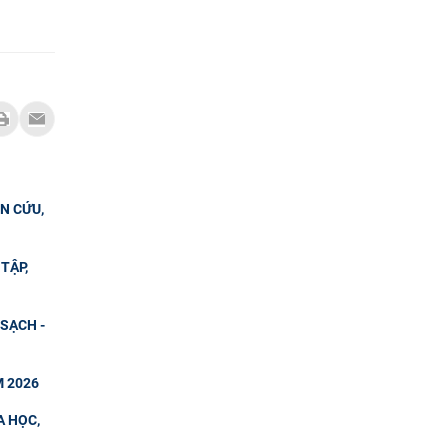
N CỨU,
TẬP,
SẠCH -
M 2026
A HỌC,