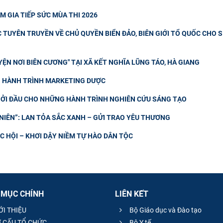
M GIA TIẾP SỨC MÙA THI 2026
TUYÊN TRUYỀN VỀ CHỦ QUYỀN BIỂN ĐẢO, BIÊN GIỚI TỔ QUỐC CHO 
ỆN NƠI BIÊN CƯƠNG" TẠI XÃ KẾT NGHĨA LŨNG TÁO, HÀ GIANG
NG HÀNH TRÌNH MARKETING DƯỢC
ỞI ĐẦU CHO NHỮNG HÀNH TRÌNH NGHIÊN CỨU SÁNG TẠO
IÊN”: LAN TỎA SẮC XANH – GỬI TRAO YÊU THƯƠNG
 HỘI – KHƠI DẬY NIỀM TỰ HÀO DÂN TỘC
 MỤC CHÍNH
LIÊN KẾT
ỚI THIỆU
Bộ Giáo dục và Đào tạo
 CẤU TỔ CHỨC
Bộ Y tế