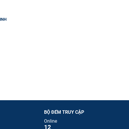
SINH
BỘ ĐẾM TRUY CẬP
Online
12