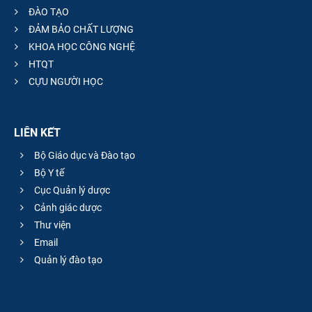
ĐÀO TẠO
ĐẢM BẢO CHẤT LƯỢNG
KHOA HỌC CÔNG NGHỆ
HTQT
CỰU NGƯỜI HỌC
LIÊN KẾT
Bộ Giáo dục và Đào tạo
Bộ Y tế
Cục Quản lý dược
Cảnh giác dược
Thư viện
Email
Quản lý đào tạo