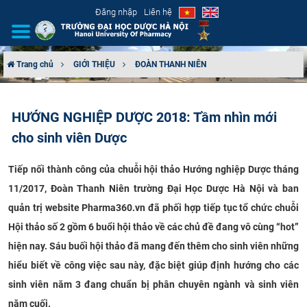
Đăng nhập
Liên hệ
Trang chủ
GIỚI THIỆU
ĐOÀN THANH NIÊN
GIỚI THIỆU
HƯỚNG NGHIỆP DƯỢC 2018: Tầm nhìn mới
CƠ CẤU TỔ CHỨC
cho sinh viên Dược
TUYỂN SINH
Tiếp nối thành công của chuỗi hội thảo Hướng nghiệp Dược tháng
11/2017, Đoàn Thanh Niên trường Đại Học Dược Hà Nội và ban
ĐÀO TẠO
quản trị website Pharma360.vn đã phối hợp tiếp tục tổ chức chuỗi
ĐẢM BẢO CHẤT LƯỢNG
Hội thảo số 2 gồm 6 buổi hội thảo về các chủ đề đang vô cùng “hot”
hiện nay. Sáu buối hội thảo đã mang đến thêm cho sinh viên những
KHOA HỌC CÔNG NGHỆ
hiểu biết về công việc sau này, đặc biệt giúp định hướng cho các
sinh viên năm 3 đang chuẩn bị phân chuyên ngành và sinh viên
HTQT
năm cuối.