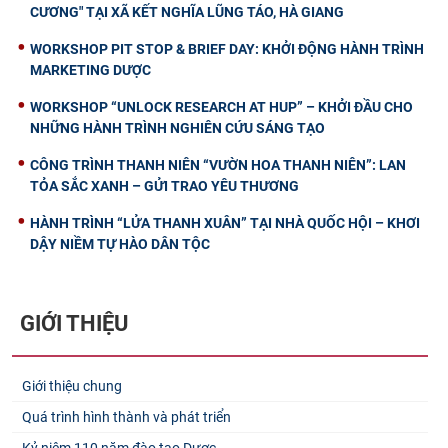
CƯƠNG" TẠI XÃ KẾT NGHĨA LŨNG TÁO, HÀ GIANG
WORKSHOP PIT STOP & BRIEF DAY: KHỞI ĐỘNG HÀNH TRÌNH
MARKETING DƯỢC
WORKSHOP “UNLOCK RESEARCH AT HUP” – KHỞI ĐẦU CHO
NHỮNG HÀNH TRÌNH NGHIÊN CỨU SÁNG TẠO
CÔNG TRÌNH THANH NIÊN “VƯỜN HOA THANH NIÊN”: LAN
TỎA SẮC XANH – GỬI TRAO YÊU THƯƠNG
HÀNH TRÌNH “LỬA THANH XUÂN” TẠI NHÀ QUỐC HỘI – KHƠI
DẬY NIỀM TỰ HÀO DÂN TỘC
GIỚI THIỆU
Giới thiệu chung
Quá trình hình thành và phát triển
Kỷ niệm 110 năm đào tạo Dược