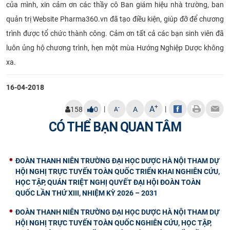
của mình, xin cảm ơn các thầy cô Ban giám hiệu nhà trường, ban
quản trị Website Pharma360.vn đã tạo điều kiện, giúp đỡ để chương
trình được tổ chức thành công. Cảm ơn tất cả các bạn sinh viên đã
luôn ủng hộ chương trình, hẹn một mùa Hướng Nghiệp Dược không
xa.
16-04-2018
+
A
|
|
-
158
0
A
A
CÓ THỂ BẠN QUAN TÂM
ĐOÀN THANH NIÊN TRƯỜNG ĐẠI HỌC DƯỢC HÀ NỘI THAM DỰ
HỘI NGHỊ TRỰC TUYẾN TOÀN QUỐC TRIỂN KHAI NGHIÊN CỨU,
HỌC TẬP, QUÁN TRIỆT NGHỊ QUYẾT ĐẠI HỘI ĐOÀN TOÀN
QUỐC LẦN THỨ XIII, NHIỆM KỲ 2026 – 2031
ĐOÀN THANH NIÊN TRƯỜNG ĐẠI HỌC DƯỢC HÀ NỘI THAM DỰ
HỘI NGHỊ TRỰC TUYẾN TOÀN QUỐC NGHIÊN CỨU, HỌC TẬP,