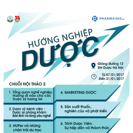
CỰU NGƯỜI HỌC