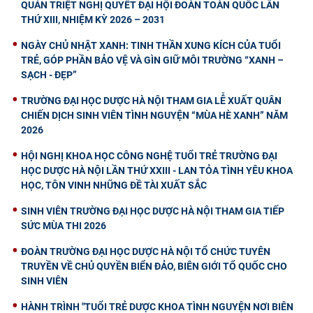
QUÁN TRIỆT NGHỊ QUYẾT ĐẠI HỘI ĐOÀN TOÀN QUỐC LẦN
THỨ XIII, NHIỆM KỲ 2026 – 2031
NGÀY CHỦ NHẬT XANH: TINH THẦN XUNG KÍCH CỦA TUỔI
TRẺ, GÓP PHẦN BẢO VỆ VÀ GÌN GIỮ MÔI TRƯỜNG “XANH –
SẠCH - ĐẸP”
TRƯỜNG ĐẠI HỌC DƯỢC HÀ NỘI THAM GIA LỄ XUẤT QUÂN
CHIẾN DỊCH SINH VIÊN TÌNH NGUYỆN “MÙA HÈ XANH” NĂM
2026
HỘI NGHỊ KHOA HỌC CÔNG NGHỆ TUỔI TRẺ TRƯỜNG ĐẠI
HỌC DƯỢC HÀ NỘI LẦN THỨ XXIII - LAN TỎA TÌNH YÊU KHOA
HỌC, TÔN VINH NHỮNG ĐỀ TÀI XUẤT SẮC
SINH VIÊN TRƯỜNG ĐẠI HỌC DƯỢC HÀ NỘI THAM GIA TIẾP
SỨC MÙA THI 2026
ĐOÀN TRƯỜNG ĐẠI HỌC DƯỢC HÀ NỘI TỔ CHỨC TUYÊN
TRUYỀN VỀ CHỦ QUYỀN BIỂN ĐẢO, BIÊN GIỚI TỔ QUỐC CHO
SINH VIÊN
HÀNH TRÌNH "TUỔI TRẺ DƯỢC KHOA TÌNH NGUYỆN NƠI BIÊN