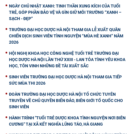
NGÀY CHỦ NHẬT XANH: TINH THẦN XUNG KÍCH CỦA TUỔI
TRẺ, GÓP PHẦN BẢO VỆ VÀ GÌN GIỮ MÔI TRƯỜNG “XANH –
SẠCH - ĐẸP”
TRƯỜNG ĐẠI HỌC DƯỢC HÀ NỘI THAM GIA LỄ XUẤT QUÂN
CHIẾN DỊCH SINH VIÊN TÌNH NGUYỆN “MÙA HÈ XANH” NĂM
2026
HỘI NGHỊ KHOA HỌC CÔNG NGHỆ TUỔI TRẺ TRƯỜNG ĐẠI
HỌC DƯỢC HÀ NỘI LẦN THỨ XXIII - LAN TỎA TÌNH YÊU KHOA
HỌC, TÔN VINH NHỮNG ĐỀ TÀI XUẤT SẮC
SINH VIÊN TRƯỜNG ĐẠI HỌC DƯỢC HÀ NỘI THAM GIA TIẾP
SỨC MÙA THI 2026
ĐOÀN TRƯỜNG ĐẠI HỌC DƯỢC HÀ NỘI TỔ CHỨC TUYÊN
TRUYỀN VỀ CHỦ QUYỀN BIỂN ĐẢO, BIÊN GIỚI TỔ QUỐC CHO
SINH VIÊN
HÀNH TRÌNH "TUỔI TRẺ DƯỢC KHOA TÌNH NGUYỆN NƠI BIÊN
CƯƠNG" TẠI XÃ KẾT NGHĨA LŨNG TÁO, HÀ GIANG