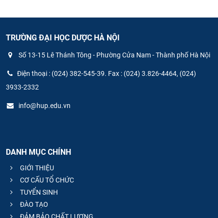
TRƯỜNG ĐẠI HỌC DƯỢC HÀ NỘI
Số 13-15 Lê Thánh Tông - Phường Cửa Nam - Thành phố Hà Nội
Điện thoại : (024) 382-545-39. Fax : (024) 3.826-4464, (024)
3933-2332
info@hup.edu.vn
DANH MỤC CHÍNH
GIỚI THIỆU
CƠ CẤU TỔ CHỨC
TUYỂN SINH
ĐÀO TẠO
ĐẢM BẢO CHẤT LƯỢNG