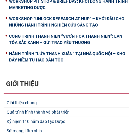
WORKSHOP PIT STOP & BRIEF DAY: KHỞI ĐỘNG HÀNH TRÌNH
MARKETING DƯỢC
WORKSHOP “UNLOCK RESEARCH AT HUP” – KHỞI ĐẦU CHO
NHỮNG HÀNH TRÌNH NGHIÊN CỨU SÁNG TẠO
CÔNG TRÌNH THANH NIÊN “VƯỜN HOA THANH NIÊN”: LAN
TỎA SẮC XANH – GỬI TRAO YÊU THƯƠNG
HÀNH TRÌNH “LỬA THANH XUÂN” TẠI NHÀ QUỐC HỘI – KHƠI
DẬY NIỀM TỰ HÀO DÂN TỘC
GIỚI THIỆU
Giới thiệu chung
Quá trình hình thành và phát triển
Kỷ niệm 110 năm đào tạo Dược
Sứ mạng, tầm nhìn