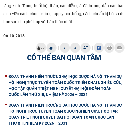
lăng kính. Trong buổi hội thảo, các diễn giả đã hướng dẫn các bạn
sinh viên cách chọn trường, apply học bổng, cách chuẩn bị hồ sơ du
học sao cho phù hợp với bản thân nhất.
06-10-2018
+
A
|
|
-
27
0
A
A
CÓ THỂ BẠN QUAN TÂM
ĐOÀN THANH NIÊN TRƯỜNG ĐẠI HỌC DƯỢC HÀ NỘI THAM DỰ
HỘI NGHỊ TRỰC TUYẾN TOÀN QUỐC TRIỂN KHAI NGHIÊN CỨU,
HỌC TẬP, QUÁN TRIỆT NGHỊ QUYẾT ĐẠI HỘI ĐOÀN TOÀN
QUỐC LẦN THỨ XIII, NHIỆM KỲ 2026 – 2031
ĐOÀN THANH NIÊN TRƯỜNG ĐẠI HỌC DƯỢC HÀ NỘI THAM DỰ
HỘI NGHỊ TRỰC TUYẾN TOÀN QUỐC NGHIÊN CỨU, HỌC TẬP,
QUÁN TRIỆT NGHỊ QUYẾT ĐẠI HỘI ĐOÀN TOÀN QUỐC LẦN
THỨ XIII, NHIỆM KỲ 2026 – 2031