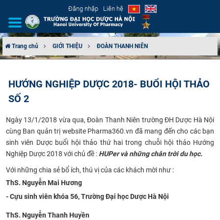
Đăng nhập
Liên hệ
Trang chủ
GIỚI THIỆU
ĐOÀN THANH NIÊN
GIỚI THIỆU
HƯỚNG NGHIỆP DƯỢC 2018- BUỔI HỘI THẢO
CƠ CẤU TỔ CHỨC
SỐ 2
TUYỂN SINH
Ngày 13/1/2018 vừa qua, Đoàn Thanh Niên trường ĐH Dược Hà Nội
cùng Ban quản trị website Pharma360.vn đã mang đến cho các bạn
ĐÀO TẠO
sinh viên Dược buổi hội thảo thứ hai trong chuỗi hội thảo Hướng
Nghiệp Dược 2018 với chủ đề :
HUPer và những chân trời du học
.
ĐẢM BẢO CHẤT LƯỢNG
Với những chia sẻ bổ ích, thú vị của các khách mời như :
ThS. Nguyễn Mai Hương
KHOA HỌC CÔNG NGHỆ
- Cựu sinh viên khóa 56, Trường Đại học Dược Hà Nội
HTQT
ThS. Nguyễn Thanh Huyền