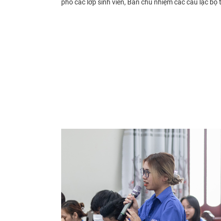
phó các lớp sinh viên, Ban chủ nhiệm các câu lạc bộ 