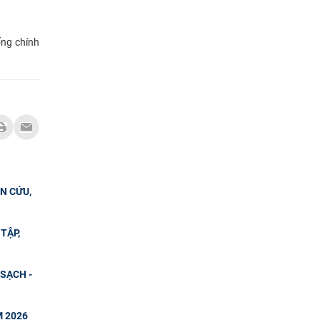
ống chính
N CỨU,
TẬP,
SẠCH -
M 2026