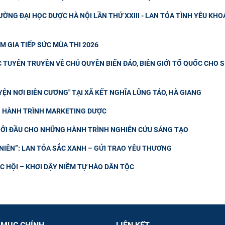
ỜNG ĐẠI HỌC DƯỢC HÀ NỘI LẦN THỨ XXIII - LAN TỎA TÌNH YÊU KHO
M GIA TIẾP SỨC MÙA THI 2026
TUYÊN TRUYỀN VỀ CHỦ QUYỀN BIỂN ĐẢO, BIÊN GIỚI TỔ QUỐC CHO 
ỆN NƠI BIÊN CƯƠNG" TẠI XÃ KẾT NGHĨA LŨNG TÁO, HÀ GIANG
NG HÀNH TRÌNH MARKETING DƯỢC
ỞI ĐẦU CHO NHỮNG HÀNH TRÌNH NGHIÊN CỨU SÁNG TẠO
IÊN”: LAN TỎA SẮC XANH – GỬI TRAO YÊU THƯƠNG
 HỘI – KHƠI DẬY NIỀM TỰ HÀO DÂN TỘC