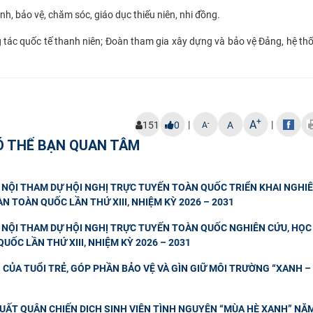
h, bảo vệ, chăm sóc, giáo dục thiếu niên, nhi đồng.
 tác quốc tế thanh niên; Đoàn tham gia xây dựng và bảo vệ Đảng, hệ th
+
A
|
|
-
151
0
A
A
Ó THỂ BẠN QUAN TÂM
NỘI THAM DỰ HỘI NGHỊ TRỰC TUYẾN TOÀN QUỐC TRIỂN KHAI NGHIÊ
N TOÀN QUỐC LẦN THỨ XIII, NHIỆM KỲ 2026 – 2031
NỘI THAM DỰ HỘI NGHỊ TRỰC TUYẾN TOÀN QUỐC NGHIÊN CỨU, HỌC 
UỐC LẦN THỨ XIII, NHIỆM KỲ 2026 – 2031
CỦA TUỔI TRẺ, GÓP PHẦN BẢO VỆ VÀ GÌN GIỮ MÔI TRƯỜNG “XANH – 
UẤT QUÂN CHIẾN DỊCH SINH VIÊN TÌNH NGUYỆN “MÙA HÈ XANH” NĂ