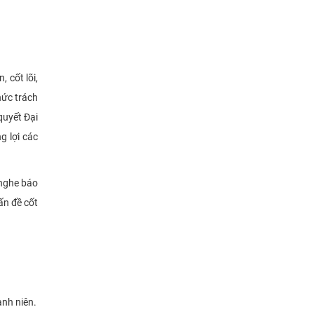
 cốt lõi,
hức trách
quyết Đại
g lợi các
 nghe báo
ấn đề cốt
nh niên.