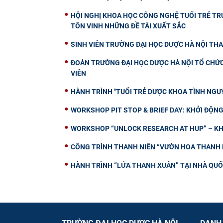
HỘI NGHỊ KHOA HỌC CÔNG NGHỆ TUỔI TRẺ TRƯ
TÔN VINH NHỮNG ĐỀ TÀI XUẤT SẮC
SINH VIÊN TRƯỜNG ĐẠI HỌC DƯỢC HÀ NỘI THA
ĐOÀN TRƯỜNG ĐẠI HỌC DƯỢC HÀ NỘI TỔ CHỨC 
VIÊN
HÀNH TRÌNH "TUỔI TRẺ DƯỢC KHOA TÌNH NGUY
WORKSHOP PIT STOP & BRIEF DAY: KHỞI ĐỘ
WORKSHOP “UNLOCK RESEARCH AT HUP” – KH
CÔNG TRÌNH THANH NIÊN “VƯỜN HOA THANH N
HÀNH TRÌNH “LỬA THANH XUÂN” TẠI NHÀ QUỐC