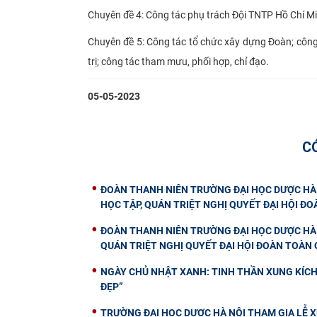
Chuyên đề 4: Công tác phụ trách Đội TNTP Hồ Chí Min
Chuyên đề 5: Công tác tổ chức xây dựng Đoàn; công
trị; công tác tham mưu, phối hợp, chỉ đạo.
05-05-2023
C
ĐOÀN THANH NIÊN TRƯỜNG ĐẠI HỌC DƯỢC HÀ 
HỌC TẬP, QUÁN TRIỆT NGHỊ QUYẾT ĐẠI HỘI ĐOÀ
ĐOÀN THANH NIÊN TRƯỜNG ĐẠI HỌC DƯỢC HÀ 
QUÁN TRIỆT NGHỊ QUYẾT ĐẠI HỘI ĐOÀN TOÀN Q
NGÀY CHỦ NHẬT XANH: TINH THẦN XUNG KÍCH 
ĐẸP”
TRƯỜNG ĐẠI HỌC DƯỢC HÀ NỘI THAM GIA LỄ X