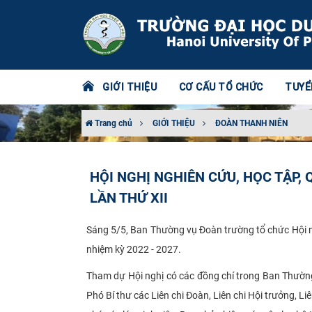
GIỚI THIỆU
CƠ CẤU TỔ CHỨC
TUYỂ
Trang chủ
GIỚI THIỆU
ĐOÀN THANH NIÊN
HỘI NGHỊ NGHIÊN CỨU, HỌC TẬP,
LẦN THỨ XII
Sáng 5/5, Ban Thường vụ Đoàn trường tổ chức Hội ngh
nhiệm kỳ 2022 - 2027.
Tham dự Hội nghị có các đồng chí trong Ban Thường
Phó Bí thư các Liên chi Đoàn, Liên chi Hội trưởng, Liê