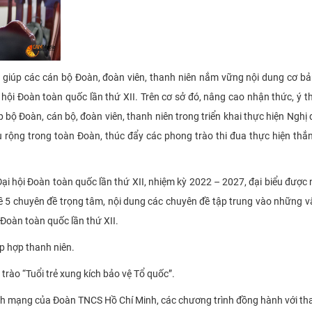
giúp các cán bộ Đoàn, đoàn viên, thanh niên nắm vững nội dung cơ bản,
hội Đoàn toàn quốc lần thứ XII. Trên cơ sở đó, nâng cao nhận thức, ý t
 bộ Đoàn, cán bộ, đoàn viên, thanh niên trong triển khai thực hiện Nghị 
âu rộng trong toàn Đoàn, thúc đẩy các phong trào thi đua thực hiện thắn
 Đại hội Đoàn toàn quốc lần thứ XII, nhiệm kỳ 2022 – 2027, đại biểu được
 về 5 chuyên đề trọng tâm, nội dung các chuyên đề tập trung vào những v
 Đoàn toàn quốc lần thứ XII.
p hợp thanh niên.
trào “Tuổi trẻ xung kích bảo vệ Tổ quốc”.
h mạng của Đoàn TNCS Hồ Chí Minh, các chương trình đồng hành với tha