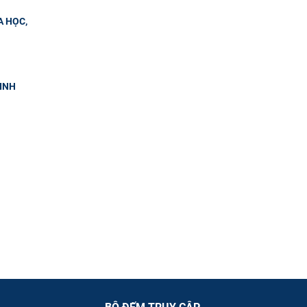
A HỌC,
SINH