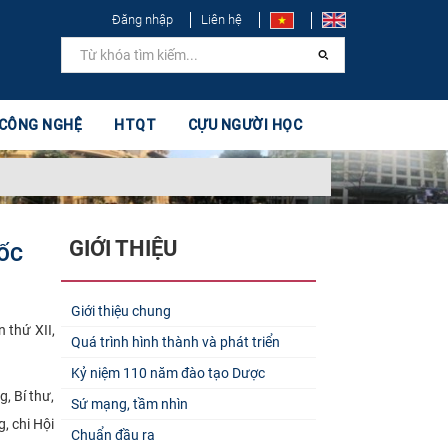
Đăng nhập
Liên hệ
 CÔNG NGHỆ
HTQT
CỰU NGƯỜI HỌC
GIỚI THIỆU
UỐC
Giới thiệu chung
 thứ XII,
Quá trình hình thành và phát triển
Kỷ niệm 110 năm đào tạo Dược
, Bí thư,
Sứ mạng, tầm nhìn
g, chi Hội
Chuẩn đầu ra