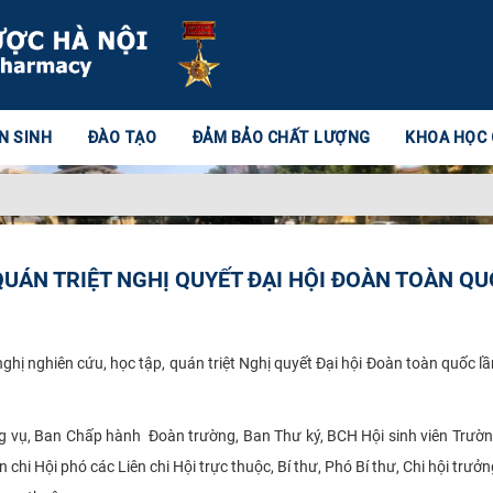
N SINH
ĐÀO TẠO
ĐẢM BẢO CHẤT LƯỢNG
KHOA HỌC
 QUÁN TRIỆT NGHỊ QUYẾT ĐẠI HỘI ĐOÀN TOÀN Q
ị nghiên cứu, học tập, quán triệt Nghị quyết Đại hội Đoàn toàn quốc lần
 vụ, Ban Chấp hành Đoàn trường, Ban Thư ký, BCH Hội sinh viên Trường
n chi Hội phó các Liên chi Hội trực thuộc, Bí thư, Phó Bí thư, Chi hội trưởn