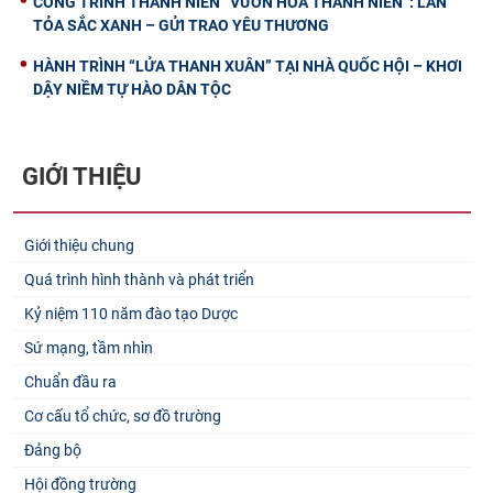
CÔNG TRÌNH THANH NIÊN “VƯỜN HOA THANH NIÊN”: LAN
TỎA SẮC XANH – GỬI TRAO YÊU THƯƠNG
HÀNH TRÌNH “LỬA THANH XUÂN” TẠI NHÀ QUỐC HỘI – KHƠI
DẬY NIỀM TỰ HÀO DÂN TỘC
GIỚI THIỆU
Giới thiệu chung
Quá trình hình thành và phát triển
Kỷ niệm 110 năm đào tạo Dược
Sứ mạng, tầm nhìn
Chuẩn đầu ra
Cơ cấu tổ chức, sơ đồ trường
Đảng bộ
Hội đồng trường