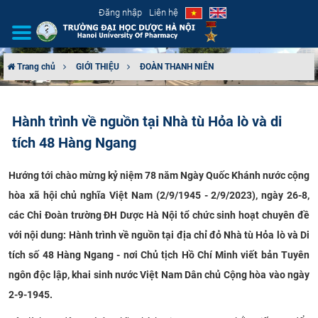
Đăng nhập
Liên hệ
Trang chủ
GIỚI THIỆU
ĐOÀN THANH NIÊN
GIỚI THIỆU
Hành trình về nguồn tại Nhà tù Hỏa lò và di
CƠ CẤU TỔ CHỨC
tích 48 Hàng Ngang
TUYỂN SINH
Hướng tới chào mừng kỷ niệm 78 năm Ngày Quốc Khánh nước cộng
hòa xã hội chủ nghĩa Việt Nam (2/9/1945 - 2/9/2023), ngày 26-8,
ĐÀO TẠO
các Chi Đoàn trường ĐH Dược Hà Nội tổ chức sinh hoạt chuyên đề
ĐẢM BẢO CHẤT LƯỢNG
với nội dung: Hành trình về nguồn tại địa chỉ đỏ Nhà tù Hỏa lò và Di
tích số 48 Hàng Ngang - nơi Chủ tịch Hồ Chí Minh viết bản Tuyên
KHOA HỌC CÔNG NGHỆ
ngôn độc lập, khai sinh nước Việt Nam Dân chủ Cộng hòa vào ngày
2-9-1945.
HTQT