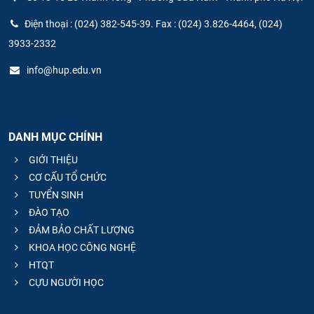
Điện thoại : (024) 382-545-39. Fax : (024) 3.826-4464, (024)
3933-2332
info@hup.edu.vn
DANH MỤC CHÍNH
GIỚI THIỆU
CƠ CẤU TỔ CHỨC
TUYỂN SINH
ĐÀO TẠO
ĐẢM BẢO CHẤT LƯỢNG
KHOA HỌC CÔNG NGHỆ
HTQT
CỰU NGƯỜI HỌC