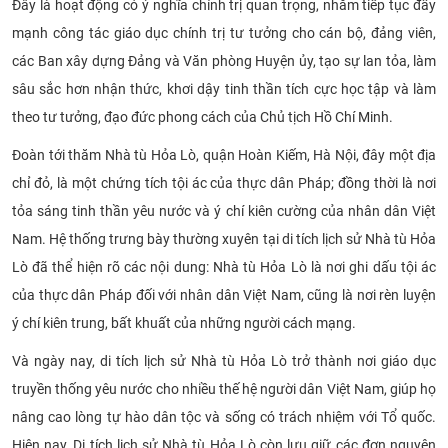
Đây là hoạt động có ý nghĩa chính trị quan trọng, nhằm tiếp tục đẩy
CỰU NGƯỜI HỌC
mạnh công tác giáo dục chính trị tư tưởng cho cán bộ, đảng viên,
các Ban xây dựng Đảng và Văn phòng Huyện ủy, tạo sự lan tỏa, làm
sâu sắc hơn nhận thức, khơi dậy tinh thần tích cực học tập và làm
theo tư tưởng, đạo đức phong cách của Chủ tịch Hồ Chí Minh.
Đoàn tới thăm Nhà tù Hỏa Lò, quận Hoàn Kiếm, Hà Nội, đây một địa
chỉ đỏ, là một chứng tích tội ác của thực dân Pháp; đồng thời là nơi
tỏa sáng tinh thần yêu nước và ý chí kiên cường của nhân dân Việt
Nam. Hệ thống trưng bày thường xuyên tại di tích lịch sử Nhà tù Hỏa
Lò đã thể hiện rõ các nội dung: Nhà tù Hỏa Lò là nơi ghi dấu tội ác
của thực dân Pháp đối với nhân dân Việt Nam, cũng là nơi rèn luyện
ý chí kiên trung, bất khuất của những người cách mạng.
Và ngày nay, di tích lịch sử Nhà tù Hỏa Lò trở thành nơi giáo dục
truyền thống yêu nước cho nhiều thế hệ người dân Việt Nam, giúp họ
nâng cao lòng tự hào dân tộc và sống có trách nhiệm với Tổ quốc.
Hiện nay, Di tích lịch sử Nhà tù Hỏa Lò còn lưu giữ các đơn nguyên