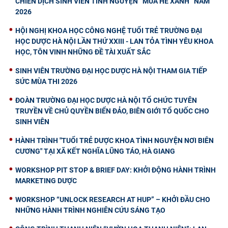
CHIẾN DỊCH SINH VIÊN TÌNH NGUYỆN “MÙA HÈ XANH” NĂM
2026
HỘI NGHỊ KHOA HỌC CÔNG NGHỆ TUỔI TRẺ TRƯỜNG ĐẠI
HỌC DƯỢC HÀ NỘI LẦN THỨ XXIII - LAN TỎA TÌNH YÊU KHOA
HỌC, TÔN VINH NHỮNG ĐỀ TÀI XUẤT SẮC
SINH VIÊN TRƯỜNG ĐẠI HỌC DƯỢC HÀ NỘI THAM GIA TIẾP
SỨC MÙA THI 2026
ĐOÀN TRƯỜNG ĐẠI HỌC DƯỢC HÀ NỘI TỔ CHỨC TUYÊN
TRUYỀN VỀ CHỦ QUYỀN BIỂN ĐẢO, BIÊN GIỚI TỔ QUỐC CHO
SINH VIÊN
HÀNH TRÌNH "TUỔI TRẺ DƯỢC KHOA TÌNH NGUYỆN NƠI BIÊN
CƯƠNG" TẠI XÃ KẾT NGHĨA LŨNG TÁO, HÀ GIANG
WORKSHOP PIT STOP & BRIEF DAY: KHỞI ĐỘNG HÀNH TRÌNH
MARKETING DƯỢC
WORKSHOP “UNLOCK RESEARCH AT HUP” – KHỞI ĐẦU CHO
NHỮNG HÀNH TRÌNH NGHIÊN CỨU SÁNG TẠO