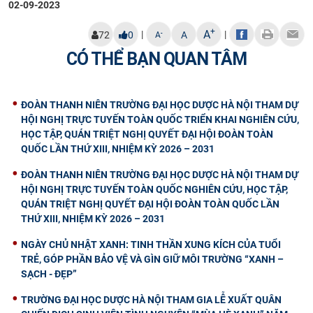
02-09-2023
+
A
|
|
-
72
0
A
A
CÓ THỂ BẠN QUAN TÂM
ĐOÀN THANH NIÊN TRƯỜNG ĐẠI HỌC DƯỢC HÀ NỘI THAM DỰ
HỘI NGHỊ TRỰC TUYẾN TOÀN QUỐC TRIỂN KHAI NGHIÊN CỨU,
HỌC TẬP, QUÁN TRIỆT NGHỊ QUYẾT ĐẠI HỘI ĐOÀN TOÀN
QUỐC LẦN THỨ XIII, NHIỆM KỲ 2026 – 2031
ĐOÀN THANH NIÊN TRƯỜNG ĐẠI HỌC DƯỢC HÀ NỘI THAM DỰ
HỘI NGHỊ TRỰC TUYẾN TOÀN QUỐC NGHIÊN CỨU, HỌC TẬP,
QUÁN TRIỆT NGHỊ QUYẾT ĐẠI HỘI ĐOÀN TOÀN QUỐC LẦN
THỨ XIII, NHIỆM KỲ 2026 – 2031
NGÀY CHỦ NHẬT XANH: TINH THẦN XUNG KÍCH CỦA TUỔI
TRẺ, GÓP PHẦN BẢO VỆ VÀ GÌN GIỮ MÔI TRƯỜNG “XANH –
SẠCH - ĐẸP”
TRƯỜNG ĐẠI HỌC DƯỢC HÀ NỘI THAM GIA LỄ XUẤT QUÂN