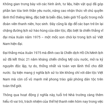
Không gian trưng bày với các hình ảnh, tư liệu, hiện vật quý đã góp
CỰU NGƯỜI HỌC
phần lan tỏa tinh thần yêu nước, nâng cao nhận thức về chủ quyền
lãnh thổ thiêng liêng, đặc biệt là biển đảo, biên giới Tổ quốc trong mỗi
đoàn viên thanh niên, học sinh. Đây cũng là dịp để các bạn trẻ ôn lại
chặng đường lịch sử hào hùng của dân tộc, đặc biệt là chiến thắng vĩ
đại mùa Xuân năm 1975 – một mốc son chói lọi trong lịch sử Việt
Nam hiện đại.
Đại thắng mùa Xuân 1975 mà đỉnh cao là Chiến dịch Hồ Chí Minh lịch
sử đã kết thúc 21 năm kháng chiến chống Mỹ cứu nước, mở ra kỷ
nguyên độc lập, tự do, thống nhất và toàn vẹn lãnh thổ cho đất
nước. Sự kiện mang ý nghĩa lịch sử to lớn không chỉ với dân tộc Việt
Nam mà còn cổ vũ mạnh mẽ phong trào giải phóng dân tộc trên
toàn thế giới.
Thông qua hoạt động ý nghĩa này, tuổi trẻ Nhà trường càng thêm
hiểu rõ vai trò, trách nhiệm của thế hệ thanh niên hôm nay trong việc