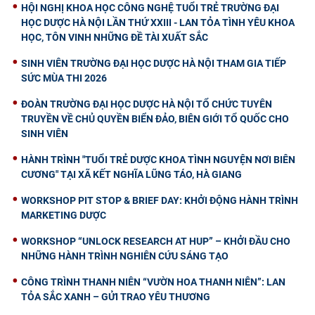
HỘI NGHỊ KHOA HỌC CÔNG NGHỆ TUỔI TRẺ TRƯỜNG ĐẠI
HỌC DƯỢC HÀ NỘI LẦN THỨ XXIII - LAN TỎA TÌNH YÊU KHOA
HỌC, TÔN VINH NHỮNG ĐỀ TÀI XUẤT SẮC
SINH VIÊN TRƯỜNG ĐẠI HỌC DƯỢC HÀ NỘI THAM GIA TIẾP
SỨC MÙA THI 2026
ĐOÀN TRƯỜNG ĐẠI HỌC DƯỢC HÀ NỘI TỔ CHỨC TUYÊN
TRUYỀN VỀ CHỦ QUYỀN BIỂN ĐẢO, BIÊN GIỚI TỔ QUỐC CHO
SINH VIÊN
HÀNH TRÌNH "TUỔI TRẺ DƯỢC KHOA TÌNH NGUYỆN NƠI BIÊN
CƯƠNG" TẠI XÃ KẾT NGHĨA LŨNG TÁO, HÀ GIANG
WORKSHOP PIT STOP & BRIEF DAY: KHỞI ĐỘNG HÀNH TRÌNH
MARKETING DƯỢC
WORKSHOP “UNLOCK RESEARCH AT HUP” – KHỞI ĐẦU CHO
NHỮNG HÀNH TRÌNH NGHIÊN CỨU SÁNG TẠO
CÔNG TRÌNH THANH NIÊN “VƯỜN HOA THANH NIÊN”: LAN
TỎA SẮC XANH – GỬI TRAO YÊU THƯƠNG