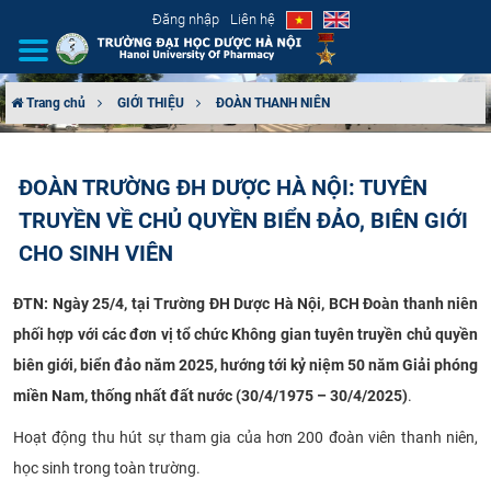
Đăng nhập
Liên hệ
Trang chủ
GIỚI THIỆU
ĐOÀN THANH NIÊN
GIỚI THIỆU
ĐOÀN TRƯỜNG ĐH DƯỢC HÀ NỘI: TUYÊN
CƠ CẤU TỔ CHỨC
TRUYỀN VỀ CHỦ QUYỀN BIỂN ĐẢO, BIÊN GIỚI
TUYỂN SINH
CHO SINH VIÊN
ĐÀO TẠO
ĐTN: Ngày 25/4, tại Trường ĐH Dược Hà Nội, BCH Đoàn thanh niên
phối hợp với các đơn vị tổ chức Không gian tuyên truyền chủ quyền
ĐẢM BẢO CHẤT LƯỢNG
biên giới, biển đảo năm 2025, hướng tới kỷ niệm 50 năm Giải phóng
miền Nam, thống nhất đất nước (30/4/1975 – 30/4/2025)
.
KHOA HỌC CÔNG NGHỆ
Hoạt động thu hút sự tham gia của hơn 200 đoàn viên thanh niên,
HTQT
học sinh trong toàn trường.