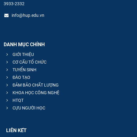
3933-2332
info@hup.edu.vn
DANH MỤC CHÍNH
GIỚI THIỆU
CƠ CẤU TỔ CHỨC
TUYỂN SINH
ĐÀO TẠO
ĐẢM BẢO CHẤT LƯỢNG
KHOA HỌC CÔNG NGHỆ
HTQT
CỰU NGƯỜI HỌC
LIÊN KẾT