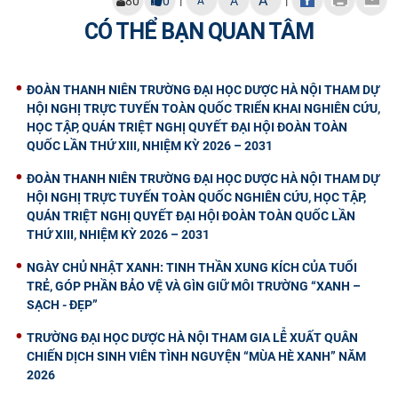
A
|
|
80
0
A
A
CÓ THỂ BẠN QUAN TÂM
ĐOÀN THANH NIÊN TRƯỜNG ĐẠI HỌC DƯỢC HÀ NỘI THAM DỰ
HỘI NGHỊ TRỰC TUYẾN TOÀN QUỐC TRIỂN KHAI NGHIÊN CỨU,
HỌC TẬP, QUÁN TRIỆT NGHỊ QUYẾT ĐẠI HỘI ĐOÀN TOÀN
QUỐC LẦN THỨ XIII, NHIỆM KỲ 2026 – 2031
ĐOÀN THANH NIÊN TRƯỜNG ĐẠI HỌC DƯỢC HÀ NỘI THAM DỰ
HỘI NGHỊ TRỰC TUYẾN TOÀN QUỐC NGHIÊN CỨU, HỌC TẬP,
QUÁN TRIỆT NGHỊ QUYẾT ĐẠI HỘI ĐOÀN TOÀN QUỐC LẦN
THỨ XIII, NHIỆM KỲ 2026 – 2031
NGÀY CHỦ NHẬT XANH: TINH THẦN XUNG KÍCH CỦA TUỔI
TRẺ, GÓP PHẦN BẢO VỆ VÀ GÌN GIỮ MÔI TRƯỜNG “XANH –
SẠCH - ĐẸP”
TRƯỜNG ĐẠI HỌC DƯỢC HÀ NỘI THAM GIA LỄ XUẤT QUÂN
CHIẾN DỊCH SINH VIÊN TÌNH NGUYỆN “MÙA HÈ XANH” NĂM
2026