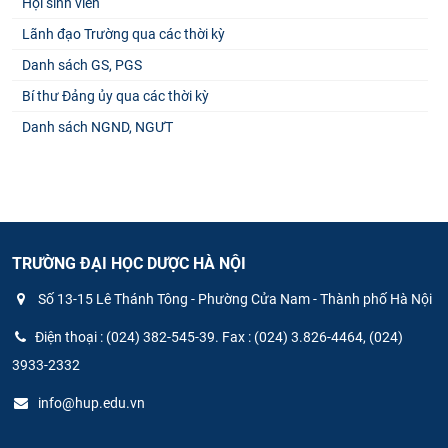
Hội sinh viên
Lãnh đạo Trường qua các thời kỳ
Danh sách GS, PGS
Bí thư Đảng ủy qua các thời kỳ
Danh sách NGND, NGƯT
TRƯỜNG ĐẠI HỌC DƯỢC HÀ NỘI
Số 13-15 Lê Thánh Tông - Phường Cửa Nam - Thành phố Hà Nội
Điện thoại : (024) 382-545-39. Fax : (024) 3.826-4464, (024)
3933-2332
info@hup.edu.vn