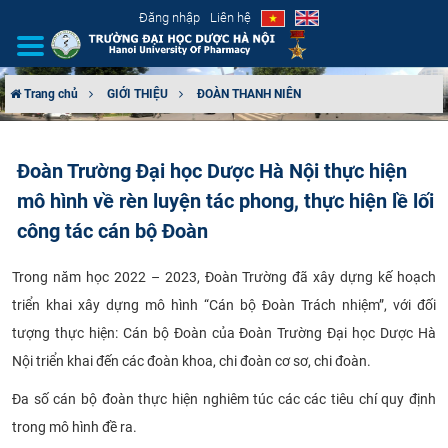
Đăng nhập
Liên hệ
Trang chủ
GIỚI THIỆU
ĐOÀN THANH NIÊN
GIỚI THIỆU
Đoàn Trường Đại học Dược Hà Nội thực hiện
CƠ CẤU TỔ CHỨC
mô hình về rèn luyện tác phong, thực hiện lề lối
TUYỂN SINH
công tác cán bộ Đoàn
ĐÀO TẠO
Trong năm học 2022 – 2023, Đoàn Trường đã xây dựng kế hoạch
triển khai xây dựng mô hình “Cán bộ Đoàn Trách nhiệm”, với đối
ĐẢM BẢO CHẤT LƯỢNG
tượng thực hiện: Cán bộ Đoàn của Đoàn Trường Đại học Dược Hà
Nội triển khai đến các đoàn khoa, chi đoàn cơ sơ, chi đoàn.
KHOA HỌC CÔNG NGHỆ
Đa số cán bộ đoàn thực hiện nghiêm túc các các tiêu chí quy định
HTQT
trong mô hình đề ra.