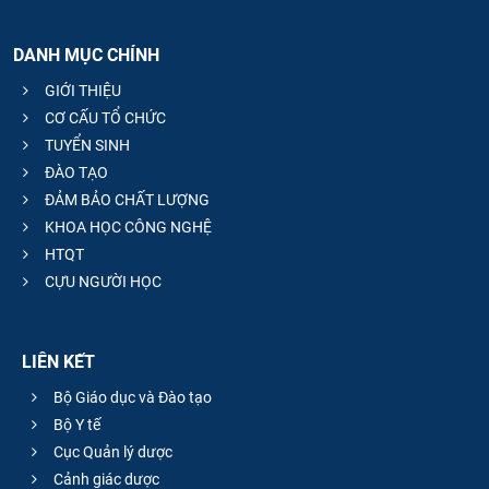
DANH MỤC CHÍNH
GIỚI THIỆU
CƠ CẤU TỔ CHỨC
TUYỂN SINH
ĐÀO TẠO
ĐẢM BẢO CHẤT LƯỢNG
KHOA HỌC CÔNG NGHỆ
HTQT
CỰU NGƯỜI HỌC
LIÊN KẾT
Bộ Giáo dục và Đào tạo
Bộ Y tế
Cục Quản lý dược
Cảnh giác dược