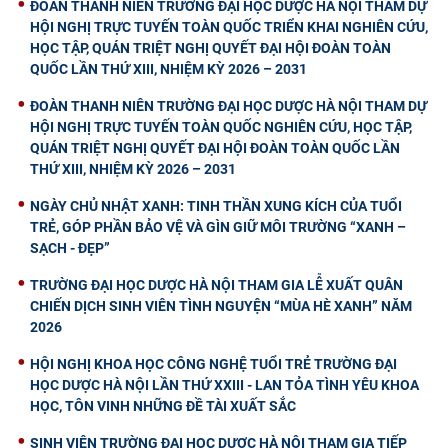
ĐOÀN THANH NIÊN TRƯỜNG ĐẠI HỌC DƯỢC HÀ NỘI THAM DỰ
HỘI NGHỊ TRỰC TUYẾN TOÀN QUỐC TRIỂN KHAI NGHIÊN CỨU,
HỌC TẬP, QUÁN TRIỆT NGHỊ QUYẾT ĐẠI HỘI ĐOÀN TOÀN
QUỐC LẦN THỨ XIII, NHIỆM KỲ 2026 – 2031
ĐOÀN THANH NIÊN TRƯỜNG ĐẠI HỌC DƯỢC HÀ NỘI THAM DỰ
HỘI NGHỊ TRỰC TUYẾN TOÀN QUỐC NGHIÊN CỨU, HỌC TẬP,
QUÁN TRIỆT NGHỊ QUYẾT ĐẠI HỘI ĐOÀN TOÀN QUỐC LẦN
THỨ XIII, NHIỆM KỲ 2026 – 2031
NGÀY CHỦ NHẬT XANH: TINH THẦN XUNG KÍCH CỦA TUỔI
TRẺ, GÓP PHẦN BẢO VỆ VÀ GÌN GIỮ MÔI TRƯỜNG “XANH –
SẠCH - ĐẸP”
TRƯỜNG ĐẠI HỌC DƯỢC HÀ NỘI THAM GIA LỄ XUẤT QUÂN
CHIẾN DỊCH SINH VIÊN TÌNH NGUYỆN “MÙA HÈ XANH” NĂM
2026
HỘI NGHỊ KHOA HỌC CÔNG NGHỆ TUỔI TRẺ TRƯỜNG ĐẠI
HỌC DƯỢC HÀ NỘI LẦN THỨ XXIII - LAN TỎA TÌNH YÊU KHOA
HỌC, TÔN VINH NHỮNG ĐỀ TÀI XUẤT SẮC
SINH VIÊN TRƯỜNG ĐẠI HỌC DƯỢC HÀ NỘI THAM GIA TIẾP