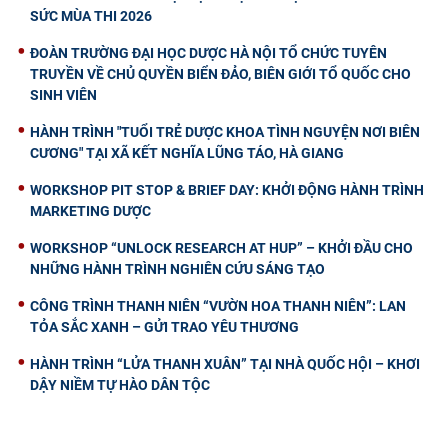
SỨC MÙA THI 2026
ĐOÀN TRƯỜNG ĐẠI HỌC DƯỢC HÀ NỘI TỔ CHỨC TUYÊN
TRUYỀN VỀ CHỦ QUYỀN BIỂN ĐẢO, BIÊN GIỚI TỔ QUỐC CHO
SINH VIÊN
HÀNH TRÌNH "TUỔI TRẺ DƯỢC KHOA TÌNH NGUYỆN NƠI BIÊN
CƯƠNG" TẠI XÃ KẾT NGHĨA LŨNG TÁO, HÀ GIANG
WORKSHOP PIT STOP & BRIEF DAY: KHỞI ĐỘNG HÀNH TRÌNH
MARKETING DƯỢC
WORKSHOP “UNLOCK RESEARCH AT HUP” – KHỞI ĐẦU CHO
NHỮNG HÀNH TRÌNH NGHIÊN CỨU SÁNG TẠO
CÔNG TRÌNH THANH NIÊN “VƯỜN HOA THANH NIÊN”: LAN
TỎA SẮC XANH – GỬI TRAO YÊU THƯƠNG
HÀNH TRÌNH “LỬA THANH XUÂN” TẠI NHÀ QUỐC HỘI – KHƠI
DẬY NIỀM TỰ HÀO DÂN TỘC