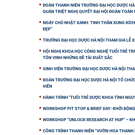
ĐOÀN THANH NIÊN TRƯỜNG ĐẠI HỌC DƯỢC HÀ 
QUÁN TRIỆT NGHỊ QUYẾT ĐẠI HỘI ĐOÀN TOÀN Q
NGÀY CHỦ NHẬT XANH: TINH THẦN XUNG KÍCH 
ĐẸP”
TRƯỜNG ĐẠI HỌC DƯỢC HÀ NỘI THAM GIA LỄ X
HỘI NGHỊ KHOA HỌC CÔNG NGHỆ TUỔI TRẺ TRƯ
TÔN VINH NHỮNG ĐỀ TÀI XUẤT SẮC
SINH VIÊN TRƯỜNG ĐẠI HỌC DƯỢC HÀ NỘI THA
ĐOÀN TRƯỜNG ĐẠI HỌC DƯỢC HÀ NỘI TỔ CHỨC 
VIÊN
HÀNH TRÌNH "TUỔI TRẺ DƯỢC KHOA TÌNH NGUY
WORKSHOP PIT STOP & BRIEF DAY: KHỞI ĐỘ
WORKSHOP “UNLOCK RESEARCH AT HUP” – KH
CÔNG TRÌNH THANH NIÊN “VƯỜN HOA THANH N