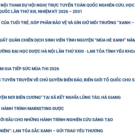
NỘI THAM DỰ HỘI NGHỊ TRỰC TUYẾN TOÀN QUỐC NGHIÊN CỨU, HỌC 
UỐC LẦN THỨ XIII, NHIỆM KỲ 2026 – 2031
CỦA TUỔI TRẺ, GÓP PHẦN BẢO VỆ VÀ GÌN GIỮ MÔI TRƯỜNG “XANH – 
UẤT QUÂN CHIẾN DỊCH SINH VIÊN TÌNH NGUYỆN “MÙA HÈ XANH” NĂ
ỜNG ĐẠI HỌC DƯỢC HÀ NỘI LẦN THỨ XXIII - LAN TỎA TÌNH YÊU KHO
M GIA TIẾP SỨC MÙA THI 2026
TUYÊN TRUYỀN VỀ CHỦ QUYỀN BIỂN ĐẢO, BIÊN GIỚI TỔ QUỐC CHO 
ỆN NƠI BIÊN CƯƠNG" TẠI XÃ KẾT NGHĨA LŨNG TÁO, HÀ GIANG
NG HÀNH TRÌNH MARKETING DƯỢC
ỞI ĐẦU CHO NHỮNG HÀNH TRÌNH NGHIÊN CỨU SÁNG TẠO
IÊN”: LAN TỎA SẮC XANH – GỬI TRAO YÊU THƯƠNG