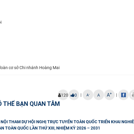
i
oàn cơ sở Chi nhánh Hoàng Mai
+
A
|
|
-
120
0
A
A
Ó THỂ BẠN QUAN TÂM
NỘI THAM DỰ HỘI NGHỊ TRỰC TUYẾN TOÀN QUỐC TRIỂN KHAI NGHIÊ
N TOÀN QUỐC LẦN THỨ XIII, NHIỆM KỲ 2026 – 2031