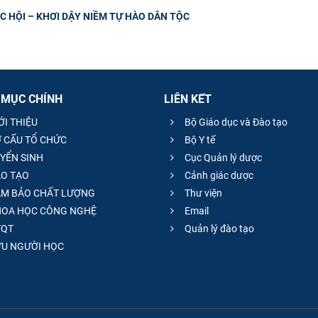
 HỘI – KHƠI DẬY NIỀM TỰ HÀO DÂN TỘC
 MỤC CHÍNH
LIÊN KẾT
ỚI THIỆU
Bộ Giáo dục và Đào tạo
 CẤU TỔ CHỨC
Bộ Y tế
YỂN SINH
Cục Quản lý dược
O TẠO
Cảnh giác dược
M BẢO CHẤT LƯỢNG
Thư viện
OA HỌC CÔNG NGHỆ
Email
QT
Quản lý đào tạo
̣U NGƯỜI HỌC