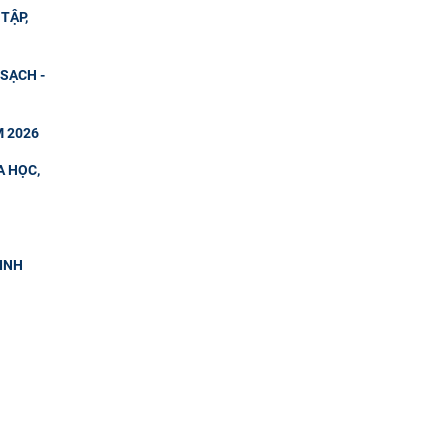
TẬP,
SẠCH -
M 2026
A HỌC,
SINH