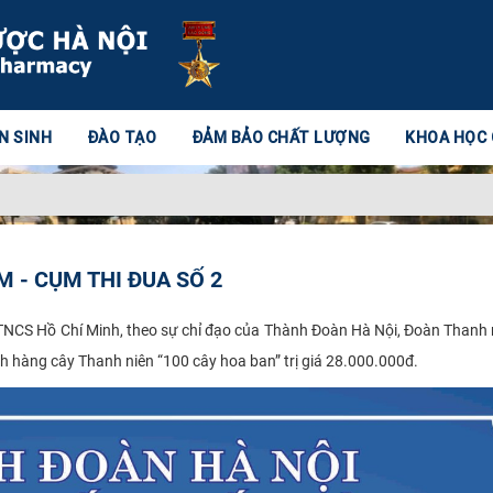
N SINH
ĐÀO TẠO
ĐẢM BẢO CHẤT LƯỢNG
KHOA HỌC
 - CỤM THI ĐUA SỐ 2
NCS Hồ Chí Minh, theo sự chỉ đạo của Thành Đoàn Hà Nội, Đoàn Thanh
nh hàng cây Thanh niên “100 cây hoa ban” trị giá 28.000.000đ.