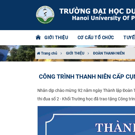
GIỚI THIỆU
CƠ CẤU TỔ CHỨC
TUYỂ
Trang chủ
GIỚI THIỆU
ĐOÀN THANH NIÊN
CÔNG TRÌNH THANH NIÊN CẤP CỤM
Nhân dịp chào mừng 92 năm ngày Thành lập Đoàn T
thi đua số 2 - Khối Trường học đã trao tặng Công trì