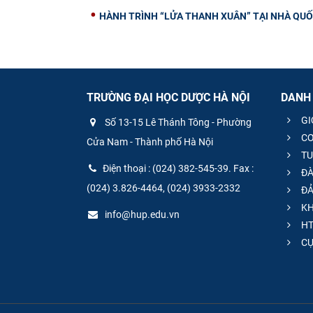
HÀNH TRÌNH “LỬA THANH XUÂN” TẠI NHÀ QUỐC
TRƯỜNG ĐẠI HỌC DƯỢC HÀ NỘI
DANH
GI
Số 13-15 Lê Thánh Tông - Phường
CƠ
Cửa Nam - Thành phố Hà Nội
TU
Điện thoại : (024) 382-545-39. Fax :
ĐÀ
(024) 3.826-4464, (024) 3933-2332
ĐẢ
KH
info@hup.edu.vn
HT
CƯ