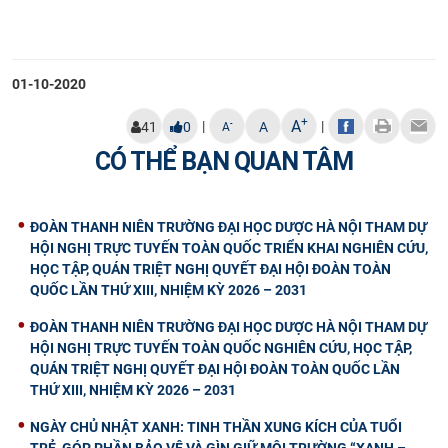
01-10-2020
+
A
|
|
-
41
0
A
A
CÓ THỂ BẠN QUAN TÂM
ĐOÀN THANH NIÊN TRƯỜNG ĐẠI HỌC DƯỢC HÀ NỘI THAM DỰ
HỘI NGHỊ TRỰC TUYẾN TOÀN QUỐC TRIỂN KHAI NGHIÊN CỨU,
HỌC TẬP, QUÁN TRIỆT NGHỊ QUYẾT ĐẠI HỘI ĐOÀN TOÀN
QUỐC LẦN THỨ XIII, NHIỆM KỲ 2026 – 2031
ĐOÀN THANH NIÊN TRƯỜNG ĐẠI HỌC DƯỢC HÀ NỘI THAM DỰ
HỘI NGHỊ TRỰC TUYẾN TOÀN QUỐC NGHIÊN CỨU, HỌC TẬP,
QUÁN TRIỆT NGHỊ QUYẾT ĐẠI HỘI ĐOÀN TOÀN QUỐC LẦN
THỨ XIII, NHIỆM KỲ 2026 – 2031
NGÀY CHỦ NHẬT XANH: TINH THẦN XUNG KÍCH CỦA TUỔI
TRẺ, GÓP PHẦN BẢO VỆ VÀ GÌN GIỮ MÔI TRƯỜNG “XANH –