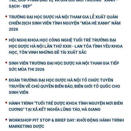
SẠCH - ĐẸP”
TRƯỜNG ĐẠI HỌC DƯỢC HÀ NỘI THAM GIA LỄ XUẤT QUÂN
CHIẾN DỊCH SINH VIÊN TÌNH NGUYỆN “MÙA HÈ XANH” NĂM
2026
HỘI NGHỊ KHOA HỌC CÔNG NGHỆ TUỔI TRẺ TRƯỜNG ĐẠI
HỌC DƯỢC HÀ NỘI LẦN THỨ XXIII - LAN TỎA TÌNH YÊU KHOA
HỌC, TÔN VINH NHỮNG ĐỀ TÀI XUẤT SẮC
SINH VIÊN TRƯỜNG ĐẠI HỌC DƯỢC HÀ NỘI THAM GIA TIẾP
SỨC MÙA THI 2026
ĐOÀN TRƯỜNG ĐẠI HỌC DƯỢC HÀ NỘI TỔ CHỨC TUYÊN
TRUYỀN VỀ CHỦ QUYỀN BIỂN ĐẢO, BIÊN GIỚI TỔ QUỐC CHO
SINH VIÊN
HÀNH TRÌNH "TUỔI TRẺ DƯỢC KHOA TÌNH NGUYỆN NƠI BIÊN
CƯƠNG" TẠI XÃ KẾT NGHĨA LŨNG TÁO, HÀ GIANG
WORKSHOP PIT STOP & BRIEF DAY: KHỞI ĐỘNG HÀNH TRÌNH
MARKETING DƯỢC