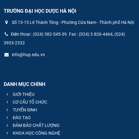
TRƯỜNG ĐẠI HỌC DƯỢC HÀ NỘI
Số 13-15 Lê Thánh Tông - Phường Cửa Nam - Thành phố Hà Nội
Điện thoại : (024) 382-545-39. Fax : (024) 3.826-4464, (024)
3933-2332
info@hup.edu.vn
DANH MỤC CHÍNH
GIỚI THIỆU
CƠ CẤU TỔ CHỨC
TUYỂN SINH
ĐÀO TẠO
ĐẢM BẢO CHẤT LƯỢNG
KHOA HỌC CÔNG NGHỆ