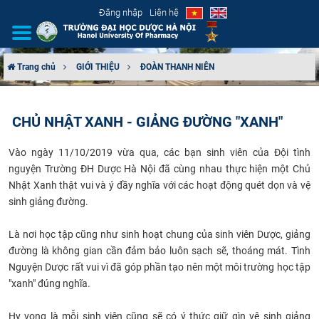
Đăng nhập
Liên hệ
Trang chủ
GIỚI THIỆU
ĐOÀN THANH NIÊN
GIỚI THIỆU
CHỦ NHẬT XANH - GIẢNG ĐƯỜNG "XANH"
CƠ CẤU TỔ CHỨC
Vào ngày 11/10/2019 vừa qua, các bạn sinh viên của Đội tình
TUYỂN SINH
nguyện Trường ĐH Dược Hà Nội đã cùng nhau thực hiện một Chủ
Nhật Xanh thật vui và ý đầy nghĩa với các hoạt động quét dọn và vệ
ĐÀO TẠO
sinh giảng đường.
ĐẢM BẢO CHẤT LƯỢNG
Là nơi học tập cũng như sinh hoạt chung của sinh viên Dược, giảng
đường là không gian cần đảm bảo luôn sạch sẽ, thoáng mát. Tình
KHOA HỌC CÔNG NGHỆ
Nguyện Dược rất vui vì đã góp phần tạo nên một môi trường học tập
"xanh" đúng nghĩa.
HTQT
Hy vọng là mỗi sinh viên cũng sẽ có ý thức giữ gìn vệ sinh giảng