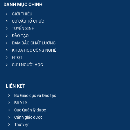
DANH MỤC CHÍNH
CỰU NGƯỜI HỌC
GIỚI THIỆU
CƠ CẤU TỔ CHỨC
TUYỂN SINH
ĐÀO TẠO
ĐẢM BẢO CHẤT LƯỢNG
KHOA HỌC CÔNG NGHỆ
HTQT
CỰU NGƯỜI HỌC
LIÊN KẾT
Bộ Giáo dục và Đào tạo
Bộ Y tế
Cục Quản lý dược
Cảnh giác dược
Thư viện