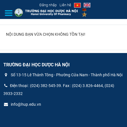
Đăng nhập
Liên hệ
NỘI DUNG BẠN VỪA CHỌN KHÔNG TỒN TẠI!
GIỚI THIỆU
CƠ CẤU TỔ CHỨC
TUYỂN SINH
TRƯỜNG ĐẠI HỌC DƯỢC HÀ NỘI
Số 13-15 Lê Thánh Tông - Phường Cửa Nam - Thành phố Hà Nội
ĐÀO TẠO
Điện thoại : (024) 382-545-39. Fax : (024) 3.826-4464, (024)
ĐẢM BẢO CHẤT LƯỢNG
3933-2332
info@hup.edu.vn
KHOA HỌC CÔNG NGHỆ
HTQT