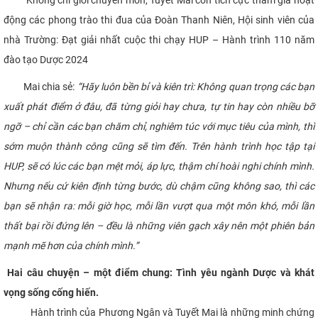
Không chỉ giỏi chuyên môn, Tuyết Mai còn tích cực tham gia hoạt
động các phong trào thi đua của Đoàn Thanh Niên, Hội sinh viên của
nhà Trường: Đạt giải nhất cuộc thi chạy HUP – Hành trình 110 năm
đào tạo Dược 2024
Mai chia sẻ:
“Hãy luôn bền bỉ và kiên trì: Không quan trọng các bạn
xuất phát điểm ở đâu, đã từng giỏi hay chưa, tự tin hay còn nhiều bỡ
ngỡ – chỉ cần các bạn chăm chỉ, nghiêm túc với mục tiêu của mình, thì
sớm muộn thành công cũng sẽ tìm đến. Trên hành trình học tập tại
HUP, sẽ có lúc các bạn mệt mỏi, áp lực, thậm chí hoài nghi chính mình.
Nhưng nếu cứ kiên định từng bước, dù chậm cũng không sao, thì các
bạn sẽ nhận ra: mỗi giờ học, mỗi lần vượt qua một môn khó, mỗi lần
thất bại rồi đứng lên – đều là những viên gạch xây nên một phiên bản
mạnh mẽ hơn của chính mình.”
Hai câu chuyện – một điểm chung: Tình yêu ngành Dược và khát
vọng sống cống hiến.
Hành trình của Phương Ngân và Tuyết Mai là những minh chứng