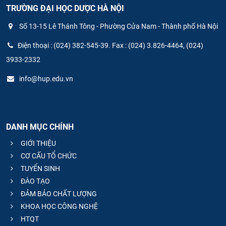
TRƯỜNG ĐẠI HỌC DƯỢC HÀ NỘI
Số 13-15 Lê Thánh Tông - Phường Cửa Nam - Thành phố Hà Nội
Điện thoại : (024) 382-545-39. Fax : (024) 3.826-4464, (024)
3933-2332
info@hup.edu.vn
DANH MỤC CHÍNH
GIỚI THIỆU
CƠ CẤU TỔ CHỨC
TUYỂN SINH
ĐÀO TẠO
ĐẢM BẢO CHẤT LƯỢNG
KHOA HỌC CÔNG NGHỆ
HTQT