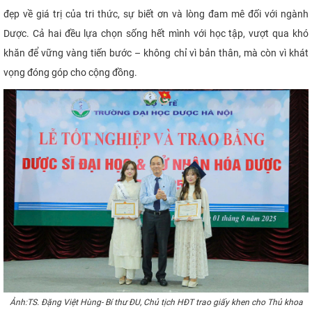
đẹp về giá trị của tri thức, sự biết ơn và lòng đam mê đối với ngành
Dược. Cả hai đều lựa chọn sống hết mình với học tập, vượt qua khó
khăn để vững vàng tiến bước – không chỉ vì bản thân, mà còn vì khát
vọng đóng góp cho cộng đồng.
Ảnh:TS. Đặng Việt Hùng- Bí thư ĐU, Chủ tịch HĐT trao giấy khen cho Thủ khoa