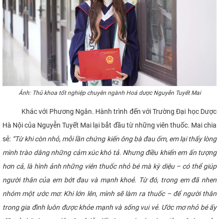
Ảnh: Thủ khoa tốt nghiệp chuyên ngành Hoá dược Nguyễn Tuyết Mai
Khác với Phương Ngân. Hành trình đến với Trường Đại học Dược
Hà Nội của Nguyễn Tuyết Mai lại bắt đầu từ những viên thuốc. Mai chia
sẻ:
“
Từ khi còn nhỏ, mỗi lần chứng kiến ông bà đau ốm, em lại thấy lòng
mình trào dâng những cảm xúc khó tả. Nhưng điều khiến em ấn tượng
hơn cả, là hình ảnh những viên thuốc nhỏ bé mà kỳ diệu – có thể giúp
người thân của em bớt đau và mạnh khoẻ. Từ đó, trong em đã nhen
nhóm một ước mơ: Khi lớn lên, mình sẽ làm ra thuốc – để người thân
trong gia đình luôn được khỏe mạnh và sống vui vẻ. Ước mơ nhỏ bé ấy