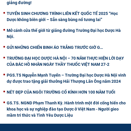
giảng đường!
TUYỂN SINH CHƯƠNG TRÌNH LIÊN KẾT QUỐC TẾ 2025 “Học
Dược không biên giới – Sẵn sàng bùng nổ tương lai”
Mở cánh cửa thế giới từ giảng đường Trường Đại học Dược Hà
Nội.
GỬI NHỮNG CHIẾN BINH ÁO TRẮNG TRƯỚC GIỜ G…
TRƯỜNG ĐẠI HỌC DƯỢC HÀ NỘI – 70 NĂM THỰC HIỆN LỜI DẠY
CỦA BÁC HỒ NHÂN NGÀY THẦY THUỐC VIỆT NAM 27-2
PGS.TS Nguyễn Mạnh Tuyển – Trường Đại học Dược Hà Nội vinh
dự được trao tặng giải thưởng Hải Thượng Lãn Ông năm 2024
NÉT ĐẸP CỦA NGÔI TRƯỜNG CỔ KÍNH HƠN 100 NĂM TUỔI
GS.TS. NGND Phạm Thanh Kỳ. Hành trình một đời cống hiến cho
khoa học và sự nghiệp đào tạo Dược ở Việt Nam - Người gieo
mầm tri thức và Tình Yêu Dược Liệu