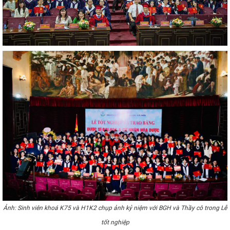
Ảnh: Sinh viên khoá K75 và H1K2 chụp ảnh kỷ niệm với BGH và Thầy cô trong Lễ
tốt nghiệp