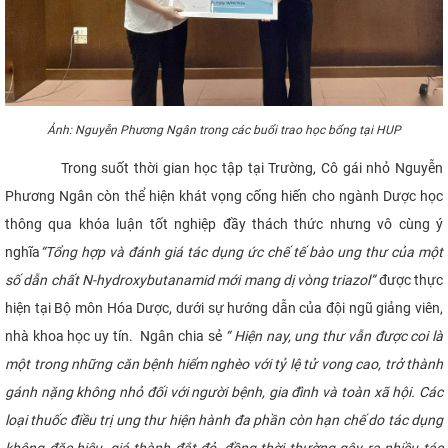
Ảnh: Nguyễn Phương Ngân trong các buổi trao học bổng tại HUP
Trong suốt thời gian học tập tại Trường, Cô gái nhỏ Nguyễn
Phương Ngân còn thể hiện khát vọng cống hiến cho ngành Dược học
thông qua khóa luận tốt nghiệp đầy thách thức nhưng vô cùng ý
nghĩa
“Tổng hợp và đánh giá tác dụng ức chế tế bào ung thư của một
số dẫn chất N-hydroxybutanamid mới mang dị vòng triazol”
được thực
hiện tại Bộ môn Hóa Dược, dưới sự hướng dẫn của đội ngũ giảng viên,
nhà khoa học uy tín. Ngân chia sẻ
“ Hiện nay, ung thư vẫn được coi là
một trong những căn bệnh hiểm nghèo với tỷ lệ tử vong cao, trở thành
gánh nặng không nhỏ đối với người bệnh, gia đình và toàn xã hội. Các
loại thuốc điều trị ung thư hiện hành đa phần còn hạn chế do tác dụng
không đặc hiệu, giá thành đắt đỏ, đồng thời thường gây ra nhiều tác