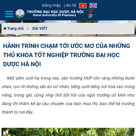
Đăng nhập
Liên hệ
Trang chủ
BÀI VIẾT
GIỚI THIỆU
HÀNH TRÌNH CHẠM TỚI ƯỚC MƠ CỦA NHỮNG
THỦ KHOA TỐT NGHIỆP TRƯỜNG ĐẠI HỌC
CƠ CẤU TỔ CHỨC
DƯỢC HÀ NỘI
TUYỂN SINH
Một sớm cuối hạ trong veo, sân trường HUP rộn ràng những bước
ĐÀO TẠO
chân, rực rỡ những sắc áo cử nhân, tiếng cười tiếng nói hòa vào trong
nắng, trong gió, cùng nhịp thở bồi hồi của ngôi trường cổ kính như
ĐẢM BẢO CHẤT LƯỢNG
đang thì thầm kể lại câu chuyện của bao mùa thi, bao thế hệ trưởng
thành từ nơi đây.
KHOA HỌC CÔNG NGHỆ
HTQT