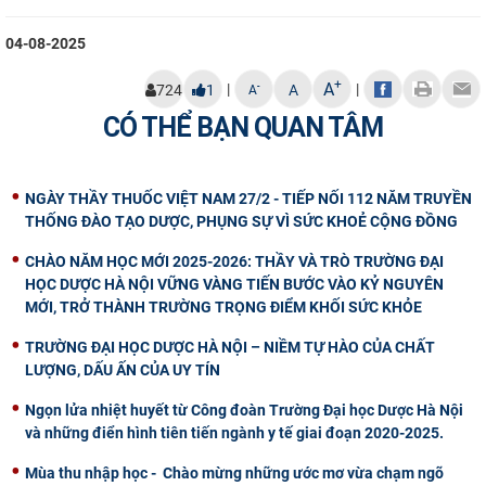
04-08-2025
+
A
|
|
-
724
1
A
A
CÓ THỂ BẠN QUAN TÂM
NGÀY THẦY THUỐC VIỆT NAM 27/2 - TIẾP NỐI 112 NĂM TRUYỀN
THỐNG ĐÀO TẠO DƯỢC, PHỤNG SỰ VÌ SỨC KHOẺ CỘNG ĐỒNG
CHÀO NĂM HỌC MỚI 2025-2026: THẦY VÀ TRÒ TRƯỜNG ĐẠI
HỌC DƯỢC HÀ NỘI VỮNG VÀNG TIẾN BƯỚC VÀO KỶ NGUYÊN
MỚI, TRỞ THÀNH TRƯỜNG TRỌNG ĐIỂM KHỐI SỨC KHỎE
TRƯỜNG ĐẠI HỌC DƯỢC HÀ NỘI – NIỀM TỰ HÀO CỦA CHẤT
LƯỢNG, DẤU ẤN CỦA UY TÍN
Ngọn lửa nhiệt huyết từ Công đoàn Trường Đại học Dược Hà Nội
và những điển hình tiên tiến ngành y tế giai đoạn 2020-2025.
Mùa thu nhập học - Chào mừng những ước mơ vừa chạm ngõ