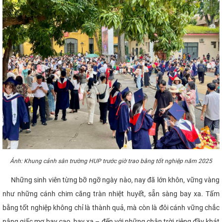
CỰU NGƯỜI HỌC
Ảnh: Khung cảnh sân trường HUP trước giờ trao bằng tốt nghiệp năm 2025
Những sinh viên từng bỡ ngỡ ngày nào, nay đã lớn khôn, vững vàng
như những cánh chim căng tràn nhiệt huyết, sẵn sàng bay xa. Tấm
bằng tốt nghiệp không chỉ là thành quả, mà còn là đôi cánh vững chắc
nâng giấc mơ bay cao, bay xa – đến với những chân trời riêng đầy khát