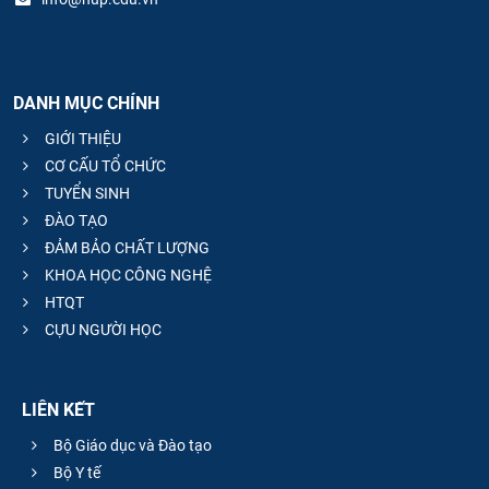
DANH MỤC CHÍNH
GIỚI THIỆU
CƠ CẤU TỔ CHỨC
TUYỂN SINH
ĐÀO TẠO
ĐẢM BẢO CHẤT LƯỢNG
KHOA HỌC CÔNG NGHỆ
HTQT
CỰU NGƯỜI HỌC
LIÊN KẾT
Bộ Giáo dục và Đào tạo
Bộ Y tế