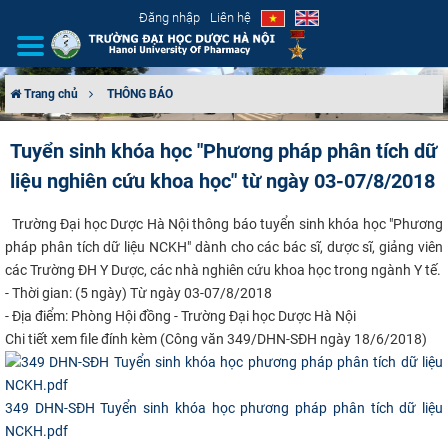
Đăng nhập
Liên hệ
Trang chủ
THÔNG BÁO
GIỚI THIỆU
Tuyển sinh khóa học "Phương pháp phân tích dữ
liệu nghiên cứu khoa học" từ ngày 03-07/8/2018
CƠ CẤU TỔ CHỨC
​
Trường Đại học Dược Hà Nội thông báo tuyển sinh khóa học "Phương
TUYỂN SINH
pháp phân tích dữ liệu NCKH" dành cho các bác sĩ, dược sĩ, giảng viên
các Trường ĐH Y Dược, các nhà nghiên cứu khoa học trong ngành Y tế.
ĐÀO TẠO
- Thời gian: (5 ngày) Từ ngày 03-07/8/2018
- Địa điểm: Phòng Hội đồng - Trường Đại học Dược Hà Nội
ĐẢM BẢO CHẤT LƯỢNG
Chi tiết xem file đính kèm (Công văn 349/DHN-SĐH ngày 18/6/2018)
KHOA HỌC CÔNG NGHỆ
349 DHN-SĐH Tuyển sinh khóa học phương pháp phân tích dữ liệu
HTQT
NCKH.pdf