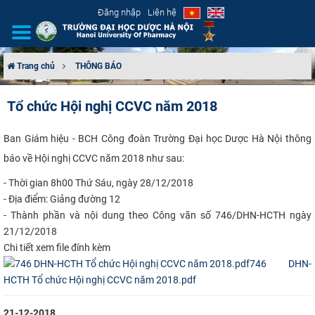
Đăng nhập
Liên hệ
Trang chủ
THÔNG BÁO
GIỚI THIỆU
Tổ chức Hội nghị CCVC năm 2018
CƠ CẤU TỔ CHỨC
​​Ban Giám hiệu - BCH Công đoàn Trường Đại học Dược Hà Nội thông
báo về Hội nghị CCVC năm 2018 như sau:
TUYỂN SINH
- Thời gian 8h00 Thứ Sáu, ngày 28/12/2018
ĐÀO TẠO
- Địa điểm: Giảng đường 12
- Thành phần và nội dung theo Công văn số 746/DHN-HCTH ngày
ĐẢM BẢO CHẤT LƯỢNG
21/12/2018
Chi tiết xem file đính kèm
KHOA HỌC CÔNG NGHỆ
746 DHN-
HCTH Tổ chức Hội nghị CCVC năm 2018.pdf
HTQT
21-12-2018