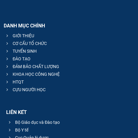
DANH MỤC CHÍNH
GIỚI THIỆU
CƠ CẤU TỔ CHỨC
TUYỂN SINH
ĐÀO TẠO
ĐẢM BẢO CHẤT LƯỢNG
KHOA HỌC CÔNG NGHỆ
HTQT
CỰU NGƯỜI HỌC
LIÊN KẾT
Bộ Giáo dục và Đào tạo
Bộ Y tế
Cục Quản lý dược