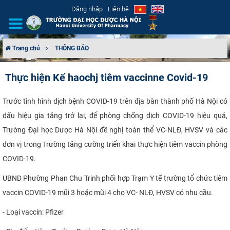
Đăng nhập
Liên hệ
Trang chủ
THÔNG BÁO
GIỚI THIỆU
Thực hiện Kế haochj tiêm vaccinne Covid-19
CƠ CẤU TỔ CHỨC
T
rước tình hình dịch bệnh COVID-19 trên địa bàn thành phố Hà Nội có
dấu hiệu gia tăng trở lại, để phòng chống dịch COVID-19 hiệu quả,
TUYỂN SINH
Trường Đại học Dược Hà Nội đề nghị toàn thể VC-NLĐ, HVSV và các
ĐÀO TẠO
đơn vị trong Trường tăng cường triển khai thực
hiện tiêm vaccin phòng
COVID-19
.
ĐẢM BẢO CHẤT LƯỢNG
UBND Phường Phan Chu Trinh phối hợp Trạm Y tế trường tổ chức tiêm
KHOA HỌC CÔNG NGHỆ
vaccin
COVID-19
mũi 3 hoặc mũi 4 cho VC- NLĐ, HVSV có nhu cầu.
- Loại vaccin: Pfizer
HTQT