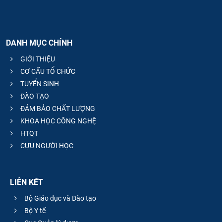
DANH MỤC CHÍNH
GIỚI THIỆU
CƠ CẤU TỔ CHỨC
TUYỂN SINH
ĐÀO TẠO
ĐẢM BẢO CHẤT LƯỢNG
KHOA HỌC CÔNG NGHỆ
HTQT
CỰU NGƯỜI HỌC
LIÊN KẾT
Bộ Giáo dục và Đào tạo
Bộ Y tế