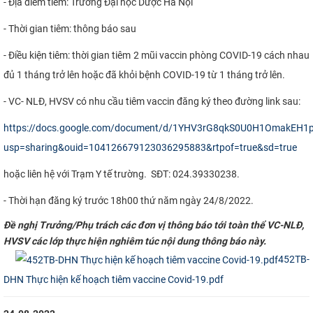
- Địa điểm tiêm:
Trường Đại học Dược Hà Nội
CỰU NGƯỜI HỌC
- Thời gian tiêm: thông báo sau
- Điều kiện tiêm: thời gian tiêm 2 mũi vaccin phòng
COVID-19 cách nhau
đủ
1 tháng trở lên
hoặc đã khỏi bệnh COVID-19
từ 1 tháng trở lên.
-
VC- NLĐ, HVSV có nhu cầu tiêm vaccin đăng ký theo đường link sau:
https://docs.google.com/document/d/1YHV3rG8qkS0U0H1OmakEH1p
usp=sharing&ouid=104126679123036295883&rtpof=true&sd=true
hoặc liên hệ với Trạm Y tế trường.
SĐT
:
024.39330238
.
- Thời hạn đăng ký trước 18h00 thứ năm ngày 24/8/2022.
Đề nghị Trưởng/Phụ trách các đơn vị thông báo tới toàn thể VC-NLĐ,
H
VSV
các lớp
thực hiện nghiêm túc nội dung thông báo này.​
452TB-
DHN Thực hiện kế hoạch tiêm vaccine Covid-19.pdf