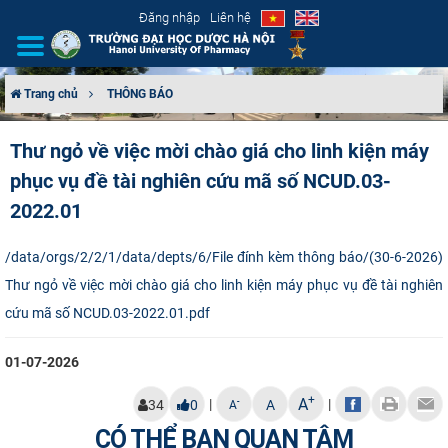
Đăng nhập
Liên hệ
Trang chủ
THÔNG BÁO
GIỚI THIỆU
Thư ngỏ về việc mời chào giá cho linh kiện máy
phục vụ đề tài nghiên cứu mã số NCUD.03-
CƠ CẤU TỔ CHỨC
2022.01
TUYỂN SINH
/data/orgs/2/2/1/data/depts/6/File đính kèm thông báo/(30-6-2026)
ĐÀO TẠO
Thư ngỏ về việc mời chào giá cho linh kiện máy phục vụ đề tài nghiên
cứu mã số NCUD.03-2022.01.pdf
ĐẢM BẢO CHẤT LƯỢNG
01-07-2026
KHOA HỌC CÔNG NGHỆ
+
A
|
|
-
34
0
A
A
HTQT
CÓ THỂ BẠN QUAN TÂM