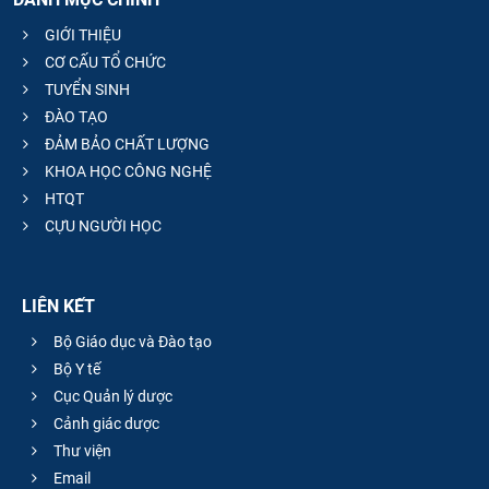
GIỚI THIỆU
CƠ CẤU TỔ CHỨC
TUYỂN SINH
ĐÀO TẠO
ĐẢM BẢO CHẤT LƯỢNG
KHOA HỌC CÔNG NGHỆ
HTQT
CỰU NGƯỜI HỌC
LIÊN KẾT
Bộ Giáo dục và Đào tạo
Bộ Y tế
Cục Quản lý dược
Cảnh giác dược
Thư viện
Email