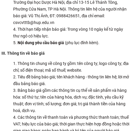
Trường Đại học Dược Hà Nội, địa chỉ 13-15 Lê Thánh Tông,
CỰU NGƯỜI HỌC
Phường Cửa Nam, TP Hà Nội. Thông tin liên hệ của người nhận
báo giá: Vũ Thị Ánh, ĐT: 0988426651, địa chỉ email:
csvcvtttb@hup.edu.vn
Thời hạn tiếp nhận báo giá: Trong vòng 10 ngày kể từ ngày
thư ngỏ có hiệu lực.
Nội dung yêu cầu báo giá
(phụ lục đính kèm).
III. Thông tin về báo giá
Thông tin chung về công ty gồm: tên công ty; logo công ty; địa
chỉ; số điện thoại; mã số thuế; website.
Tiêu đề bảng báo giá; tên khách hàng - thông tin liên hệ; lời mở
đầu bảng báo giá.
Bảng báo giá gồm các thông tin cụ thể về sản phẩm và hàng
hóa: số thứ tự; tên của hàng hóa, dịch vụ; đặc tính, yêu cầu kỹ
thuật; đơn vị tính; số lượng; đơn giá; trị giá thành tiền của hàng
hoá, dịch vụ.
Các thông tin về thanh toán và phương thức thanh toán; thuế
VAT; hiệu lực của báo giá; thời gian thực hiện hợp đồng hoặc thời
gian giao hàng; ngày ban hành và ký tên của người báo giá.