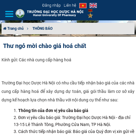
Đăng nhập
Liên hệ
Trang chủ
THÔNG BÁO
GIỚI THIỆU
Thư ngỏ mời chào giá hoá chất
CƠ CẤU TỔ CHỨC
Kính gửi: Các nhà cung cấp hàng hoá
TUYỂN SINH
Trường Đại học Dược Hà Nội có nhu cầu tiếp nhận báo giá của các nhà
ĐÀO TẠO
cung cấp hàng hoá để xây dựng dự toán, giá gói thầu làm cơ sở xây
ĐẢM BẢO CHẤT LƯỢNG
dựng kế hoạch lựa chọn nhà thầu với nội dung cụ thể như sau:
Thông tin của đơn vị yêu cầu báo giá
KHOA HỌC CÔNG NGHỆ
Đơn vị yêu cầu báo giá: Trường Đại học Dược Hà Nội - địa chỉ
13-15 Lê Thánh Tông, Phường Cửa Nam, TP Hà Nội.
HTQT
Cách thức tiếp nhận báo giá: Báo giá của Quý đơn vị xin gửi về