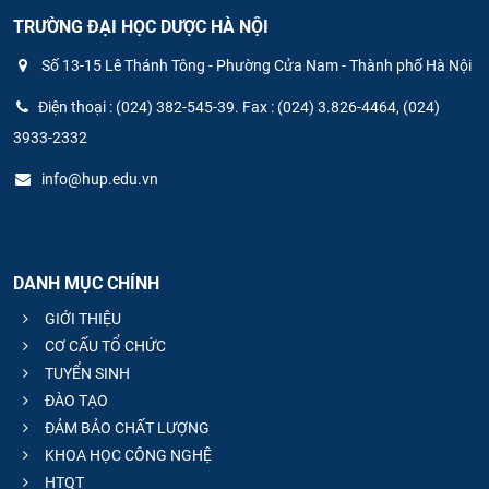
TRƯỜNG ĐẠI HỌC DƯỢC HÀ NỘI
Số 13-15 Lê Thánh Tông - Phường Cửa Nam - Thành phố Hà Nội
Điện thoại : (024) 382-545-39. Fax : (024) 3.826-4464, (024)
3933-2332
info@hup.edu.vn
DANH MỤC CHÍNH
GIỚI THIỆU
CƠ CẤU TỔ CHỨC
TUYỂN SINH
ĐÀO TẠO
ĐẢM BẢO CHẤT LƯỢNG
KHOA HỌC CÔNG NGHỆ
HTQT