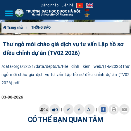
Đăng nhập
Liên hệ
Trang chủ
THÔNG BÁO
GIỚI THIỆU
Thư ngỏ mời chào giá dịch vụ tư vấn Lập hồ sơ
điều chỉnh dự án (TV02 2026)
CƠ CẤU TỔ CHỨC
TUYỂN SINH
/data/orgs/2/2/1/data/depts/6/File đính kèm web/(1-6-2026)Thư
ngỏ mời chào giá dịch vụ tư vấn Lập hồ sơ điều chỉnh dự án (TV02
ĐÀO TẠO
2026).pdf
ĐẢM BẢO CHẤT LƯỢNG
03-06-2026
+
A
KHOA HỌC CÔNG NGHỆ
|
|
-
94
0
A
A
CÓ THỂ BẠN QUAN TÂM
HTQT