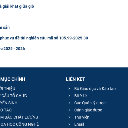
à giải khát giữa giờ
ài sản
u phục vụ đề tài nghiên cứu mã số 105.99-2025.30
ọc 2025 - 2026
 MỤC CHÍNH
LIÊN KẾT
ỚI THIỆU
Bộ Giáo dục và Đào tạo
 CẤU TỔ CHỨC
Bộ Y tế
YỂN SINH
Cục Quản lý dược
O TẠO
Cảnh giác dược
M BẢO CHẤT LƯỢNG
Thư viện
OA HỌC CÔNG NGHỆ
Email