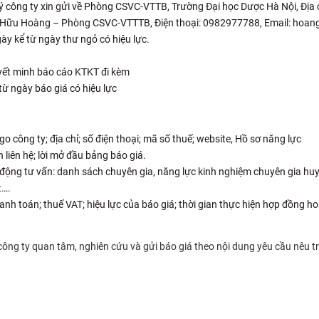
ý công ty xin gửi về Phòng CSVC-VTTB, Trường Đại học Dược Hà Nội, Địa
yễn Hữu Hoàng – Phòng CSVC-VTTTB, Điện thoại: 0982977788, Email: hoa
ày kể từ ngày thư ngỏ có hiệu lực.
uyết minh báo cáo KTKT đi kèm
từ ngày báo giá có hiệu lực
o công ty; địa chỉ; số điện thoại; mã số thuế; website, Hồ sơ năng lực
 liên hệ; lời mở đầu bảng báo giá.
động tư vấn: danh sách chuyên gia, năng lực kinh nghiệm chuyên gia huy 
t….
nh toán; thuế VAT; hiệu lực của báo giá; thời gian thực hiện hợp đồng ho
ông ty quan tâm, nghiên cứu và gửi báo giá theo nội dung yêu cầu nêu tr