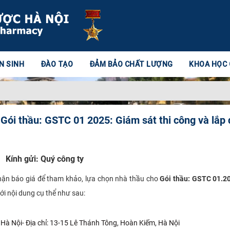
N SINH
ĐÀO TẠO
ĐẢM BẢO CHẤT LƯỢNG
KHOA HỌC
Gói thầu: GSTC 01 2025: Giám sát thi công và lắp đ
ửi: Quý công ty
hận báo giá để tham khảo, lựa chọn nhà thầu cho
Gói thầu: GSTC 01.202
ới nội dung cụ thể như sau:
 Hà Nội- Địa chỉ: 13-15 Lê Thánh Tông, Hoàn Kiếm, Hà Nội