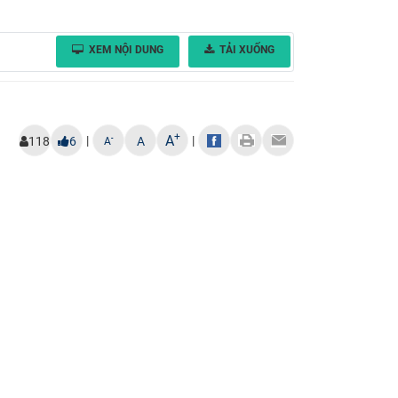
XEM NỘI DUNG
TẢI XUỐNG
+
A
|
|
-
118
6
A
A