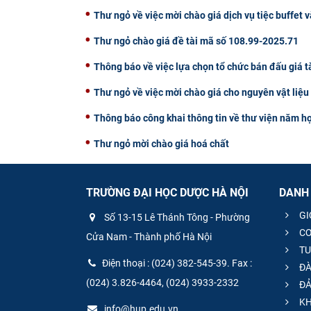
Thư ngỏ về việc mời chào giá dịch vụ tiệc buffet v
Thư ngỏ chào giá đề tài mã số 108.99-2025.71
Thông báo về việc lựa chọn tổ chức bán đấu giá t
Thư ngỏ về việc mời chào giá cho nguyên vật liệ
Thông báo công khai thông tin về thư viện năm h
Thư ngỏ mời chào giá hoá chất
TRƯỜNG ĐẠI HỌC DƯỢC HÀ NỘI
DANH
GI
Số 13-15 Lê Thánh Tông - Phường
CƠ
Cửa Nam - Thành phố Hà Nội
TU
Điện thoại : (024) 382-545-39. Fax :
ĐÀ
(024) 3.826-4464, (024) 3933-2332
ĐẢ
KH
info@hup.edu.vn