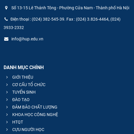
Số 13-15 Lê Thánh Tông - Phường Cửa Nam - Thành phố Hà Nội
Điện thoại : (024) 382-545-39. Fax : (024) 3.826-4464, (024)
3933-2332
info@hup.edu.vn
DANH MỤC CHÍNH
GIỚI THIỆU
CƠ CẤU TỔ CHỨC
TUYỂN SINH
ĐÀO TẠO
ĐẢM BẢO CHẤT LƯỢNG
KHOA HỌC CÔNG NGHỆ
HTQT
CỰU NGƯỜI HỌC