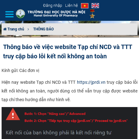
Đăng nhập
Liên hệ
Trang chủ
THÔNG BÁO
GIỚI THIỆU
Thông báo về việc website Tạp chí NCD và TTT
truy cập báo lỗi kết nối không an toàn
CƠ CẤU TỔ CHỨC
TUYỂN SINH
Kính gửi: Các đơn vị
Hiện nay website Tạp chí NCD và TTT
https://jprdi.vn
truy cập báo lỗi
ĐÀO TẠO
kết nối không an toàn, người dùng có thể vẫn truy cập được website
tạp chí theo hướng dẫn như hình vẽ.
ĐẢM BẢO CHẤT LƯỢNG
KHOA HỌC CÔNG NGHỆ
HTQT