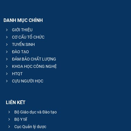
DANH MỤC CHÍNH
GIỚI THIỆU
CƠ CẤU TỔ CHỨC
TUYỂN SINH
ĐÀO TẠO
ĐẢM BẢO CHẤT LƯỢNG
KHOA HỌC CÔNG NGHỆ
HTQT
CỰU NGƯỜI HỌC
LIÊN KẾT
Bộ Giáo dục và Đào tạo
Bộ Y tế
Cục Quản lý dược