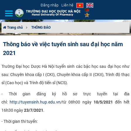
Đăng nhập
Liên hệ
Trang chủ
THÔNG BÁO
GIỚI THIỆU
Thông báo về việc tuyển sinh sau đại học năm
2021
CƠ CẤU TỔ CHỨC
TUYỂN SINH
Trường Đại học Dược Hà Nội tuyển sinh các bậc học sau đại học như
sau: Chuyên khoa cấp I (CKI), Chuyên khoa cấp II (CKII), Trình độ thạc
ĐÀO TẠO
sĩ (Cao học) và Trình độ tiến sĩ (NCS).
- Thời gian đăng ký hồ sơ trực tuyến tại địa
ĐẢM BẢO CHẤT LƯỢNG
chỉ:
http://tuyensinh.hup.edu.vn/
từ 08h00 ngày
10/5/2021
đến hết
KHOA HỌC CÔNG NGHỆ
16h30 ngày
23/7/2021
.
- Thời gian thi tuyển:
HTQT