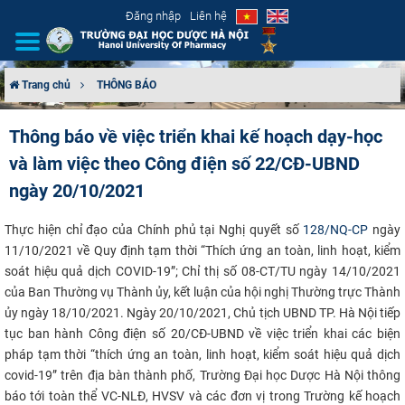
Đăng nhập
Liên hệ
Trang chủ
THÔNG BÁO
GIỚI THIỆU
Thông báo về việc triển khai kế hoạch dạy-học
và làm việc theo Công điện số 22/CĐ-UBND
CƠ CẤU TỔ CHỨC
ngày 20/10/2021
TUYỂN SINH
Thực hiện chỉ đạo của Chính phủ tại Nghị quyết số
128/NQ-CP
ngày
ĐÀO TẠO
11/10/2021 về Quy định tạm thời “Thí​ch ứng an toàn, linh hoạt, kiểm
soát hiệu quả dịch COVID-19”; Chỉ thị số 08-CT/TU ngày 14/10/2021
của Ban Thường vụ Thành ủy, kết luận của hội nghị Thường trực Thành
ĐẢM BẢO CHẤT LƯỢNG
ủy ngày 18/10/2021. Ngày 20/10/2021, Chủ tịch UBND TP. Hà Nội
tiếp
tục
ban hành Công điện số 20/CĐ-UBND về việc triển khai các biện
KHOA HỌC CÔNG NGHỆ
pháp tạm thời “thích ứng an toàn, linh hoạt, kiểm soát hiệu quả dịch
covid-19” trên địa bàn thành phố, Trường Đại học Dược Hà Nội thông
HTQT
báo tới toàn thể VC-NLĐ, HVSV và các đơn vị trong Trường kế hoạch