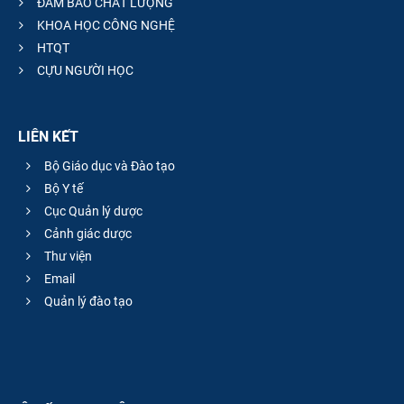
ĐẢM BẢO CHẤT LƯỢNG
KHOA HỌC CÔNG NGHỆ
HTQT
CỰU NGƯỜI HỌC
LIÊN KẾT
Bộ Giáo dục và Đào tạo
Bộ Y tế
Cục Quản lý dược
Cảnh giác dược
Thư viện
Email
Quản lý đào tạo