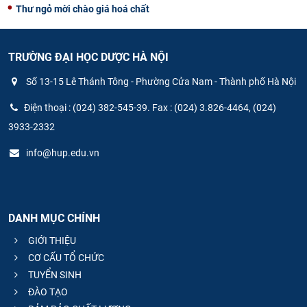
Thư ngỏ mời chào giá hoá chất
TRƯỜNG ĐẠI HỌC DƯỢC HÀ NỘI
Số 13-15 Lê Thánh Tông - Phường Cửa Nam - Thành phố Hà Nội
Điện thoại : (024) 382-545-39. Fax : (024) 3.826-4464, (024)
3933-2332
info@hup.edu.vn
DANH MỤC CHÍNH
GIỚI THIỆU
CƠ CẤU TỔ CHỨC
TUYỂN SINH
ĐÀO TẠO