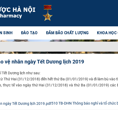
N SINH
ĐÀO TẠO
ĐẢM BẢO CHẤT LƯỢNG
KHOA HỌC
ảo vệ nhân ngày Tết Dương lịch 2019
ỉ Tết Dương lịch như sau:
từ Thứ Hai (31/12/2018) đến hết thứ Ba (01/01/2019) và đi làm bù vào
tập, thực tế vào ngày thứ Hai (31/12/2018) và thứ Ba (01/01/2019) các 
510 TB-DHN Thông báo nghỉ và tổ chức b