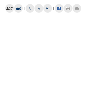
+
A
|
|
-
27
0
A
A