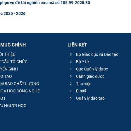
u phục vụ đề tài nghiên cứu mã số 105.99-2025.30
ọc 2025 - 2026
 MỤC CHÍNH
LIÊN KẾT
ỚI THIỆU
Bộ Giáo dục và Đào tạo
 CẤU TỔ CHỨC
Bộ Y tế
YỂN SINH
Cục Quản lý dược
O TẠO
Cảnh giác dược
M BẢO CHẤT LƯỢNG
Thư viện
OA HỌC CÔNG NGHỆ
Email
QT
Quản lý đào tạo
̣U NGƯỜI HỌC