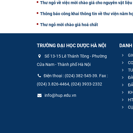
Thư ngỏ về việc mời chào giá cho nguyên vật liệ
Thông báo công khai thông tin về thư viện năm h
Thư ngỏ mời chào giá hoá chất
TRƯỜNG ĐẠI HỌC DƯỢC HÀ NỘI
DANH
GI
Số 13-15 Lê Thánh Tông - Phường
CƠ
Cửa Nam - Thành phố Hà Nội
TU
Điện thoại : (024) 382-545-39. Fax :
ĐÀ
(024) 3.826-4464, (024) 3933-2332
ĐẢ
KH
info@hup.edu.vn
HT
CƯ